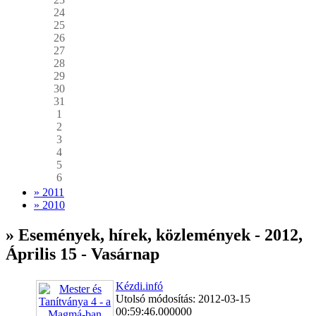
24
25
26
27
28
29
30
31
1
2
3
4
5
6
» 2011
» 2010
» Események, hírek, közlemények - 2012,
Április 15 - Vasárnap
Kézdi.infó
Utolsó módosítás: 2012-03-15
00:59:46.000000