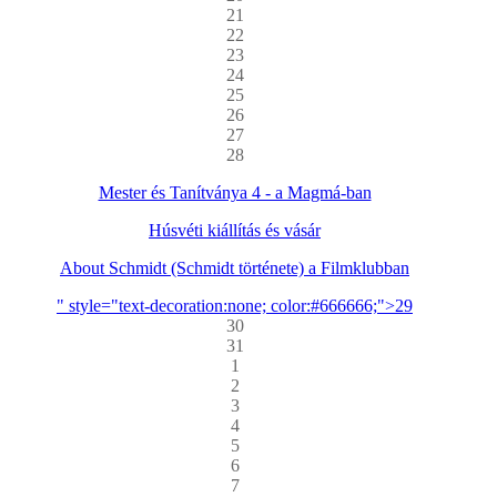
21
22
23
24
25
26
27
28
Mester és Tanítványa 4 - a Magmá-ban
Húsvéti kiállítás és vásár
About Schmidt (Schmidt története) a Filmklubban
" style="text-decoration:none; color:#666666;">29
30
31
1
2
3
4
5
6
7