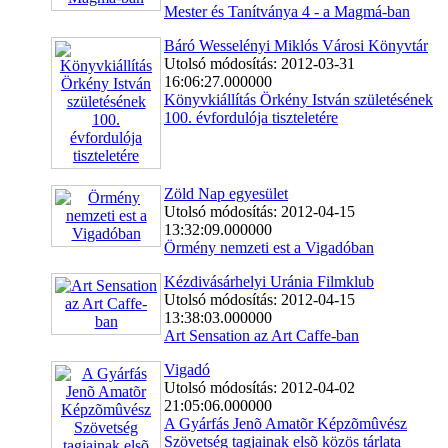
Mester és Tanítványa 4 - a Magmá-ban
Báró Wesselényi Miklós Városi Könyvtár
Utolsó módosítás: 2012-03-31
16:06:27.000000
Könyvkiállítás Örkény István születésének
100. évfordulója tiszteletére
Zöld Nap egyesület
Utolsó módosítás: 2012-04-15
13:32:09.000000
Örmény nemzeti est a Vigadóban
Kézdivásárhelyi Uránia Filmklub
Utolsó módosítás: 2012-04-15
13:38:03.000000
Art Sensation az Art Caffe-ban
Vigadó
Utolsó módosítás: 2012-04-02
21:05:06.000000
A Gyárfás Jenõ Amatõr Képzõmûvész
Szövetség tagjainak elsõ közös tárlata