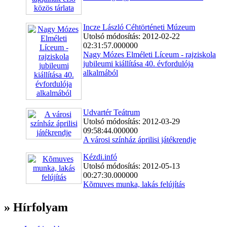
Incze László Céhtörténeti Múzeum
Utolsó módosítás: 2012-02-22
02:31:57.000000
Nagy Mózes Elméleti Líceum - rajziskola
jubileumi kiállítása 40. évfordulója
alkalmából
Udvartér Teátrum
Utolsó módosítás: 2012-03-29
09:58:44.000000
A városi színház áprilisi játékrendje
Kézdi.infó
Utolsó módosítás: 2012-05-13
00:27:30.000000
Kõmuves munka, lakás felújítás
» Hírfolyam