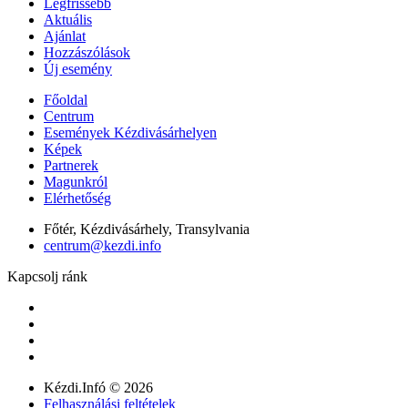
Legfrissebb
Aktuális
Ajánlat
Hozzászólások
Új esemény
Főoldal
Centrum
Események Kézdivásárhelyen
Képek
Partnerek
Magunkról
Elérhetőség
Főtér, Kézdivásárhely, Transylvania
centrum@kezdi.info
Kapcsolj ránk
Kézdi.Infó © 2026
Felhasználási feltételek