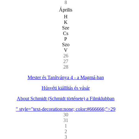
8
Április
H
K
Sze
Cs
P
Szo
V
26
27
28
Mester és Tanítványa 4 - a Magmá-ban
Húsvéti kiállítás és vásár
About Schmidt (Schmidt története) a Filmklubban
" style="text-decoration:none; color:#666666;">29
30
31
1
2
3