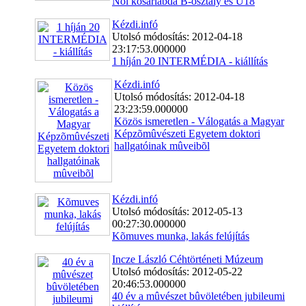
Nõi kosárlabda B-osztály és U18
Kézdi.infó
Utolsó módosítás: 2012-04-18
23:17:53.000000
1 híján 20 INTERMÉDIA - kiállítás
Kézdi.infó
Utolsó módosítás: 2012-04-18
23:23:59.000000
Közös ismeretlen - Válogatás a Magyar
Képzõmûvészeti Egyetem doktori
hallgatóinak mûveibõl
Kézdi.infó
Utolsó módosítás: 2012-05-13
00:27:30.000000
Kõmuves munka, lakás felújítás
Incze László Céhtörténeti Múzeum
Utolsó módosítás: 2012-05-22
20:46:53.000000
40 év a mûvészet bûvöletében jubileumi