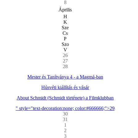
8
Április
H
K
Sze
Cs
P
Szo
V
26
27
28
Mester és Tanítványa 4 - a Magmá-ban
Húsvéti kiállítás és vásár
About Schmidt (Schmidt története) a Filmklubban
" style="text-decoration:none; color:#666666;">29
30
31
1
2
3