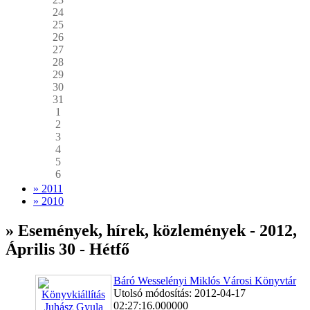
24
25
26
27
28
29
30
31
1
2
3
4
5
6
» 2011
» 2010
» Események, hírek, közlemények - 2012,
Április 30 - Hétfő
Báró Wesselényi Miklós Városi Könyvtár
Utolsó módosítás: 2012-04-17
02:27:16.000000