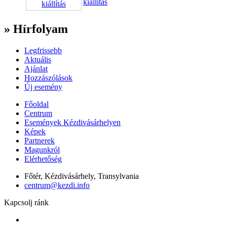
kiállítás
» Hírfolyam
Legfrissebb
Aktuális
Ajánlat
Hozzászólások
Új esemény
Főoldal
Centrum
Események Kézdivásárhelyen
Képek
Partnerek
Magunkról
Elérhetőség
Főtér, Kézdivásárhely, Transylvania
centrum@kezdi.info
Kapcsolj ránk