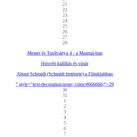
21
22
23
24
25
26
27
28
Mester és Tanítványa 4 - a Magmá-ban
Húsvéti kiállítás és vásár
About Schmidt (Schmidt története) a Filmklubban
" style="text-decoration:none; color:#666666;">29
30
31
1
2
3
4
5
6
7