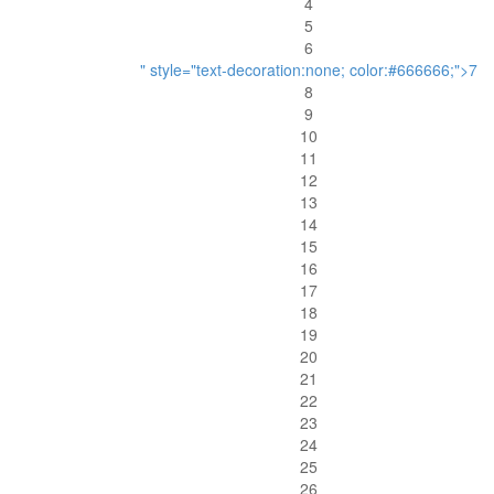
4
5
6
" style="text-decoration:none; color:#666666;">7
8
9
10
11
12
13
14
15
16
17
18
19
20
21
22
23
24
25
26