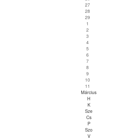
27
28
29
1
2
3
4
5
6
7
8
9
10
11
Március
H
K
Sze
Cs
P
Szo
V