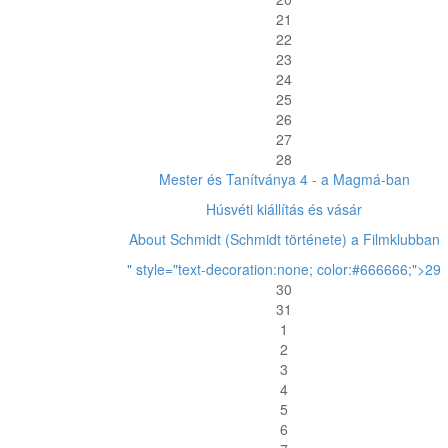
21
22
23
24
25
26
27
28
Mester és Tanítványa 4 - a Magmá-ban
Húsvéti kiállítás és vásár
About Schmidt (Schmidt története) a Filmklubban
" style="text-decoration:none; color:#666666;">29
30
31
1
2
3
4
5
6