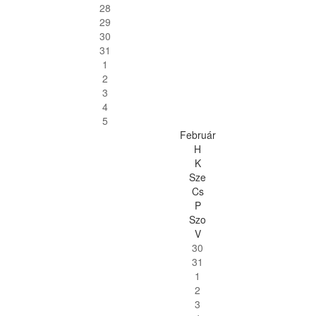
28
29
30
31
1
2
3
4
5
Február
H
K
Sze
Cs
P
Szo
V
30
31
1
2
3