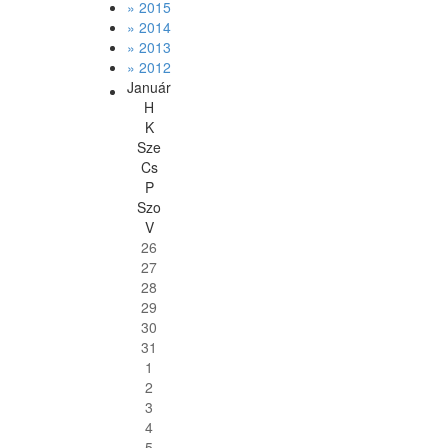
» 2015
» 2014
» 2013
» 2012
Január
H
K
Sze
Cs
P
Szo
V
26
27
28
29
30
31
1
2
3
4
5