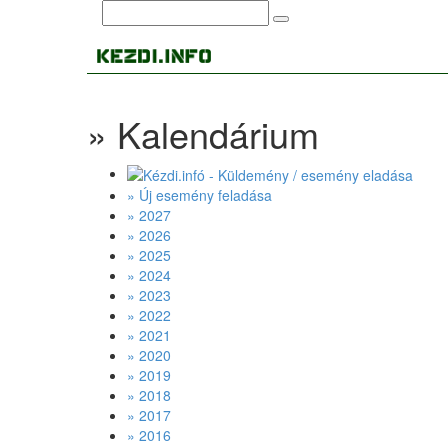
» Kalendárium
» Új esemény feladása
» 2027
» 2026
» 2025
» 2024
» 2023
» 2022
» 2021
» 2020
» 2019
» 2018
» 2017
» 2016