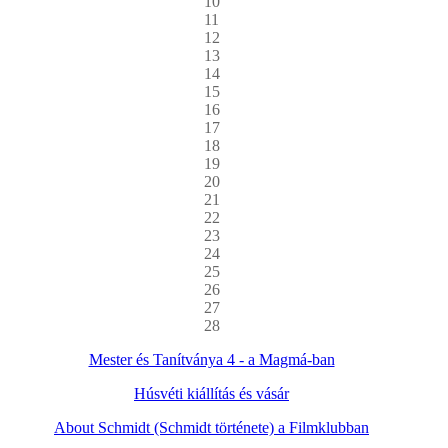
10
11
12
13
14
15
16
17
18
19
20
21
22
23
24
25
26
27
28
Mester és Tanítványa 4 - a Magmá-ban
Húsvéti kiállítás és vásár
About Schmidt (Schmidt története) a Filmklubban