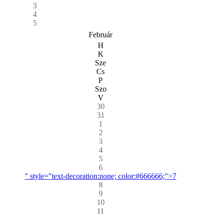
3
4
5
Február
H
K
Sze
Cs
P
Szo
V
30
31
1
2
3
4
5
6
" style="text-decoration:none; color:#666666;">7
8
9
10
11