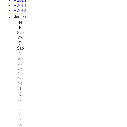
» 2014
» 2013
» 2012
Január
H
K
Sze
Cs
P
Szo
V
26
27
28
29
30
31
1
2
3
4
5
6
7
8