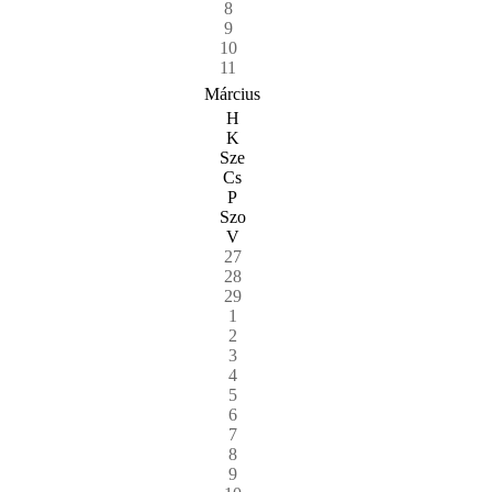
8
9
10
11
Március
H
K
Sze
Cs
P
Szo
V
27
28
29
1
2
3
4
5
6
7
8
9