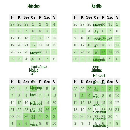
Március
Április
H
K
Sze
Cs
P
Szo
V
H
K
Sze
Cs
P
Szo
V
27
28
29
1
2
3
4
26
27
28
30
31
1
Mester
5
6
7
8
9
10
11
2
3
4
5
6
7
8
és
12
13
14
15
16
17
18
9
10
11
12
13
14
15
Tanítványa
19
20
21
22
23
24
25
16
17
18
19
20
21
22
4 -
26
27
28
30
31
1
23
24
25
26
27
28
29
Mester
a
2
3
4
5
6
7
8
30
1
2
3
4
5
6
és
Magmá-
Tanítványa
ban
Május
Június
4 -
Húsvéti
a
H
K
Sze
Cs
P
Szo
V
H
K
Sze
Cs
P
Szo
V
kiállítás
Magmá-
30
1
2
3
4
5
6
28
29
30
31
1
2
3
és
ban
7
8
9
10
11
12
13
4
5
6
7
8
9
10
vásár
14
15
16
17
18
19
20
11
12
13
14
15
16
17
Húsvéti
About
21
22
23
24
25
26
27
18
19
20
21
22
23
24
kiállítás
Schmidt
28
29
30
31
1
2
3
25
26
27
28
29
30
1
és
(Schmidt
4
5
6
7
8
9
10
2
3
4
5
6
7
8
vásár
története)