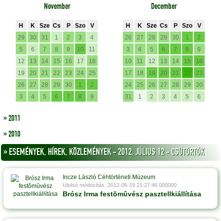
November
December
H
K
Sze
Cs
P
Szo
V
H
K
Sze
Cs
P
Szo
V
29
30
31
1
2
3
4
26
27
28
29
30
1
2
5
6
7
8
9
10
11
3
4
5
6
7
8
9
12
13
14
15
16
17
18
10
11
12
13
14
15
16
19
20
21
22
23
24
25
17
18
19
20
21
22
23
26
27
28
29
30
1
2
24
25
26
27
28
29
30
3
4
5
6
7
8
9
31
1
2
3
4
5
6
» 2011
» 2010
» ESEMÉNYEK, HÍREK, KÖZLEMÉNYEK - 2012, JÚLIUS 12 - CSÜTÖRTÖK
Incze László Céhtörténeti Múzeum
Utolsó módosítás: 2012-06-19 21:27:46.000000
Brósz Irma festõmûvész pasztellkiállítása