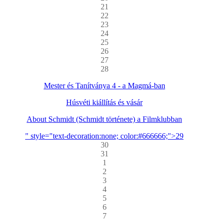
21
22
23
24
25
26
27
28
Mester és Tanítványa 4 - a Magmá-ban
Húsvéti kiállítás és vásár
About Schmidt (Schmidt története) a Filmklubban
" style="text-decoration:none; color:#666666;">29
30
31
1
2
3
4
5
6
7