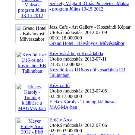
Székely Vágta II. Óriás Pincetetõ - Maksa
- program Július 13-15 2012
Jazz Café - Art Gallery - Kosztándi Képtár
Utolsó módosítás: 2012-07-09
00:01:18.000000
Grand Hotel - Bálványosi Mûvésztábor
Kézdivásárhelyi Kosárlabda
Utolsó módosítás: 2012-07-11
23:35:11.000000
Kezdõdik az U16-os nõi kosárlabda EB
Tallinnban
Kézdi.infó
Utolsó módosítás: 2012-07-05
02:28:17.000000
Elekes Károly - Tunning kiállítása a
MAGMA-ban
Erdély Arca
Utolsó módosítás: 2012-07-06
02:05:03.000000