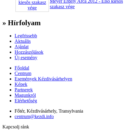
Meyer Erdély Arca 2012 - Elsõ kiesõs
szakasz vége
» Hírfolyam
Legfrissebb
Aktuális
Ajánlat
Hozzászólások
Új esemény
Főoldal
Centrum
Események Kézdivásárhelyen
Képek
Partnerek
Magunkról
Elérhetőség
Főtér, Kézdivásárhely, Transylvania
centrum@kezdi.info
Kapcsolj ránk