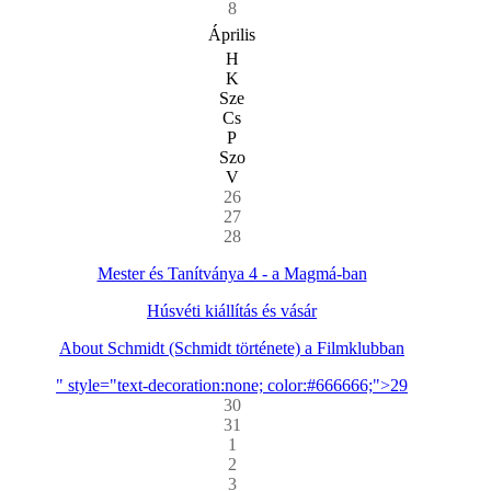
8
Április
H
K
Sze
Cs
P
Szo
V
26
27
28
Mester és Tanítványa 4 - a Magmá-ban
Húsvéti kiállítás és vásár
About Schmidt (Schmidt története) a Filmklubban
" style="text-decoration:none; color:#666666;">29
30
31
1
2
3