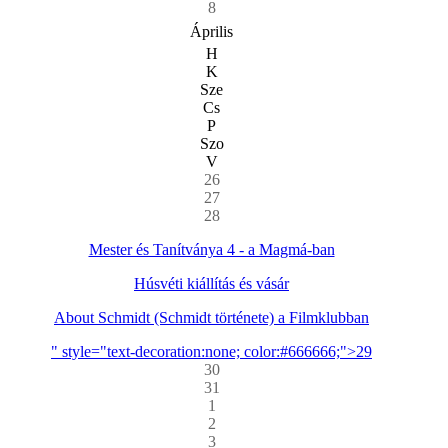
8
Április
H
K
Sze
Cs
P
Szo
V
26
27
28
Mester és Tanítványa 4 - a Magmá-ban
Húsvéti kiállítás és vásár
About Schmidt (Schmidt története) a Filmklubban
" style="text-decoration:none; color:#666666;">29
30
31
1
2
3