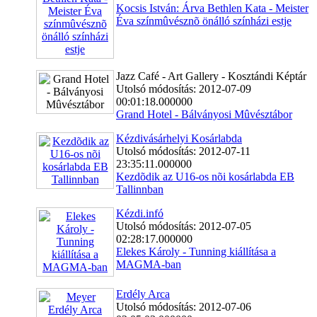
Kocsis István: Árva Bethlen Kata - Meister
Éva színmûvésznõ önálló színházi estje
Jazz Café - Art Gallery - Kosztándi Képtár
Utolsó módosítás: 2012-07-09
00:01:18.000000
Grand Hotel - Bálványosi Mûvésztábor
Kézdivásárhelyi Kosárlabda
Utolsó módosítás: 2012-07-11
23:35:11.000000
Kezdõdik az U16-os nõi kosárlabda EB
Tallinnban
Kézdi.infó
Utolsó módosítás: 2012-07-05
02:28:17.000000
Elekes Károly - Tunning kiállítása a
MAGMA-ban
Erdély Arca
Utolsó módosítás: 2012-07-06