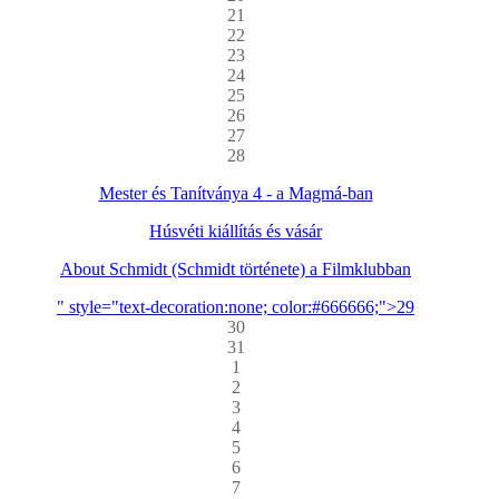
21
22
23
24
25
26
27
28
Mester és Tanítványa 4 - a Magmá-ban
Húsvéti kiállítás és vásár
About Schmidt (Schmidt története) a Filmklubban
" style="text-decoration:none; color:#666666;">29
30
31
1
2
3
4
5
6
7