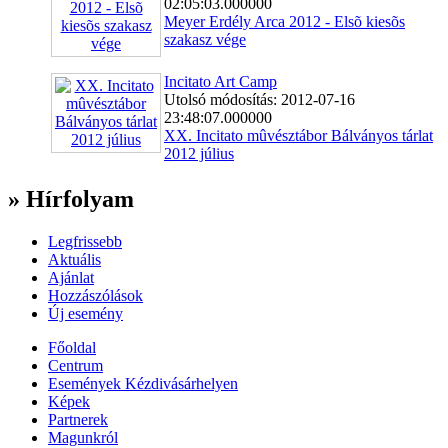
02:05:03.000000
Meyer Erdély Arca 2012 - Elsõ kiesõs
szakasz vége
Incitato Art Camp
Utolsó módosítás: 2012-07-16
23:48:07.000000
XX. Incitato mûvésztábor Bálványos tárlat
2012 július
» Hírfolyam
Legfrissebb
Aktuális
Ajánlat
Hozzászólások
Új esemény
Főoldal
Centrum
Események Kézdivásárhelyen
Képek
Partnerek
Magunkról