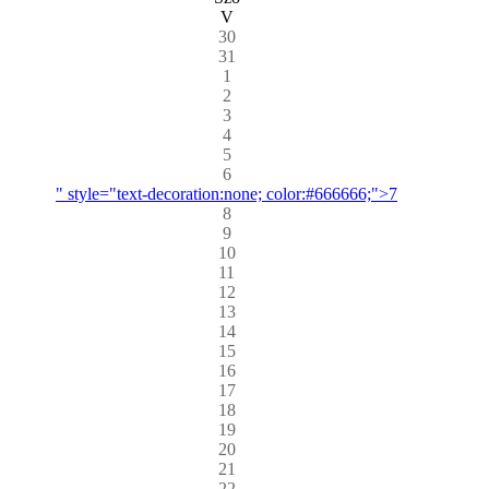
V
30
31
1
2
3
4
5
6
" style="text-decoration:none; color:#666666;">7
8
9
10
11
12
13
14
15
16
17
18
19
20
21
22