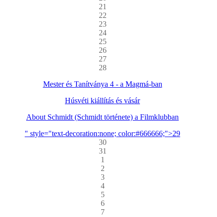
21
22
23
24
25
26
27
28
Mester és Tanítványa 4 - a Magmá-ban
Húsvéti kiállítás és vásár
About Schmidt (Schmidt története) a Filmklubban
" style="text-decoration:none; color:#666666;">29
30
31
1
2
3
4
5
6
7