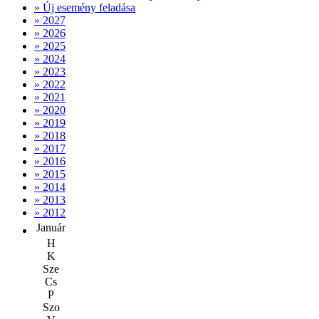
» Új esemény feladása
» 2027
» 2026
» 2025
» 2024
» 2023
» 2022
» 2021
» 2020
» 2019
» 2018
» 2017
» 2016
» 2015
» 2014
» 2013
» 2012
Január
H
K
Sze
Cs
P
Szo