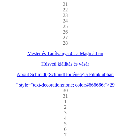
21
22
23
24
25
26
27
28
Mester és Tanítványa 4 - a Magmá-ban
Húsvéti kiállítás és vásár
About Schmidt (Schmidt története) a Filmklubban
" style="text-decoration:none; color:#666666;">29
30
31
1
2
3
4
5
6
7