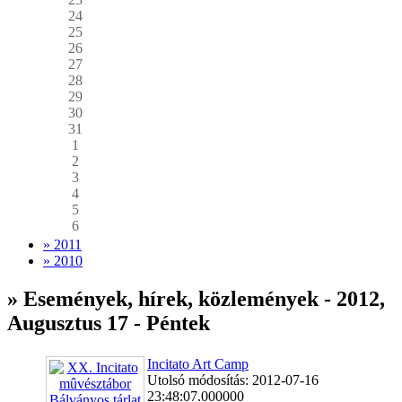
24
25
26
27
28
29
30
31
1
2
3
4
5
6
» 2011
» 2010
» Események, hírek, közlemények - 2012,
Augusztus 17 - Péntek
Incitato Art Camp
Utolsó módosítás: 2012-07-16
23:48:07.000000