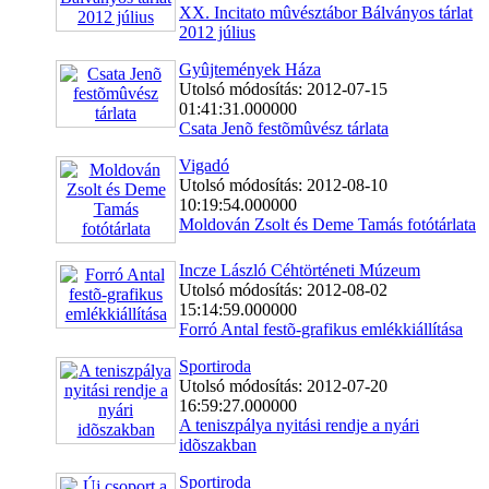
XX. Incitato mûvésztábor Bálványos tárlat
2012 július
Gyûjtemények Háza
Utolsó módosítás: 2012-07-15
01:41:31.000000
Csata Jenõ festõmûvész tárlata
Vigadó
Utolsó módosítás: 2012-08-10
10:19:54.000000
Moldován Zsolt és Deme Tamás fotótárlata
Incze László Céhtörténeti Múzeum
Utolsó módosítás: 2012-08-02
15:14:59.000000
Forró Antal festõ-grafikus emlékkiállítása
Sportiroda
Utolsó módosítás: 2012-07-20
16:59:27.000000
A teniszpálya nyitási rendje a nyári
idõszakban
Sportiroda