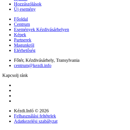
Hozzászólások
Új esemény
Főoldal
Centrum
Események Kézdivásárhelyen
Képek
Partnerek
Magunkról
Elérhetőség
Főtér, Kézdivásárhely, Transylvania
centrum@kezdi.info
Kapcsolj ránk
Kézdi.Infó © 2026
Felhasználási feltételek
Adatkezelési szabályzat