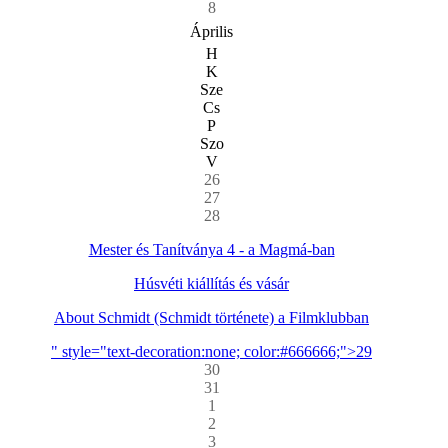
8
Április
H
K
Sze
Cs
P
Szo
V
26
27
28
Mester és Tanítványa 4 - a Magmá-ban
Húsvéti kiállítás és vásár
About Schmidt (Schmidt története) a Filmklubban
" style="text-decoration:none; color:#666666;">29
30
31
1
2
3