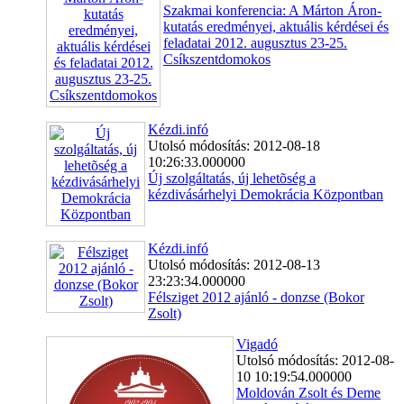
Szakmai konferencia: A Márton Áron-
kutatás eredményei, aktuális kérdései és
feladatai 2012. augusztus 23-25.
Csíkszentdomokos
Kézdi.infó
Utolsó módosítás: 2012-08-18
10:26:33.000000
Új szolgáltatás, új lehetõség a
kézdivásárhelyi Demokrácia Központban
Kézdi.infó
Utolsó módosítás: 2012-08-13
23:23:34.000000
Félsziget 2012 ajánló - donzse (Bokor
Zsolt)
Vigadó
Utolsó módosítás: 2012-08-
10 10:19:54.000000
Moldován Zsolt és Deme