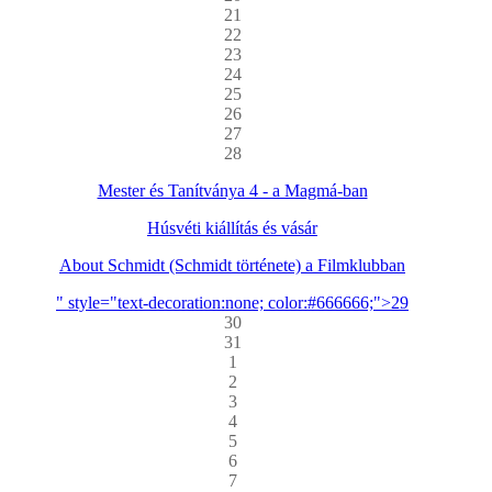
21
22
23
24
25
26
27
28
Mester és Tanítványa 4 - a Magmá-ban
Húsvéti kiállítás és vásár
About Schmidt (Schmidt története) a Filmklubban
" style="text-decoration:none; color:#666666;">29
30
31
1
2
3
4
5
6
7