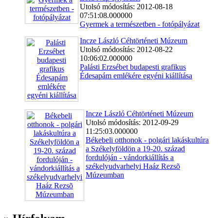
Utolsó módosítás: 2012-08-18
07:51:08.000000
Gyermek a természetben - fotópályázat
Incze László Céhtörténeti Múzeum
Utolsó módosítás: 2012-08-22
10:06:02.000000
Palásti Erzsébet budapesti grafikus
Édesapám emlékére egyéni kiállítása
Incze László Céhtörténeti Múzeum
Utolsó módosítás: 2012-09-29
11:25:03.000000
Békebeli otthonok - polgári lakáskultúra
a Székelyföldön a 19-20. század
fordulóján - vándorkiállítás a
székelyudvarhelyi Haáz Rezsõ
Múzeumban