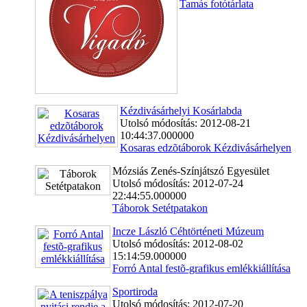
Tamás fotótárlata
Kézdivásárhelyi Kosárlabda
Utolsó módosítás: 2012-08-21
10:44:37.000000
Kosaras edzõtáborok Kézdivásárhelyen
Mózsiás Zenés-Színjátszó Egyesület
Utolsó módosítás: 2012-07-24
22:44:55.000000
Táborok Setétpatakon
Incze László Céhtörténeti Múzeum
Utolsó módosítás: 2012-08-02
15:14:59.000000
Forró Antal festõ-grafikus emlékkiállítása
Sportiroda
Utolsó módosítás: 2012-07-20