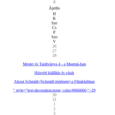
8
Április
H
K
Sze
Cs
P
Szo
V
26
27
28
Mester és Tanítványa 4 - a Magmá-ban
Húsvéti kiállítás és vásár
About Schmidt (Schmidt története) a Filmklubban
" style="text-decoration:none; color:#666666;">29
30
31
1
2
3