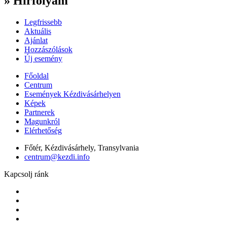
» Hírfolyam
Legfrissebb
Aktuális
Ajánlat
Hozzászólások
Új esemény
Főoldal
Centrum
Események Kézdivásárhelyen
Képek
Partnerek
Magunkról
Elérhetőség
Főtér, Kézdivásárhely, Transylvania
centrum@kezdi.info
Kapcsolj ránk