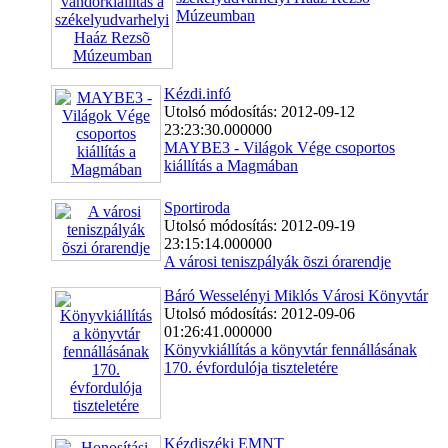
Múzeumban
Kézdi.infó
Utolsó módosítás: 2012-09-12
23:23:30.000000
MAYBE3 - Világok Vége csoportos
kiállítás a Magmában
Sportiroda
Utolsó módosítás: 2012-09-19
23:15:14.000000
A városi teniszpályák õszi órarendje
Báró Wesselényi Miklós Városi Könyvtár
Utolsó módosítás: 2012-09-06
01:26:41.000000
Könyvkiállítás a könyvtár fennállásának
170. évfordulója tiszteletére
Kézdiszéki EMNT