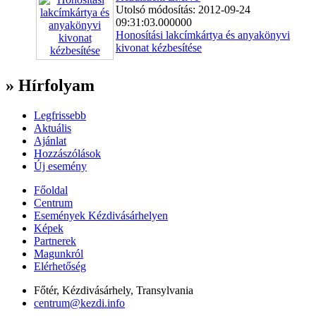
Utolsó módosítás: 2012-09-24
09:31:03.000000
Honosítási lakcímkártya és anyakönyvi
kivonat kézbesítése
» Hírfolyam
Legfrissebb
Aktuális
Ajánlat
Hozzászólások
Új esemény
Főoldal
Centrum
Események Kézdivásárhelyen
Képek
Partnerek
Magunkról
Elérhetőség
Főtér, Kézdivásárhely, Transylvania
centrum@kezdi.info