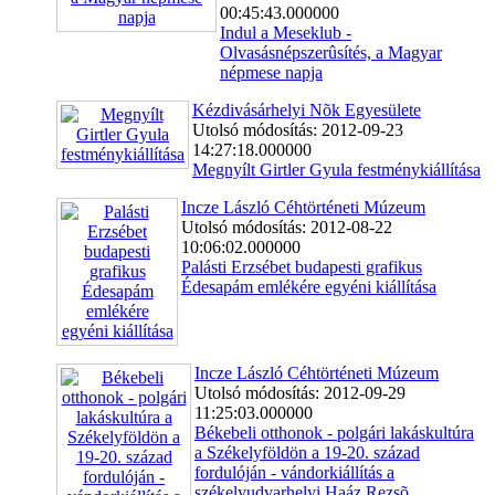
00:45:43.000000
Indul a Meseklub -
Olvasásnépszerûsítés, a Magyar
népmese napja
Kézdivásárhelyi Nõk Egyesülete
Utolsó módosítás: 2012-09-23
14:27:18.000000
Megnyílt Girtler Gyula festménykiállítása
Incze László Céhtörténeti Múzeum
Utolsó módosítás: 2012-08-22
10:06:02.000000
Palásti Erzsébet budapesti grafikus
Édesapám emlékére egyéni kiállítása
Incze László Céhtörténeti Múzeum
Utolsó módosítás: 2012-09-29
11:25:03.000000
Békebeli otthonok - polgári lakáskultúra
a Székelyföldön a 19-20. század
fordulóján - vándorkiállítás a
székelyudvarhelyi Haáz Rezsõ