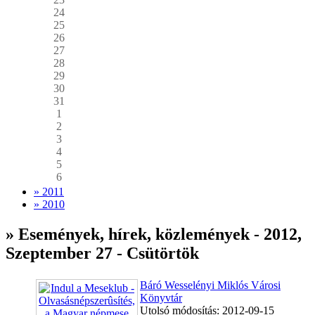
24
25
26
27
28
29
30
31
1
2
3
4
5
6
» 2011
» 2010
» Események, hírek, közlemények - 2012,
Szeptember 27 - Csütörtök
Báró Wesselényi Miklós Városi
Könyvtár
Utolsó módosítás: 2012-09-15