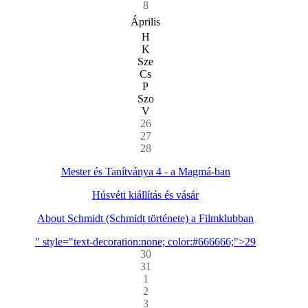
8
Április
H
K
Sze
Cs
P
Szo
V
26
27
28
Mester és Tanítványa 4 - a Magmá-ban
Húsvéti kiállítás és vásár
About Schmidt (Schmidt története) a Filmklubban
" style="text-decoration:none; color:#666666;">29
30
31
1
2
3