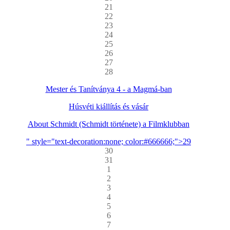
21
22
23
24
25
26
27
28
Mester és Tanítványa 4 - a Magmá-ban
Húsvéti kiállítás és vásár
About Schmidt (Schmidt története) a Filmklubban
" style="text-decoration:none; color:#666666;">29
30
31
1
2
3
4
5
6
7