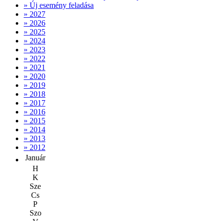
» Új esemény feladása
» 2027
» 2026
» 2025
» 2024
» 2023
» 2022
» 2021
» 2020
» 2019
» 2018
» 2017
» 2016
» 2015
» 2014
» 2013
» 2012
Január
H
K
Sze
Cs
P
Szo