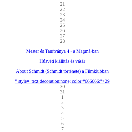
21
22
23
24
25
26
27
28
Mester és Tanítványa 4 - a Magmá-ban
Húsvéti kiállítás és vásár
About Schmidt (Schmidt története) a Filmklubban
" style="text-decoration:none; color:#666666;">29
30
31
1
2
3
4
5
6
7