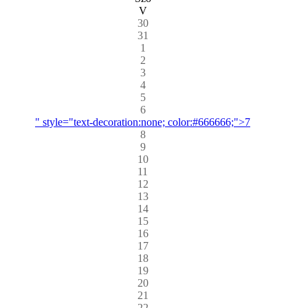
V
30
31
1
2
3
4
5
6
" style="text-decoration:none; color:#666666;">7
8
9
10
11
12
13
14
15
16
17
18
19
20
21
22