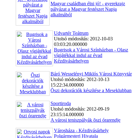
Magyar családban élni jó! - gyerekrajz
pályázat a Magyar festészet Napja
alkalmából
Udvartér Teátrum
Utolsó módosítás: 2012-10-03
03:03:20.000000
Bugrisok a Városi Színházban - Olasz
vígjátékkal indul az évad
Kézdivásárhelyen
Báró Wesselényi Miklós Városi Könyvtár
Utolsó módosítás: 2012-10-13
15:22:34.000000
Õszi dekorációk készítése a Meseklubban
Sportiroda
Utolsó módosítás: 2012-09-19
23:15:14.000000
A városi teniszpályák õszi órarendje
Városháza - Kézdivásárhely
Polgármesteri Hivatala