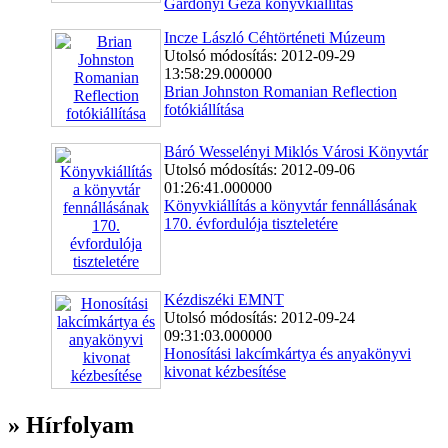
Gárdonyi Géza könyvkiállítás
Incze László Céhtörténeti Múzeum
Utolsó módosítás: 2012-09-29
13:58:29.000000
Brian Johnston Romanian Reflection
fotókiállítása
Báró Wesselényi Miklós Városi Könyvtár
Utolsó módosítás: 2012-09-06
01:26:41.000000
Könyvkiállítás a könyvtár fennállásának
170. évfordulója tiszteletére
Kézdiszéki EMNT
Utolsó módosítás: 2012-09-24
09:31:03.000000
Honosítási lakcímkártya és anyakönyvi
kivonat kézbesítése
» Hírfolyam