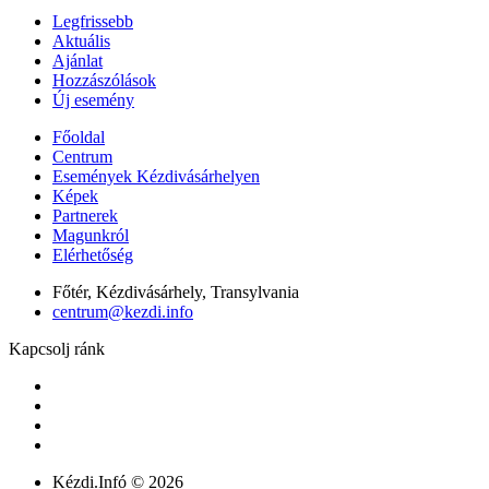
Legfrissebb
Aktuális
Ajánlat
Hozzászólások
Új esemény
Főoldal
Centrum
Események Kézdivásárhelyen
Képek
Partnerek
Magunkról
Elérhetőség
Főtér, Kézdivásárhely, Transylvania
centrum@kezdi.info
Kapcsolj ránk
Kézdi.Infó © 2026