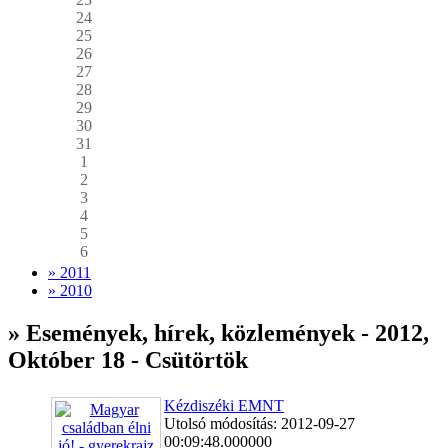
24
25
26
27
28
29
30
31
1
2
3
4
5
6
» 2011
» 2010
» Események, hírek, közlemények - 2012,
Október 18 - Csütörtök
Kézdiszéki EMNT
Utolsó módosítás: 2012-09-27
00:09:48.000000