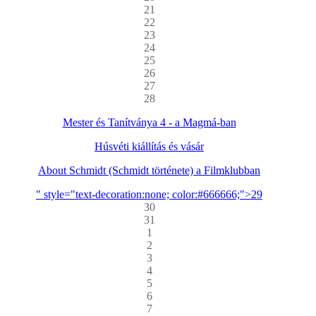
21
22
23
24
25
26
27
28
Mester és Tanítványa 4 - a Magmá-ban
Húsvéti kiállítás és vásár
About Schmidt (Schmidt története) a Filmklubban
" style="text-decoration:none; color:#666666;">29
30
31
1
2
3
4
5
6
7