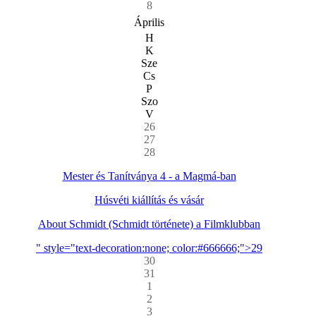
8
Április
H
K
Sze
Cs
P
Szo
V
26
27
28
Mester és Tanítványa 4 - a Magmá-ban
Húsvéti kiállítás és vásár
About Schmidt (Schmidt története) a Filmklubban
" style="text-decoration:none; color:#666666;">29
30
31
1
2
3