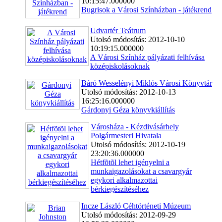
10:15:47.000000
Bugrisok a Városi Színházban - játékrend
Udvartér Teátrum
Utolsó módosítás: 2012-10-10
10:19:15.000000
A Városi Színház pályázati felhívása
középiskolásoknak
Báró Wesselényi Miklós Városi Könyvtár
Utolsó módosítás: 2012-10-13
16:25:16.000000
Gárdonyi Géza könyvkiállítás
Városháza - Kézdivásárhely
Polgármesteri Hivatala
Utolsó módosítás: 2012-10-19
23:20:36.000000
Hétfõtõl lehet igényelni a
munkaigazolásokat a csavargyár
egykori alkalmazottai
bérkiegészítéséhez
Incze László Céhtörténeti Múzeum
Utolsó módosítás: 2012-09-29