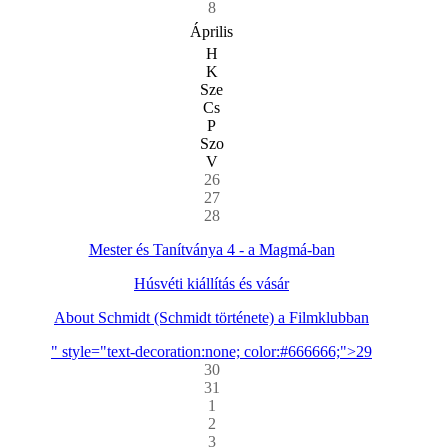
8
Április
H
K
Sze
Cs
P
Szo
V
26
27
28
Mester és Tanítványa 4 - a Magmá-ban
Húsvéti kiállítás és vásár
About Schmidt (Schmidt története) a Filmklubban
" style="text-decoration:none; color:#666666;">29
30
31
1
2
3