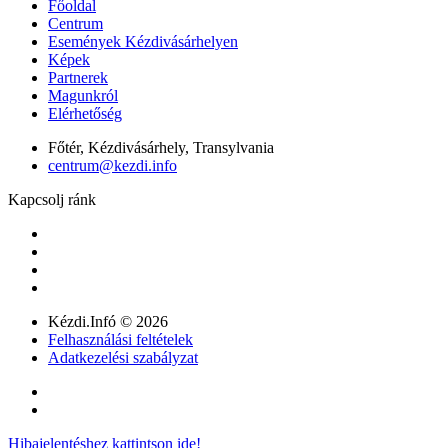
Főoldal
Centrum
Események Kézdivásárhelyen
Képek
Partnerek
Magunkról
Elérhetőség
Főtér, Kézdivásárhely, Transylvania
centrum@kezdi.info
Kapcsolj ránk
Kézdi.Infó © 2026
Felhasználási feltételek
Adatkezelési szabályzat
Hibajelentéshez kattintson ide!