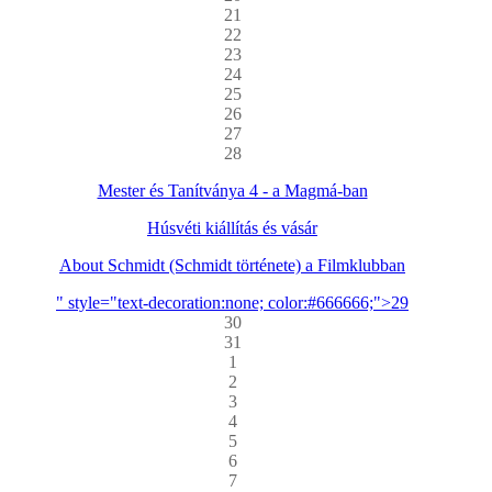
21
22
23
24
25
26
27
28
Mester és Tanítványa 4 - a Magmá-ban
Húsvéti kiállítás és vásár
About Schmidt (Schmidt története) a Filmklubban
" style="text-decoration:none; color:#666666;">29
30
31
1
2
3
4
5
6
7