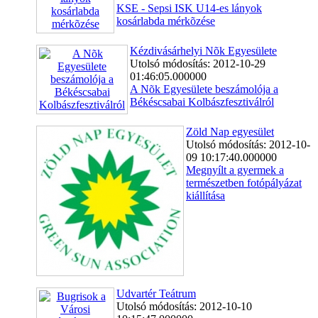
KSE - Sepsi ISK U14-es lányok
kosárlabda mérkõzése
Kézdivásárhelyi Nõk Egyesülete
Utolsó módosítás: 2012-10-29
01:46:05.000000
A Nõk Egyesülete beszámolója a
Békéscsabai Kolbászfesztiválról
Zöld Nap egyesület
Utolsó módosítás: 2012-10-
09 10:17:40.000000
Megnyílt a gyermek a
természetben fotópályázat
kiállítása
Udvartér Teátrum
Utolsó módosítás: 2012-10-10