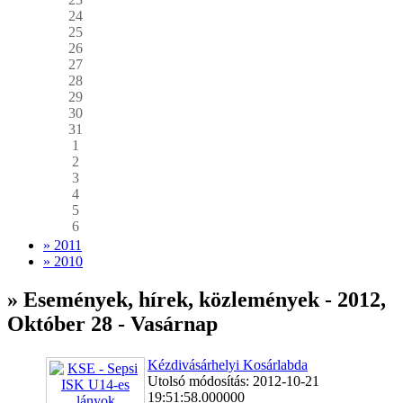
24
25
26
27
28
29
30
31
1
2
3
4
5
6
» 2011
» 2010
» Események, hírek, közlemények - 2012,
Október 28 - Vasárnap
Kézdivásárhelyi Kosárlabda
Utolsó módosítás: 2012-10-21
19:51:58.000000