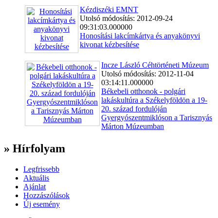
Kézdiszéki EMNT
Utolsó módosítás: 2012-09-24
09:31:03.000000
Honosítási lakcímkártya és anyakönyvi
kivonat kézbesítése
Incze László Céhtörténeti Múzeum
Utolsó módosítás: 2012-11-04
03:14:11.000000
Békebeli otthonok - polgári
lakáskultúra a Székelyföldön a 19-
20. század fordulóján
Gyergyószentmiklóson a Tarisznyás
Márton Múzeumban
» Hírfolyam
Legfrissebb
Aktuális
Ajánlat
Hozzászólások
Új esemény