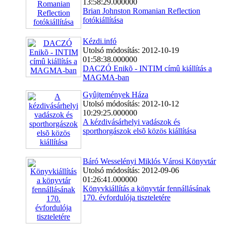
13:58:29.000000
Brian Johnston Romanian Reflection
fotókiállítása
Kézdi.infó
Utolsó módosítás: 2012-10-19
01:58:38.000000
DACZÓ Enikõ - INTIM címû kiállítás a
MAGMA-ban
Gyûjtemények Háza
Utolsó módosítás: 2012-10-12
10:29:25.000000
A kézdivásárhelyi vadászok és
sporthorgászok elsõ közös kiállítása
Báró Wesselényi Miklós Városi Könyvtár
Utolsó módosítás: 2012-09-06
01:26:41.000000
Könyvkiállítás a könyvtár fennállásának
170. évfordulója tiszteletére