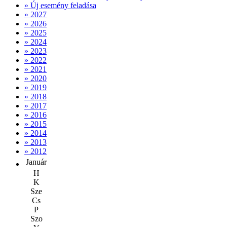
» Új esemény feladása
» 2027
» 2026
» 2025
» 2024
» 2023
» 2022
» 2021
» 2020
» 2019
» 2018
» 2017
» 2016
» 2015
» 2014
» 2013
» 2012
Január
H
K
Sze
Cs
P
Szo