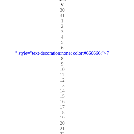
V
30
31
1
2
3
4
5
6
" style="text-decoration:none; color:#666666;">7
8
9
10
11
12
13
14
15
16
17
18
19
20
21
22