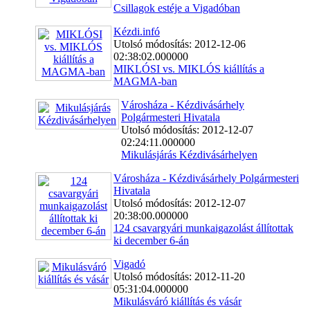
Csillagok estéje a Vigadóban
Kézdi.infó
Utolsó módosítás: 2012-12-06
02:38:02.000000
MIKLÓSI vs. MIKLÓS kiállítás a
MAGMA-ban
Városháza - Kézdivásárhely
Polgármesteri Hivatala
Utolsó módosítás: 2012-12-07
02:24:11.000000
Mikulásjárás Kézdivásárhelyen
Városháza - Kézdivásárhely Polgármesteri
Hivatala
Utolsó módosítás: 2012-12-07
20:38:00.000000
124 csavargyári munkaigazolást állítottak
ki december 6-án
Vigadó
Utolsó módosítás: 2012-11-20
05:31:04.000000
Mikulásváró kiállítás és vásár