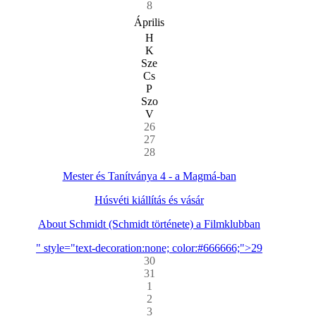
8
Április
H
K
Sze
Cs
P
Szo
V
26
27
28
Mester és Tanítványa 4 - a Magmá-ban
Húsvéti kiállítás és vásár
About Schmidt (Schmidt története) a Filmklubban
" style="text-decoration:none; color:#666666;">29
30
31
1
2
3