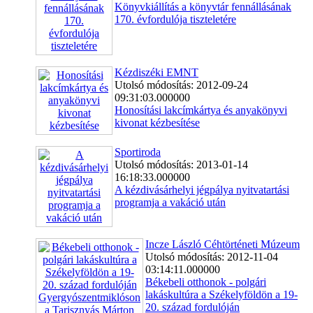
Könyvkiállítás a könyvtár fennállásának
170. évfordulója tiszteletére
Kézdiszéki EMNT
Utolsó módosítás: 2012-09-24
09:31:03.000000
Honosítási lakcímkártya és anyakönyvi
kivonat kézbesítése
Sportiroda
Utolsó módosítás: 2013-01-14
16:18:33.000000
A kézdivásárhelyi jégpálya nyitvatartási
programja a vakáció után
Incze László Céhtörténeti Múzeum
Utolsó módosítás: 2012-11-04
03:14:11.000000
Békebeli otthonok - polgári
lakáskultúra a Székelyföldön a 19-
20. század fordulóján