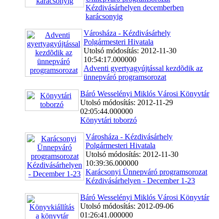
Kézdivásárhelyen decemberben
karácsonyig
Városháza - Kézdivásárhely
Polgármesteri Hivatala
Utolsó módosítás: 2012-11-30
10:54:17.000000
Adventi gyertyagyújtással kezdõdik az
ünnepváró programsorozat
Báró Wesselényi Miklós Városi Könyvtár
Utolsó módosítás: 2012-11-29
02:05:44.000000
Könyvtári toborzó
Városháza - Kézdivásárhely
Polgármesteri Hivatala
Utolsó módosítás: 2012-11-30
10:39:36.000000
Karácsonyi Ünnepváró programsorozat
Kézdivásárhelyen - December 1-23
Báró Wesselényi Miklós Városi Könyvtár
Utolsó módosítás: 2012-09-06
01:26:41.000000