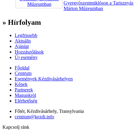
Gyergyószentmiklóson a Tarisznyás
Márton Múzeumban
» Hírfolyam
Legfrissebb
Aktuális
Ajánlat
Hozzászólások
Új esemény
Főoldal
Centrum
Események Kézdivásárhelyen
Képek
Partnerek
Magunkról
Elérhetőség
Főtér, Kézdivásárhely, Transylvania
centrum@kezdi.info
Kapcsolj ránk