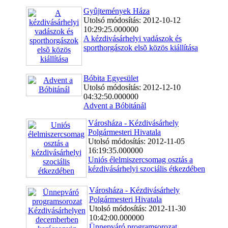
Gyûjtemények Háza
Utolsó módosítás: 2012-10-12
10:29:25.000000
A kézdivásárhelyi vadászok és
sporthorgászok elsõ közös kiállítása
Bóbita Egyesület
Utolsó módosítás: 2012-12-10
04:32:50.000000
Advent a Bóbitánál
Városháza - Kézdivásárhely
Polgármesteri Hivatala
Utolsó módosítás: 2012-11-05
16:19:35.000000
Uniós élelmiszercsomag osztás a
kézdivásárhelyi szociális étkezdében
Városháza - Kézdivásárhely
Polgármesteri Hivatala
Utolsó módosítás: 2012-11-30
10:42:00.000000
Ünnepváró programsorozat