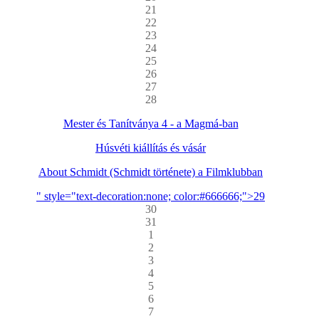
21
22
23
24
25
26
27
28
Mester és Tanítványa 4 - a Magmá-ban
Húsvéti kiállítás és vásár
About Schmidt (Schmidt története) a Filmklubban
" style="text-decoration:none; color:#666666;">29
30
31
1
2
3
4
5
6
7