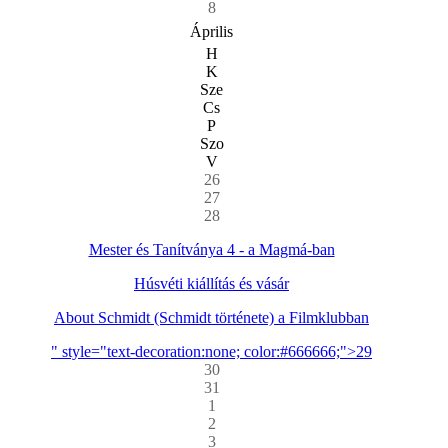
8
Április
H
K
Sze
Cs
P
Szo
V
26
27
28
Mester és Tanítványa 4 - a Magmá-ban
Húsvéti kiállítás és vásár
About Schmidt (Schmidt története) a Filmklubban
" style="text-decoration:none; color:#666666;">29
30
31
1
2
3