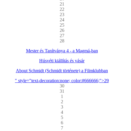
21
22
23
24
25
26
27
28
Mester és Tanítványa 4 - a Magmá-ban
Húsvéti kiállítás és vásár
About Schmidt (Schmidt története) a Filmklubban
" style="text-decoration:none; color:#666666;">29
30
31
1
2
3
4
5
6
7