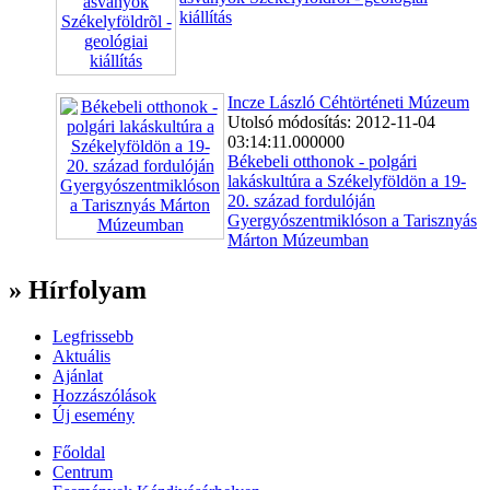
kiállítás
Incze László Céhtörténeti Múzeum
Utolsó módosítás: 2012-11-04
03:14:11.000000
Békebeli otthonok - polgári
lakáskultúra a Székelyföldön a 19-
20. század fordulóján
Gyergyószentmiklóson a Tarisznyás
Márton Múzeumban
» Hírfolyam
Legfrissebb
Aktuális
Ajánlat
Hozzászólások
Új esemény
Főoldal
Centrum