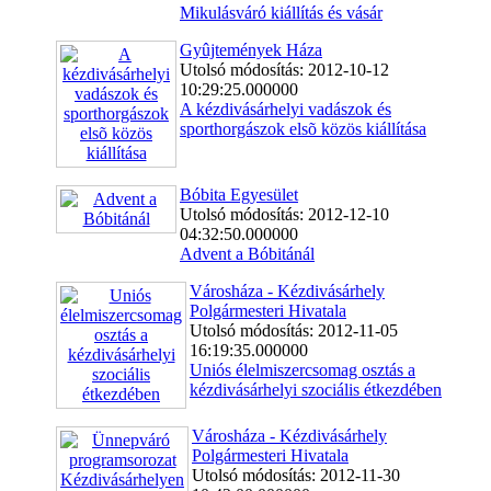
Mikulásváró kiállítás és vásár
Gyûjtemények Háza
Utolsó módosítás: 2012-10-12
10:29:25.000000
A kézdivásárhelyi vadászok és
sporthorgászok elsõ közös kiállítása
Bóbita Egyesület
Utolsó módosítás: 2012-12-10
04:32:50.000000
Advent a Bóbitánál
Városháza - Kézdivásárhely
Polgármesteri Hivatala
Utolsó módosítás: 2012-11-05
16:19:35.000000
Uniós élelmiszercsomag osztás a
kézdivásárhelyi szociális étkezdében
Városháza - Kézdivásárhely
Polgármesteri Hivatala
Utolsó módosítás: 2012-11-30