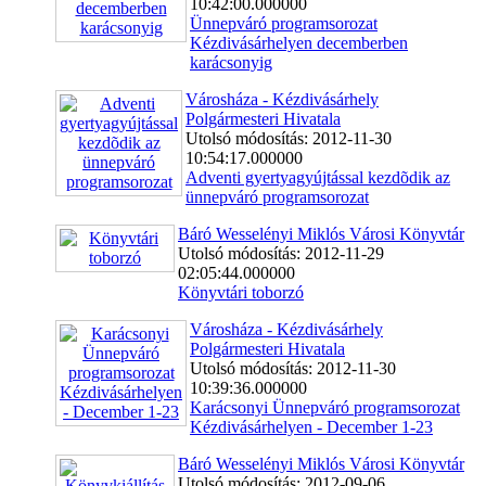
10:42:00.000000
Ünnepváró programsorozat
Kézdivásárhelyen decemberben
karácsonyig
Városháza - Kézdivásárhely
Polgármesteri Hivatala
Utolsó módosítás: 2012-11-30
10:54:17.000000
Adventi gyertyagyújtással kezdõdik az
ünnepváró programsorozat
Báró Wesselényi Miklós Városi Könyvtár
Utolsó módosítás: 2012-11-29
02:05:44.000000
Könyvtári toborzó
Városháza - Kézdivásárhely
Polgármesteri Hivatala
Utolsó módosítás: 2012-11-30
10:39:36.000000
Karácsonyi Ünnepváró programsorozat
Kézdivásárhelyen - December 1-23
Báró Wesselényi Miklós Városi Könyvtár
Utolsó módosítás: 2012-09-06