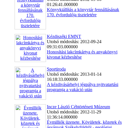
01:26:41.000000
Könyvkiállítás a könyvtár fennállásának
170. évfordulója tiszteletére
Kézdiszéki EMNT
Utolsó módosítás: 2012-09-24
09:31:03.000000
Honosítási lakcímkártya és anyakönyvi
kivonat kézbesítése
Sportiroda
Utolsó módosítás: 2013-01-14
16:18:33.000000
A kézdivásárhelyi jégpálya nyitvatartási
programja a vakáció után
Incze László Céhtörténeti Múzeum
Utolsó módosítás: 2012-11-29
11:36:14.000000
Évmilliók üzenete. Kövületek, kõzetek és
ásványok Székelyföldrõl - geológiai