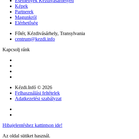
Események Kézdivásárhelyen
Képek
Partnerek
Magunkról
Elérhetőség
Főtér, Kézdivásárhely, Transylvania
centrum@kezdi.info
Kapcsolj ránk
Kézdi.Infó © 2026
Felhasználási feltételek
Adatkezelési szabályzat
Hibajelentéshez kattintson ide!
Az oldal sütiket használ.