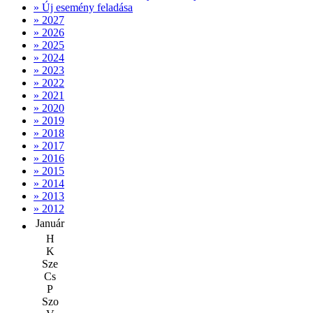
» Új esemény feladása
» 2027
» 2026
» 2025
» 2024
» 2023
» 2022
» 2021
» 2020
» 2019
» 2018
» 2017
» 2016
» 2015
» 2014
» 2013
» 2012
Január
H
K
Sze
Cs
P
Szo