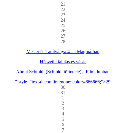
21
22
23
24
25
26
27
28
Mester és Tanítványa 4 - a Magmá-ban
Húsvéti kiállítás és vásár
About Schmidt (Schmidt története) a Filmklubban
" style="text-decoration:none; color:#666666;">29
30
31
1
2
3
4
5
6
7