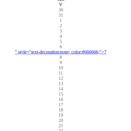
V
30
31
1
2
3
4
5
6
" style="text-decoration:none; color:#666666;">7
8
9
10
11
12
13
14
15
16
17
18
19
20
21
22