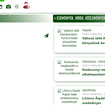
» ESEMÉNYEK, HÍREK, KÖZLEMÉNYEK
Vigadó
Utolsó módosítás: 
Változó idõk 
könyvének be
Városháza - Kézd
Utolsó módosítás: 
Karácsonyi me
alkalmazottai
Sportiroda
Utolsó módosítás: 
Lõrincz Árpád
eredményei