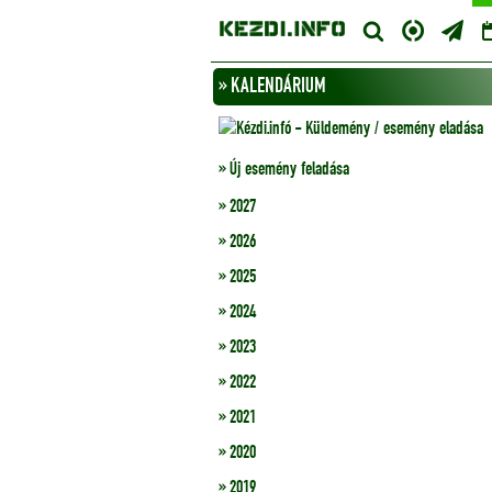
» KALENDÁRIUM
» Új esemény feladása
» 2027
» 2026
» 2025
» 2024
» 2023
» 2022
» 2021
» 2020
» 2019