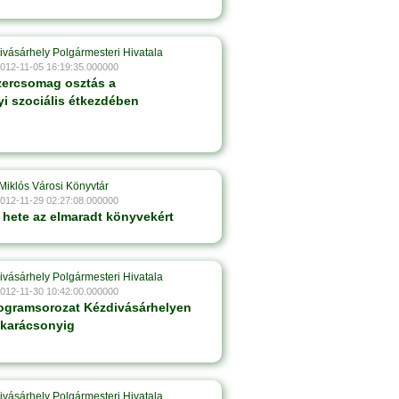
ivásárhely Polgármesteri Hivatala
2012-11-05 16:19:35.000000
zercsomag osztás a
yi szociális étkezdében
Miklós Városi Könyvtár
2012-11-29 02:27:08.000000
hete az elmaradt könyvekért
ivásárhely Polgármesteri Hivatala
2012-11-30 10:42:00.000000
ogramsorozat Kézdivásárhelyen
karácsonyig
ivásárhely Polgármesteri Hivatala