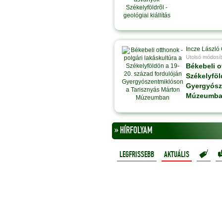
Incze László
Utolsó módosít
Békebeli o
Székelyföl
Gyergyósz
Múzeumb
» HÍRFOLYAM
LEGFRISSEBB
AKTUÁLIS