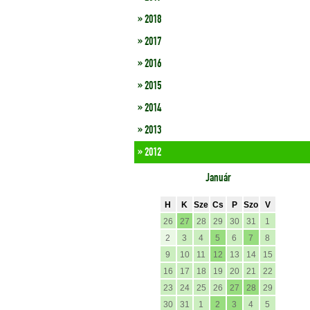
» 2018
» 2017
» 2016
» 2015
» 2014
» 2013
» 2012
Január
H
K
Sze
Cs
P
Szo
V
26
27
28
29
30
31
1
2
3
4
5
6
7
8
9
10
11
12
13
14
15
16
17
18
19
20
21
22
23
24
25
26
27
28
29
30
31
1
2
3
4
5