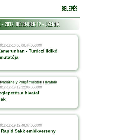
BELÉPÉS
 - 2012, DECEMBER 19 - SZERDA
2012-12-13 00:08:44.000000
Kamerunban - Turóczi Ildikó
mutatója
ivásárhely Polgármesteri Hivatala
2012-12-19 12:32:06.000000
glepetés a hivatal
nak
2012-12-19 12:48:07.000000
 Rapid Sakk emlékverseny