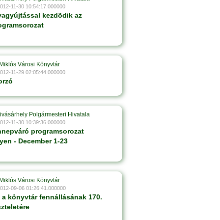
2012-11-30 10:54:17.000000
yagyújtással kezdõdik az
ogramsorozat
Miklós Városi Könyvtár
2012-11-29 02:05:44.000000
orzó
ivásárhely Polgármesteri Hivatala
2012-11-30 10:39:36.000000
nnepváró programsorozat
yen - December 1-23
Miklós Városi Könyvtár
2012-09-06 01:26:41.000000
s a könyvtár fennállásának 170.
szteletére