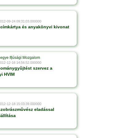
2012-09-24 09:31:03.000000
kcímkártya és anyakönyvi kivonat
egye Ifjúsági Mozgalom
2012-12-16 14:56:52.000000
ománygyûjtést szervez a
yi HVIM
2012-12-18 15:03:39.000000
szobrászmûvész eladással
állítása