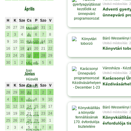
Utolsó módosítás: 
Április
Adventi gyert
ünnepváró pr
H
K
Sze
Cs
P
Szo
V
26
27
28
30
31
1
Mester
2
3
4
5
6
7
8
és
Báró Wesselényi 
9
10
11
12
13
14
15
Tanítványa
Utolsó módosítás: 
Könyvtári tob
16
17
18
19
20
21
22
4 -
23
24
25
26
27
28
29
a
30
1
2
3
4
5
6
Magmá-
Városháza - Kézd
ban
Utolsó módosítás: 
Június
Karácsonyi Ü
Húsvéti
Kézdivásárhel
H
K
Sze
Cs
P
Szo
V
kiállítás
28
29
30
31
1
2
3
és
4
5
6
7
8
9
10
vásár
11
12
13
14
15
16
17
Báró Wesselényi 
About
Utolsó módosítás: 
18
19
20
21
22
23
24
Schmidt
Könyvkiállítá
25
26
27
28
29
30
1
évfordulója ti
(Schmidt
2
3
4
5
6
7
8
története)