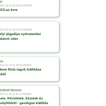
et
2012-12-19 20:00:04.000000
013-as évre
2013-01-14 16:18:33.000000
lyi jégpálya nyitvatartási
akáció után
áza
2012-11-29 01:30:34.000000
bere Klub tagok kiállitása
kbõl
történeti Múzeum
2012-11-29 11:36:14.000000
nete. Kövületek, kõzetek és
lyföldrõl - geológiai kiállítás