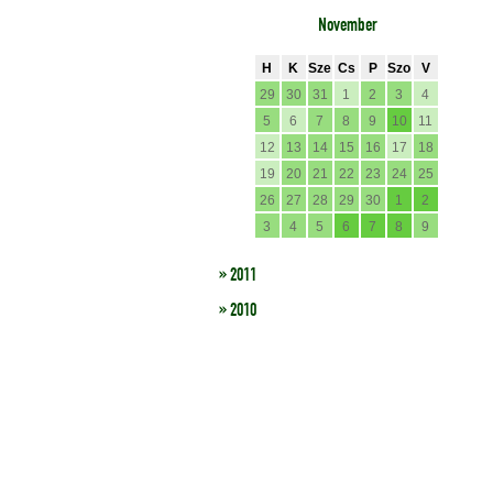
November
H
K
Sze
Cs
P
Szo
V
29
30
31
1
2
3
4
5
6
7
8
9
10
11
12
13
14
15
16
17
18
19
20
21
22
23
24
25
26
27
28
29
30
1
2
3
4
5
6
7
8
9
» 2011
» 2010