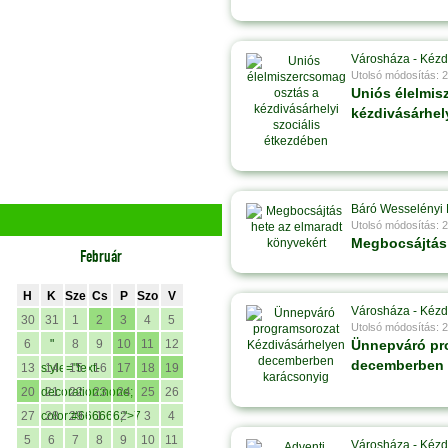
Városháza - Kézd
Utolsó módosítás: 
Uniós élelmis
kézdivásárhel
Báró Wesselényi 
Utolsó módosítás: 
Megbocsájtás 
Február
H
K
Sze
Cs
P
Szo
V
Városháza - Kézd
30
31
1
2
3
4
5
Utolsó módosítás: 
6
"
8
9
10
11
12
Ünnepváró pr
decemberben 
13
style="text-
14
15
16
17
18
19
20
decoration:none;
21
22
23
24
25
26
27
color:#666666;">7
28
29
1
2
3
4
5
6
7
8
9
10
11
Városháza - Kézd