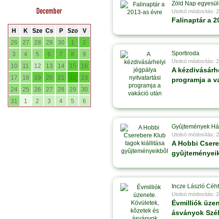
Zöld Nap egyesül
December
Utolsó módosítás: 
Falinaptár a 2
H
K
Sze
Cs
P
Szo
V
26
27
28
29
30
1
2
Sportiroda
3
4
5
6
7
8
9
Utolsó módosítás: 
10
11
12
13
14
15
16
A kézdivásárhe
17
18
19
20
21
22
23
programja a v
24
25
26
27
28
29
30
31
1
2
3
4
5
6
Gyûjtemények H
Utolsó módosítás: 
A Hobbi Csere
gyûjteményei
Incze László Céh
Utolsó módosítás: 
Évmilliók üze
ásványok Széke