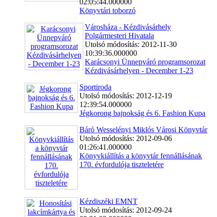
02:05:44.000000
Könyvtári toborzó
Városháza - Kézdivásárhely
Polgármesteri Hivatala
Utolsó módosítás: 2012-11-30
10:39:36.000000
Karácsonyi Ünnepváró programsorozat
Kézdivásárhelyen - December 1-23
Sportiroda
Utolsó módosítás: 2012-12-19
12:39:54.000000
Jégkorong bajnokság és 6. Fashion Kupa
Báró Wesselényi Miklós Városi Könyvtár
Utolsó módosítás: 2012-09-06
01:26:41.000000
Könyvkiállítás a könyvtár fennállásának
170. évfordulója tiszteletére
Kézdiszéki EMNT
Utolsó módosítás: 2012-09-24