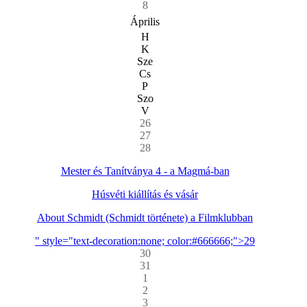
8
Április
H
K
Sze
Cs
P
Szo
V
26
27
28
Mester és Tanítványa 4 - a Magmá-ban
Húsvéti kiállítás és vásár
About Schmidt (Schmidt története) a Filmklubban
" style="text-decoration:none; color:#666666;">29
30
31
1
2
3