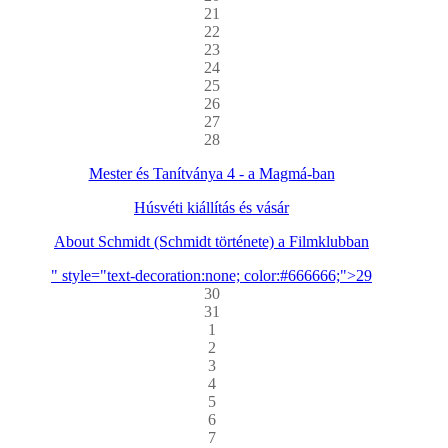
21
22
23
24
25
26
27
28
Mester és Tanítványa 4 - a Magmá-ban
Húsvéti kiállítás és vásár
About Schmidt (Schmidt története) a Filmklubban
" style="text-decoration:none; color:#666666;">29
30
31
1
2
3
4
5
6
7