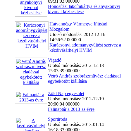
09:31:03.000000
Honosítási lakcímkártya és anyakönyvi
kivonat kézbesítése
Hatvannégy Vármegye Ifjúsági
Mozgalom
Utolsó módosítás: 2012-12-16
14:56:52.000000
Karácsonyi adománygyûjtést szervez a
kézdivásárhelyi HVIM
Vigadó
Utolsó módosítás: 2012-12-18
15:03:39.000000
Vetró András szobrászmûvész eladással
egybekötött kiállítása
Zöld Nap egyesület
Utolsó módosítás: 2012-12-19
20:00:04.000000
Falinaptár a 2013-as évre
Sportiroda
Utolsó módosítás: 2013-01-14
16:18:33.000000