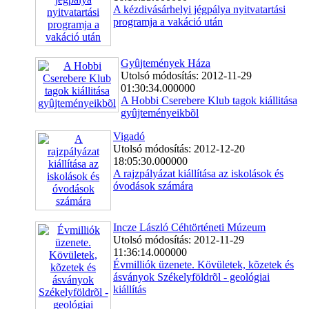
A kézdivásárhelyi jégpálya nyitvatartási
programja a vakáció után
Gyûjtemények Háza
Utolsó módosítás: 2012-11-29
01:30:34.000000
A Hobbi Cserebere Klub tagok kiállitása
gyûjteményeikbõl
Vigadó
Utolsó módosítás: 2012-12-20
18:05:30.000000
A rajzpályázat kiállítása az iskolások és
óvodások számára
Incze László Céhtörténeti Múzeum
Utolsó módosítás: 2012-11-29
11:36:14.000000
Évmilliók üzenete. Kövületek, kõzetek és
ásványok Székelyföldrõl - geológiai
kiállítás