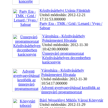
Kézdivásárhelyi Uránia Filmklub
Utolsó módosítás: 2012-12-21
17:31:53.000000
Party Era - TMK / Grid / Lenard / Vygo /
Saboar
Városháza - Kézdivásárhely
Polgármesteri Hivatala
Utolsó módosítás: 2012-11-30
10:42:00.000000
Ünnepváró programsorozat
Kézdivásárhelyen decemberben
karácsonyig
Városháza - Kézdivásárhely
Polgármesteri Hivatala
Utolsó módosítás: 2012-11-30
10:54:17.000000
Adventi gyertyagyújtással kezdõdik az
ünnepváró programsorozat
Báró Wesselényi Miklós Városi Könyvtár
Utolsó módosítás: 2012-11-29