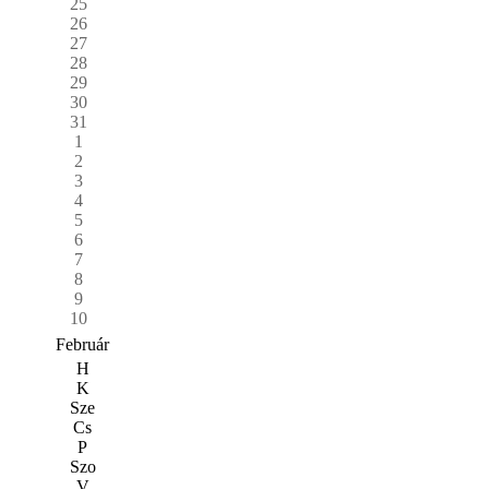
25
26
27
28
29
30
31
1
2
3
4
5
6
7
8
9
10
Február
H
K
Sze
Cs
P
Szo
V