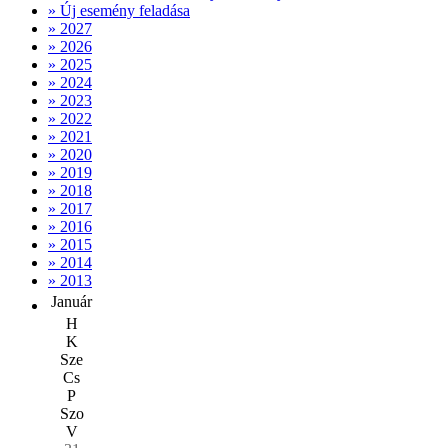
» Új esemény feladása
» 2027
» 2026
» 2025
» 2024
» 2023
» 2022
» 2021
» 2020
» 2019
» 2018
» 2017
» 2016
» 2015
» 2014
» 2013
Január
H
K
Sze
Cs
P
Szo
V