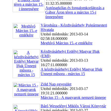
11:32:35.000000
Autóparkólas és forgalomkorlátozás a
Gábor Áron téren a március 15-i
ünnepségre
Városháza - Kézdivásárhely Polgármesteri
Hivatala
Utolsó módosítás: 2013-03-14
02:58:18.000000
Meghívó Március 15.-e emlékére
Kézdivásárhelyi Erdélyi Magyar Ifjak
(EMI)
Utolsó módosítás: 2013-03-13
16:27:11.000000
A kézdivásárhelyi Erdélyi Magyar Ifjak
Ünnepi mûsora - március 15
Zöld Nap egyesület
Utolsó módosítás: 2013-03-17
19:31:21.000000
Március 15 - A magyarok nemzeti ünnepe
Báró Wesselényi Miklós Városi Könyvtár
Utolsó módosítás: 2013-02-27