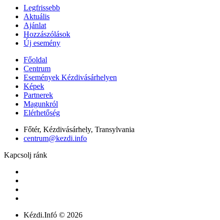
Legfrissebb
Aktuális
Ajánlat
Hozzászólások
Új esemény
Főoldal
Centrum
Események Kézdivásárhelyen
Képek
Partnerek
Magunkról
Elérhetőség
Főtér, Kézdivásárhely, Transylvania
centrum@kezdi.info
Kapcsolj ránk
Kézdi.Infó © 2026