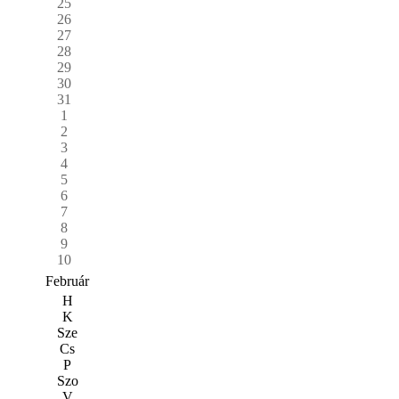
25
26
27
28
29
30
31
1
2
3
4
5
6
7
8
9
10
Február
H
K
Sze
Cs
P
Szo
V