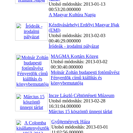
Utolsó módosítás: 2013-01-13
00:53:20.000000
A Magyar Kultúra Napja
Kézdivásárhelyi Erdélyi Magyar Ifjak
(EMI)
Utolsó módosítás: 2013-02-03
00:46:29.000000
Íródeák - irodalmi pályázat
MAGMA Kortárs Közeg
Utolsó módosítás: 2013-03-02
00:30:40.000000
Molnár Zoltán budapesti fotómûvész
Fényerdõk címû kiállítás és
könyvbemutatója
Incze László Céhtörténeti Múzeum
Utolsó módosítás: 2013-02-28
16:31:04.000000
Március 15 köszöntõ ünnepi tárlat
Gyûjtemények Háza
Utolsó módosítás: 2013-03-01
11:02:56.000000