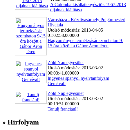
A Colomba kisállattenyésztõk 1967-2013
díjainak kiállítása
Városháza - Kézdivásárhely Polgármesteri
Hivatala
Utolsó módosítás: 2013-04-05
01:02:58.000000
Hagyományos termékvásár szombaton 9-
15 óra között a Gábor Áron téren
Zöld Nap egyesület
Utolsó módosítás: 2013-03-02
00:03:41.000000
Ingyenes spanyol nyelvtanfolyam
Gemával!
Zöld Nap egyesület
Utolsó módosítás: 2013-03-02
00:19:51.000000
Tanulj franciául!
» Hírfolyam