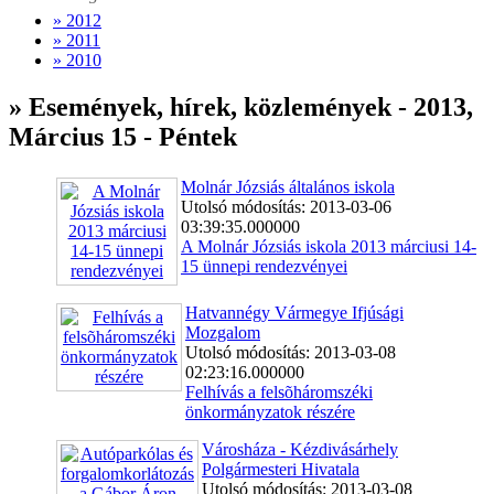
» 2012
» 2011
» 2010
» Események, hírek, közlemények - 2013,
Március 15 - Péntek
Molnár Józsiás általános iskola
Utolsó módosítás: 2013-03-06
03:39:35.000000
A Molnár Józsiás iskola 2013 márciusi 14-
15 ünnepi rendezvényei
Hatvannégy Vármegye Ifjúsági
Mozgalom
Utolsó módosítás: 2013-03-08
02:23:16.000000
Felhívás a felsõháromszéki
önkormányzatok részére
Városháza - Kézdivásárhely
Polgármesteri Hivatala
Utolsó módosítás: 2013-03-08