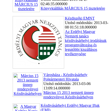
02:46:35.000000
Könyvkiállítás MÁRCIUS 15 tiszteletére
Kézdiszéki EMNT
Utolsó módosítás: 2013-03-
08 01:51:18.000000
Az Erdélyi Magyar
Nemzeti tanács
kézdivásárhelyi irodájának
programváltozása és
legutóbbi kiszállásos
tevékenysége
Városháza - Kézdivásárhely
Polgármesteri Hivatala
Utolsó módosítás: 2013-03-06
13:09:14.000000
Március 15 2013 nemzeti ünnep
rendezvényei Kézdivásárhelyen
Kézdivásárhelyi Erdélyi Magyar Ifjak
(EMI)