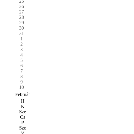
25
26
27
28
29
30
31
1
2
3
4
5
6
7
8
9
10
Február
H
K
Sze
Cs
P
Szo
V