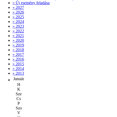
» Új esemény feladása
» 2027
» 2026
» 2025
» 2024
» 2023
» 2022
» 2021
» 2020
» 2019
» 2018
» 2017
» 2016
» 2015
» 2014
» 2013
Január
H
K
Sze
Cs
P
Szo
V