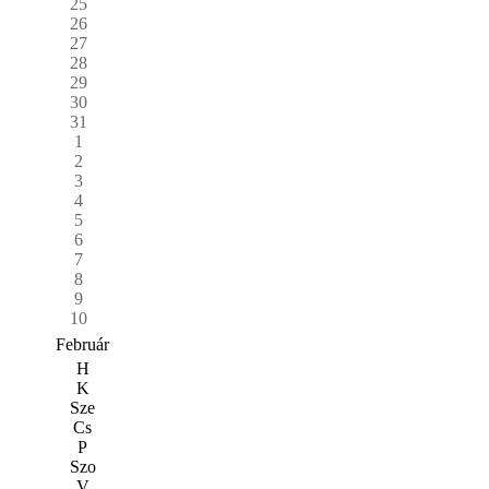
25
26
27
28
29
30
31
1
2
3
4
5
6
7
8
9
10
Február
H
K
Sze
Cs
P
Szo
V