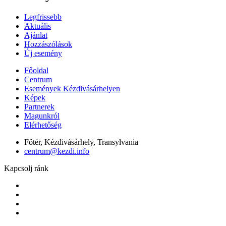
Legfrissebb
Aktuális
Ajánlat
Hozzászólások
Új esemény
Főoldal
Centrum
Események Kézdivásárhelyen
Képek
Partnerek
Magunkról
Elérhetőség
Főtér, Kézdivásárhely, Transylvania
centrum@kezdi.info
Kapcsolj ránk