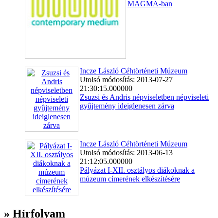
MAGMA-ban
Incze László Céhtörténeti Múzeum
Utolsó módosítás: 2013-07-27
21:30:15.000000
Zsuzsi és Andris népviseletben népviseleti
gyûjtemény ideiglenesen zárva
Incze László Céhtörténeti Múzeum
Utolsó módosítás: 2013-06-13
21:12:05.000000
Pályázat I-XII. osztályos diákoknak a
múzeum címerének elkészítésére
» Hírfolyam