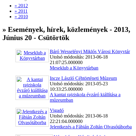
» 2012
» 2011
» 2010
» Események, hírek, közlemények - 2013,
Június 20 - Csütörtök
Báró Wesselényi Miklós Városi Könyvtár
Utolsó módosítás: 2013-06-18
21:07:25.000000
Meseklub a Könyvtárban
Incze László Céhtörténeti Múzeum
Utolsó módosítás: 2013-05-23
10:33:25.000000
A kantai rajziskola évzáró kiállítása a
múzeumban
Vigadó
Utolsó módosítás: 2013-06-18
22:21:04.000000
Jelentkezés a Fábián Zoltán Olvasótáborba