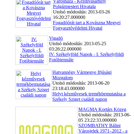
Városháza - Kézdivásárhely
Polgármesteri Hivatala
Utolsó módosítás: 2013-03-26
16:20:27.000000
Fogadóórát tart a Kovászna Megyei
Fogyasztóvédelmi Hivatal
Vigadó
Utolsó módosítás: 2013-05-25
03:26:22.000000
IV. Székelyföld Napok - I. Székelyföldi
Fotóbiennále
Hatvannégy Vármegye Ifjúsági
Mozgalom
Utolsó módosítás: 2013-06-20
23:18:43.000000
Helyi kézmûvesek termékbemutatása a
Székely Sziget családi napon
MAGMA Kortárs Közeg
Utolsó módosítás: 2013-06-
05 23:22:33.000000
SZOMBATHY Bálint
Városjelek 1971–2012 - a