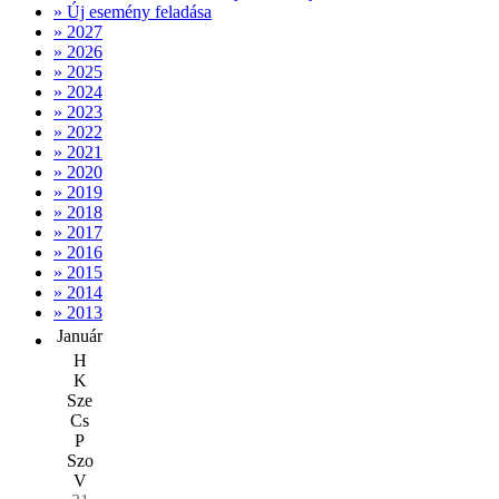
» Új esemény feladása
» 2027
» 2026
» 2025
» 2024
» 2023
» 2022
» 2021
» 2020
» 2019
» 2018
» 2017
» 2016
» 2015
» 2014
» 2013
Január
H
K
Sze
Cs
P
Szo
V