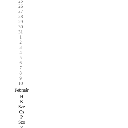
25
26
27
28
29
30
31
1
2
3
4
5
6
7
8
9
10
Február
H
K
Sze
Cs
P
Szo
V