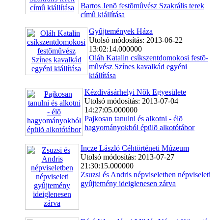
Bartos Jenõ festõmûvész Szakrális terek
címû kiállítása
Gyûjtemények Háza
Utolsó módosítás: 2013-06-22
13:02:14.000000
Oláh Katalin csíkszentdomokosi festõ­
mû­vész Színes kavalkád egyéni
kiállítása
Kézdivásárhelyi Nõk Egyesülete
Utolsó módosítás: 2013-07-04
14:27:05.000000
Pajkosan tanulni és alkotni - élõ
hagyományokból épülõ alkotótábor
Incze László Céhtörténeti Múzeum
Utolsó módosítás: 2013-07-27
21:30:15.000000
Zsuzsi és Andris népviseletben népviseleti
gyûjtemény ideiglenesen zárva