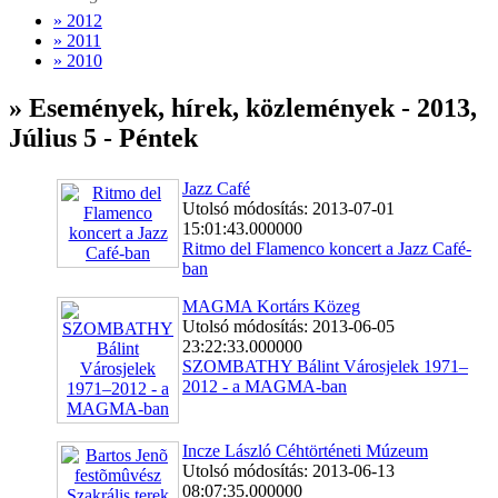
» 2012
» 2011
» 2010
» Események, hírek, közlemények - 2013,
Július 5 - Péntek
Jazz Café
Utolsó módosítás: 2013-07-01
15:01:43.000000
Ritmo del Flamenco koncert a Jazz Café-
ban
MAGMA Kortárs Közeg
Utolsó módosítás: 2013-06-05
23:22:33.000000
SZOMBATHY Bálint Városjelek 1971–
2012 - a MAGMA-ban
Incze László Céhtörténeti Múzeum
Utolsó módosítás: 2013-06-13
08:07:35.000000