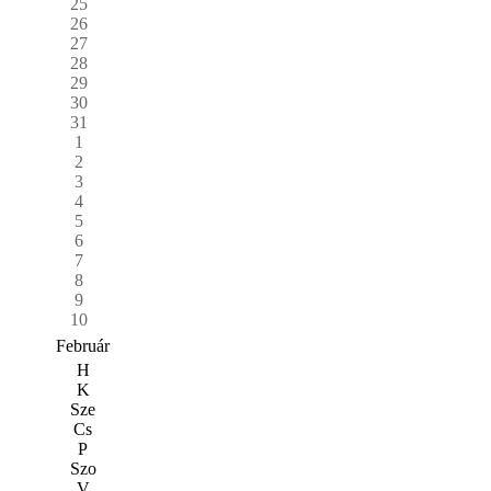
25
26
27
28
29
30
31
1
2
3
4
5
6
7
8
9
10
Február
H
K
Sze
Cs
P
Szo
V