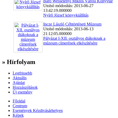
Báró Wesselényi Miklós Városi Könyvtár
Utolsó módosítás: 2013-06-27
13:42:19.000000
Nyírõ József könyvkiállítás
Incze László Céhtörténeti Múzeum
Utolsó módosítás: 2013-06-13
21:12:05.000000
Pályázat I-XII. osztályos diákoknak a
múzeum címerének elkészítésére
» Hírfolyam
Legfrissebb
Aktuális
Ajánlat
Hozzászólások
Új esemény
Főoldal
Centrum
Események Kézdivásárhelyen
Képek