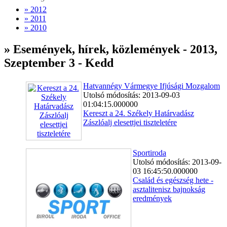
» 2012
» 2011
» 2010
» Események, hírek, közlemények - 2013,
Szeptember 3 - Kedd
Hatvannégy Vármegye Ifjúsági Mozgalom
Utolsó módosítás: 2013-09-03
01:04:15.000000
Kereszt a 24. Székely Határvadász
Zászlóalj elesettjei tiszteletére
Sportiroda
Utolsó módosítás: 2013-09-
03 16:45:50.000000
Család és egészség hete -
asztalitenisz b ajnokság
eredmények