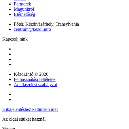
Partnerek
Magunkról
Elérhetőség
Főtér, Kézdivásárhely, Transylvania
centrum@kezdi.info
Kapcsolj ránk
Kézdi.Infó © 2026
Felhasználási feltételek
Adatkezelési szabályzat
Hibajelentéshez kattintson ide!
Az oldal sütiket használ.
Vettem