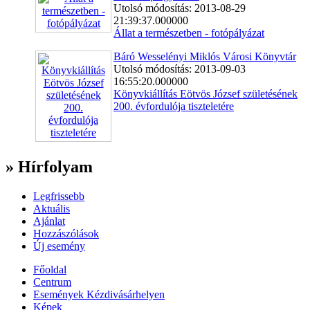
Utolsó módosítás: 2013-08-29
21:39:37.000000
Állat a természetben - fotópályázat
Báró Wesselényi Miklós Városi Könyvtár
Utolsó módosítás: 2013-09-03
16:55:20.000000
Könyvkiállítás Eötvös József születésének
200. évfordulója tiszteletére
» Hírfolyam
Legfrissebb
Aktuális
Ajánlat
Hozzászólások
Új esemény
Főoldal
Centrum
Események Kézdivásárhelyen
Képek