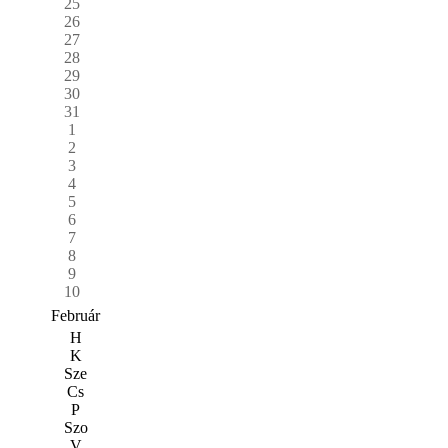
25
26
27
28
29
30
31
1
2
3
4
5
6
7
8
9
10
Február
H
K
Sze
Cs
P
Szo
V