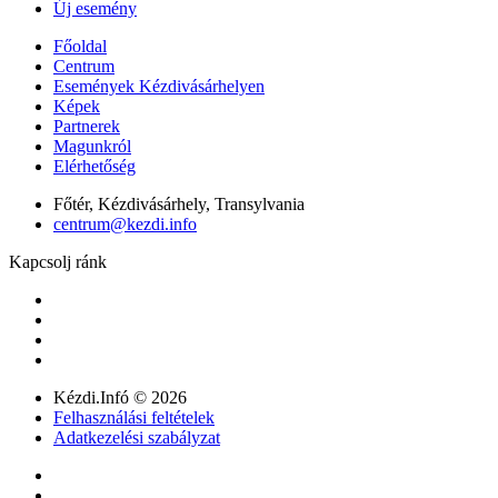
Új esemény
Főoldal
Centrum
Események Kézdivásárhelyen
Képek
Partnerek
Magunkról
Elérhetőség
Főtér, Kézdivásárhely, Transylvania
centrum@kezdi.info
Kapcsolj ránk
Kézdi.Infó © 2026
Felhasználási feltételek
Adatkezelési szabályzat