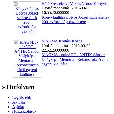
Báró Wesselényi Miklós Városi Könyvtár
Utolsó módosítás: 2013-09-03
16:55:20.000000
Könyvkiállítás Eötvös József születésének
200. évfordulója tiszteletére
MAGMA Kortárs Közeg
Utolsó módosítás: 2013-09-02
22:52:23.000000
MAGMA - pulzART - ANTIK Sándor
Világkép - Memória - Rekonstrukció címû
egyéni kiállítása
» Hírfolyam
Legfrissebb
Aktuális
Ajánlat
Hozzászólások