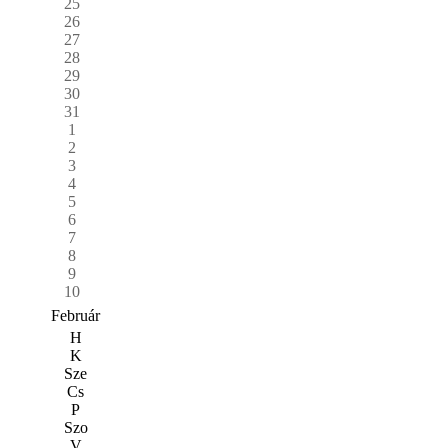
25
26
27
28
29
30
31
1
2
3
4
5
6
7
8
9
10
Február
H
K
Sze
Cs
P
Szo
V