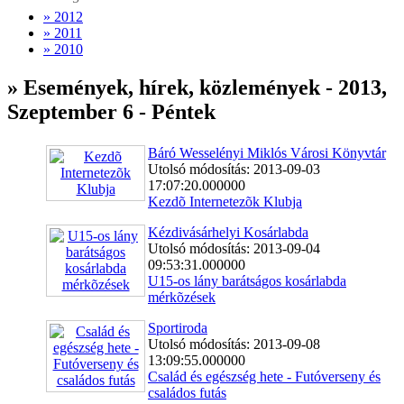
» 2012
» 2011
» 2010
» Események, hírek, közlemények - 2013,
Szeptember 6 - Péntek
Báró Wesselényi Miklós Városi Könyvtár
Utolsó módosítás: 2013-09-03
17:07:20.000000
Kezdõ Internetezõk Klubja
Kézdivásárhelyi Kosárlabda
Utolsó módosítás: 2013-09-04
09:53:31.000000
U15-os lány barátságos kosárlabda
mérkõzések
Sportiroda
Utolsó módosítás: 2013-09-08
13:09:55.000000
Család és egészség hete - Futóverseny és
családos futás