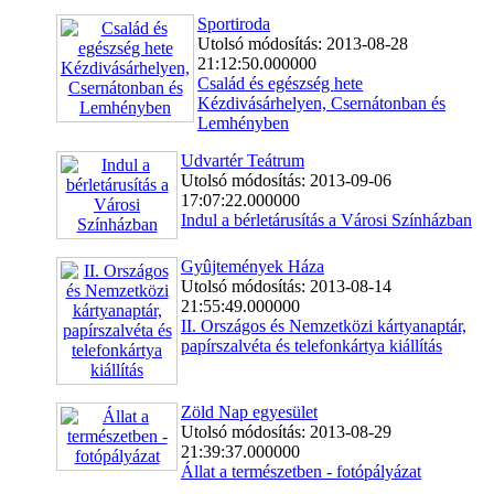
Sportiroda
Utolsó módosítás: 2013-08-28
21:12:50.000000
Család és egészség hete
Kézdivásárhelyen, Csernátonban és
Lemhényben
Udvartér Teátrum
Utolsó módosítás: 2013-09-06
17:07:22.000000
Indul a bérletárusítás a Városi Színházban
Gyûjtemények Háza
Utolsó módosítás: 2013-08-14
21:55:49.000000
II. Országos és Nemzetközi kártyanaptár,
papírszalvéta és telefonkártya kiállítás
Zöld Nap egyesület
Utolsó módosítás: 2013-08-29
21:39:37.000000
Állat a természetben - fotópályázat