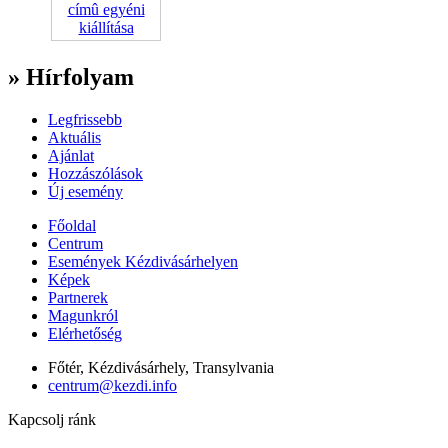
» Hírfolyam
Legfrissebb
Aktuális
Ajánlat
Hozzászólások
Új esemény
Főoldal
Centrum
Események Kézdivásárhelyen
Képek
Partnerek
Magunkról
Elérhetőség
Főtér, Kézdivásárhely, Transylvania
centrum@kezdi.info
Kapcsolj ránk