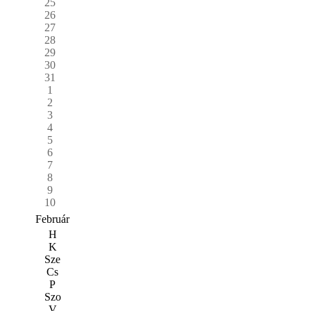
25
26
27
28
29
30
31
1
2
3
4
5
6
7
8
9
10
Február
H
K
Sze
Cs
P
Szo
V