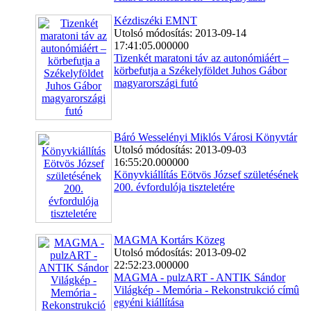
Kézdiszéki EMNT
Utolsó módosítás: 2013-09-14
17:41:05.000000
Tizenkét maratoni táv az autonómiáért –
körbefutja a Székelyföldet Juhos Gábor
magyarországi futó
Báró Wesselényi Miklós Városi Könyvtár
Utolsó módosítás: 2013-09-03
16:55:20.000000
Könyvkiállítás Eötvös József születésének
200. évfordulója tiszteletére
MAGMA Kortárs Közeg
Utolsó módosítás: 2013-09-02
22:52:23.000000
MAGMA - pulzART - ANTIK Sándor
Világkép - Memória - Rekonstrukció címû
egyéni kiállítása