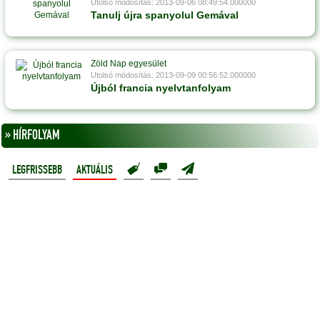
Utolsó módosítás: 2013-09-06 08:49:54.000000
Tanulj újra spanyolul Gemával
Zöld Nap egyesület
Utolsó módosítás: 2013-09-09 00:56:52.000000
Újból francia nyelvtanfolyam
» HÍRFOLYAM
LEGFRISSEBB
AKTUÁLIS