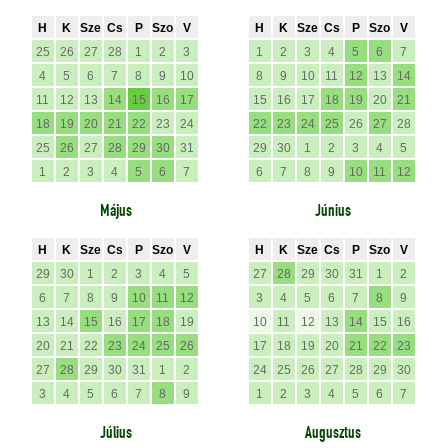
H
K
Sze
Cs
P
Szo
V
H
K
Sze
Cs
P
Szo
V
25
26
27
28
1
2
3
1
2
3
4
5
6
7
4
5
6
7
8
9
10
8
9
10
11
12
13
14
11
12
13
14
15
16
17
15
16
17
18
19
20
21
18
19
20
21
22
23
24
22
23
24
25
26
27
28
25
26
27
28
29
30
31
29
30
1
2
3
4
5
1
2
3
4
5
6
7
6
7
8
9
10
11
12
Május
Június
H
K
Sze
Cs
P
Szo
V
H
K
Sze
Cs
P
Szo
V
29
30
1
2
3
4
5
27
28
29
30
31
1
2
6
7
8
9
10
11
12
3
4
5
6
7
8
9
13
14
15
16
17
18
19
10
11
12
13
14
15
16
20
21
22
23
24
25
26
17
18
19
20
21
22
23
27
28
29
30
31
1
2
24
25
26
27
28
29
30
3
4
5
6
7
8
9
1
2
3
4
5
6
7
Július
Augusztus