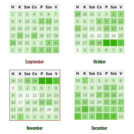
H
K
Sze
Cs
P
Szo
V
H
K
Sze
Cs
P
Szo
V
1
2
3
4
5
6
7
29
30
31
1
2
3
4
8
9
10
11
12
13
14
5
6
7
8
9
10
11
15
16
17
18
19
20
21
12
13
14
15
16
17
18
22
23
24
25
26
27
28
19
20
21
22
23
24
25
29
30
31
1
2
3
4
26
27
28
29
30
31
1
5
6
7
8
9
10
11
2
3
4
5
6
7
8
Szeptember
Október
H
K
Sze
Cs
P
Szo
V
H
K
Sze
Cs
P
Szo
V
30
1
2
3
4
5
6
26
27
28
29
30
31
1
7
8
9
10
11
12
13
2
3
4
5
6
7
8
14
15
16
17
18
19
20
9
10
11
12
13
14
15
21
22
23
24
25
26
27
16
17
18
19
20
21
22
28
29
30
31
1
2
3
23
24
25
26
27
28
29
4
5
6
7
8
9
10
30
1
2
3
4
5
6
November
December