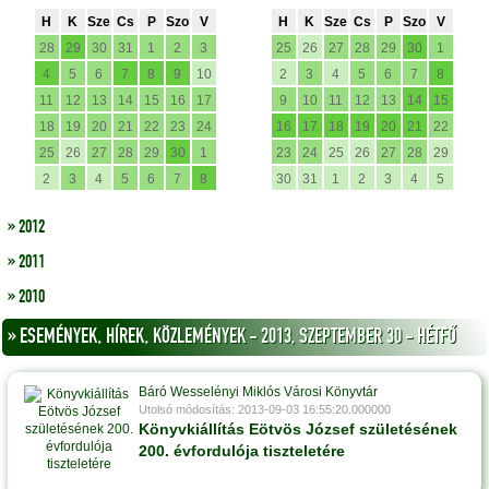
H
K
Sze
Cs
P
Szo
V
H
K
Sze
Cs
P
Szo
V
28
29
30
31
1
2
3
25
26
27
28
29
30
1
4
5
6
7
8
9
10
2
3
4
5
6
7
8
11
12
13
14
15
16
17
9
10
11
12
13
14
15
18
19
20
21
22
23
24
16
17
18
19
20
21
22
25
26
27
28
29
30
1
23
24
25
26
27
28
29
2
3
4
5
6
7
8
30
31
1
2
3
4
5
» 2012
» 2011
» 2010
» ESEMÉNYEK, HÍREK, KÖZLEMÉNYEK - 2013, SZEPTEMBER 30 - HÉTFŐ
Báró Wesselényi Miklós Városi Könyvtár
Utolsó módosítás: 2013-09-03 16:55:20.000000
Könyvkiállítás Eötvös József születésének
200. évfordulója tiszteletére