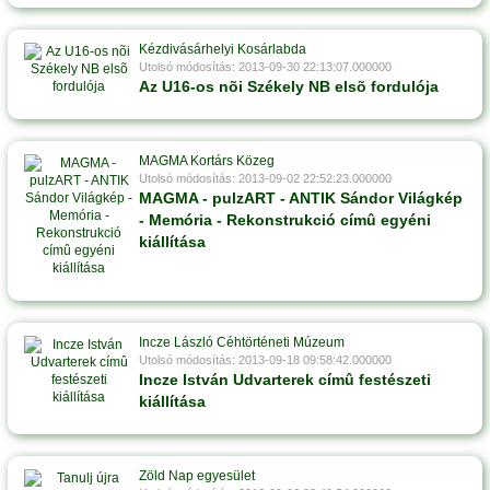
Kézdivásárhelyi Kosárlabda
Utolsó módosítás: 2013-09-30 22:13:07.000000
Az U16-os nõi Székely NB elsõ fordulója
MAGMA Kortárs Közeg
Utolsó módosítás: 2013-09-02 22:52:23.000000
MAGMA - pulzART - ANTIK Sándor Világkép
- Memória - Rekonstrukció címû egyéni
kiállítása
Incze László Céhtörténeti Múzeum
Utolsó módosítás: 2013-09-18 09:58:42.000000
Incze István Udvarterek címû festészeti
kiállítása
Zöld Nap egyesület