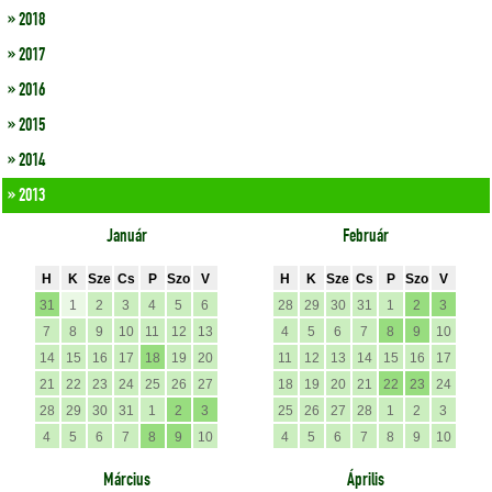
» 2018
» 2017
» 2016
» 2015
» 2014
» 2013
Január
Február
H
K
Sze
Cs
P
Szo
V
H
K
Sze
Cs
P
Szo
V
31
1
2
3
4
5
6
28
29
30
31
1
2
3
7
8
9
10
11
12
13
4
5
6
7
8
9
10
14
15
16
17
18
19
20
11
12
13
14
15
16
17
21
22
23
24
25
26
27
18
19
20
21
22
23
24
28
29
30
31
1
2
3
25
26
27
28
1
2
3
4
5
6
7
8
9
10
4
5
6
7
8
9
10
Március
Április