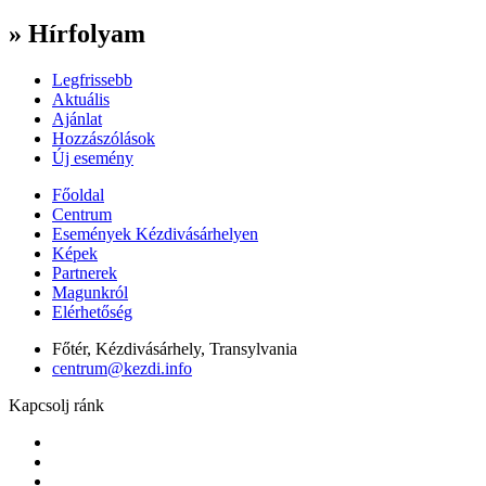
» Hírfolyam
Legfrissebb
Aktuális
Ajánlat
Hozzászólások
Új esemény
Főoldal
Centrum
Események Kézdivásárhelyen
Képek
Partnerek
Magunkról
Elérhetőség
Főtér, Kézdivásárhely, Transylvania
centrum@kezdi.info
Kapcsolj ránk