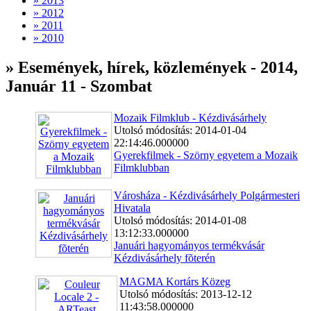
» 2013
» 2012
» 2011
» 2010
» Események, hírek, közlemények - 2014,
Január 11 - Szombat
Mozaik Filmklub - Kézdivásárhely
Utolsó módosítás: 2014-01-04
22:14:46.000000
Gyerekfilmek - Szörny egyetem a Mozaik
Filmklubban
Városháza - Kézdivásárhely Polgármesteri
Hivatala
Utolsó módosítás: 2014-01-08
13:12:33.000000
Januári hagyományos termékvásár
Kézdivásárhely fõterén
MAGMA Kortárs Közeg
Utolsó módosítás: 2013-12-12
11:43:58.000000