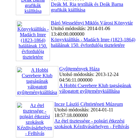
Deák M. Ria textíliák és Deák Barna
grafikák kiállítása
Báró Wesselényi Miklós Városi Könyvtár
Utolsó módosítás: 2014-01-06
13:40:00.000000
Könyvkiállítás - Madách Imre (1823-1864)
halálának 150. évfordulója tiszteletére
Gyûjtemények Háza
Utolsó módosítás: 2013-12-24
04:56:11.000000
A Hobbi Cserebere Klub tagságának
válogatott gyûjteménykiállítása
Incze László Céhtörténeti Múzeum
Utolsó módosítás: 2014-01-11
18:57:18.000000
Az étel tisztessége - polgári étkezési
szokások Kézdivásárhelyen - Felhívás