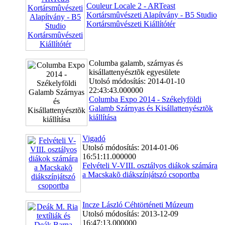
Couleur Locale 2 - ARTeast
Kortársmûvészeti Alapítvány - B5 Studio
Kortársmûvészeti Kiállítótér
Columba galamb, szárnyas és
kisállattenyésztõk egyesülete
Utolsó módosítás: 2014-01-10
22:43:43.000000
Columba Expo 2014 - Székelyföldi
Galamb Szárnyas és Kisállattenyésztõk
kiállítása
Vigadó
Utolsó módosítás: 2014-01-06
16:51:11.000000
Felvételi V-VIII. osztályos diákok számára
a Macskakõ diákszínjátszó csoportba
Incze László Céhtörténeti Múzeum
Utolsó módosítás: 2013-12-09
16:47:13.000000