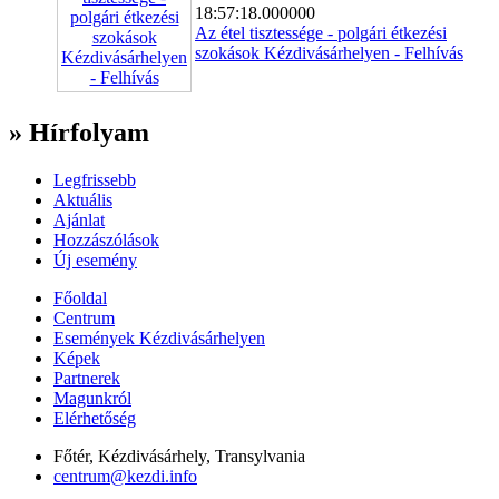
18:57:18.000000
Az étel tisztessége - polgári étkezési
szokások Kézdivásárhelyen - Felhívás
» Hírfolyam
Legfrissebb
Aktuális
Ajánlat
Hozzászólások
Új esemény
Főoldal
Centrum
Események Kézdivásárhelyen
Képek
Partnerek
Magunkról
Elérhetőség
Főtér, Kézdivásárhely, Transylvania
centrum@kezdi.info