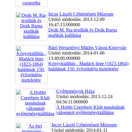
Incze László Céhtörténeti Múzeum
Utolsó módosítás: 2013-12-09
16:47:13.000000
Deák M. Ria textíliák és Deák Barna
grafikák kiállítása
Báró Wesselényi Miklós Városi Könyvtár
Utolsó módosítás: 2014-01-06
13:40:00.000000
Könyvkiállítás - Madách Imre (1823-1864)
halálának 150. évfordulója tiszteletére
Gyûjtemények Háza
Utolsó módosítás: 2013-12-24
04:56:11.000000
A Hobbi Cserebere Klub tagságának
válogatott gyûjteménykiállítása
Incze László Céhtörténeti Múzeum
Utolsó módosítás: 2014-01-11