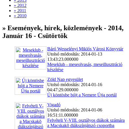
» 2013
» 2012
» 2011
» 2010
» Események, hírek, közlemények - 2014,
Január 16 - Csütörtök
Báró Wesselényi Miklós Városi Könyvtár
Utolsó módosítás: 2014-01-13
13:43:23.000000
Meseklub - meseolvasás, meseillusztráció
készítése
Zöld Nap egyesület
Utolsó módosítás: 2014-01-16
04:47:29.000000
Új köntösbe bújt a Nemere Útja portál
Vigadó
Utolsó módosítás: 2014-01-06
16:51:11.000000
Felvételi V-VIII. osztályos diákok számára
a Macskakõ diákszínjátszó csoportba