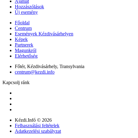
Ajánlat
Hozzászólások
Új esemény
Főoldal
Centrum
Események Kézdivásárhelyen
Képek
Partnerek
Magunkról
Elérhetőség
Főtér, Kézdivásárhely, Transylvania
centrum@kezdi.info
Kapcsolj ránk
Kézdi.Infó © 2026
Felhasználási feltételek
Adatkezelési szabályzat