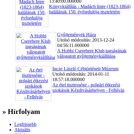
13:40:00.000000
Könyvkiállítás - Madách Imre (1823-1864)
halálának 150. évfordulója tiszteletére
Gyûjtemények Háza
Utolsó módosítás: 2013-12-24
04:56:11.000000
A Hobbi Cserebere Klub tagságának
válogatott gyûjteménykiállítása
Incze László Céhtörténeti Múzeum
Utolsó módosítás: 2014-01-11
18:57:18.000000
Az étel tisztessége - polgári étkezési
szokások Kézdivásárhelyen - Felhívás
» Hírfolyam
Legfrissebb
Aktuális