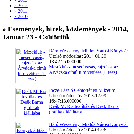
» 2013
» 2012
» 2011
» 2010
» Események, hírek, közlemények - 2014,
Január 23 - Csütörtök
Báró Wesselényi Miklós Városi Könyvtár
Utolsó módosítás: 2014-01-20
13:42:55.000000
Meseklub - meseolvasás, rajzolás, az
Árvácska címû film vetítése (I. rész)
Incze László Céhtörténeti Múzeum
Utolsó módosítás: 2013-12-09
16:47:13.000000
Deák M. Ria textíliák és Deák Barna
grafikák kiállítása
Báró Wesselényi Miklós Városi Könyvtár
Utolsó módosítás: 2014-01-06