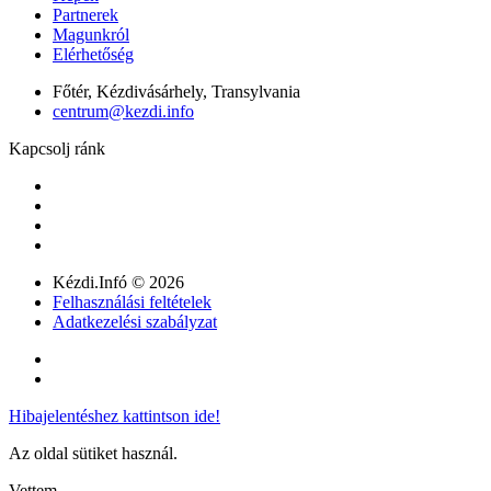
Partnerek
Magunkról
Elérhetőség
Főtér, Kézdivásárhely, Transylvania
centrum@kezdi.info
Kapcsolj ránk
Kézdi.Infó © 2026
Felhasználási feltételek
Adatkezelési szabályzat
Hibajelentéshez kattintson ide!
Az oldal sütiket használ.
Vettem