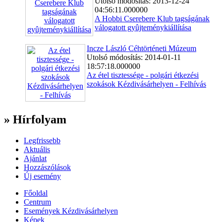
Utolsó módosítás: 2013-12-24
04:56:11.000000
A Hobbi Cserebere Klub tagságának
válogatott gyûjteménykiállítása
Incze László Céhtörténeti Múzeum
Utolsó módosítás: 2014-01-11
18:57:18.000000
Az étel tisztessége - polgári étkezési
szokások Kézdivásárhelyen - Felhívás
» Hírfolyam
Legfrissebb
Aktuális
Ajánlat
Hozzászólások
Új esemény
Főoldal
Centrum
Események Kézdivásárhelyen
Képek