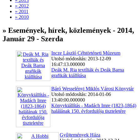
» 2013
» 2012
» 2011
» 2010
» Események, hírek, közlemények - 2014,
Január 29 - Szerda
Incze László Céhtörténeti Múzeum
Utolsó módosítás: 2013-12-09
16:47:13.000000
Deák M. Ria textíliák és Deák Barna
grafikák kiállítása
Báró Wesselényi Miklós Városi Könyvtár
Utolsó módosítás: 2014-01-06
13:40:00.000000
Könyvkiállítás - Madách Imre (1823-1864)
halálának 150. évfordulója tiszteletére
Gyûjtemények Háza