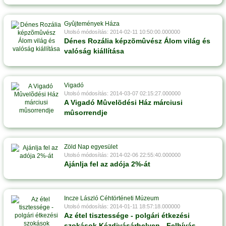
Gyûjtemények Háza
Utolsó módosítás: 2014-02-11 10:50:00.000000
Dénes Rozália képzõmûvész Álom világ és
valóság kiállítása
Vigadó
Utolsó módosítás: 2014-03-07 02:15:27.000000
A Vigadó Mûvelõdési Ház márciusi
mûsorrendje
Zöld Nap egyesület
Utolsó módosítás: 2014-02-06 22:55:40.000000
Ajánlja fel az adója 2%-át
Incze László Céhtörténeti Múzeum
Utolsó módosítás: 2014-01-11 18:57:18.000000
Az étel tisztessége - polgári étkezési
szokások Kézdivásárhelyen - Felhívás