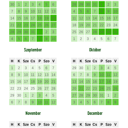
30
1
2
3
4
5
6
28
29
30
31
1
2
3
7
8
9
10
11
12
13
4
5
6
7
8
9
10
14
15
16
17
18
19
20
11
12
13
14
15
16
17
21
22
23
24
25
26
27
18
19
20
21
22
23
24
28
29
30
31
1
2
3
25
26
27
28
29
30
31
4
5
6
7
8
9
10
1
2
3
4
5
6
7
Szeptember
Október
H
K
Sze
Cs
P
Szo
V
H
K
Sze
Cs
P
Szo
V
1
2
3
4
5
6
7
29
30
1
2
3
4
5
8
9
10
11
12
13
14
6
7
8
9
10
11
12
15
16
17
18
19
20
21
13
14
15
16
17
18
19
22
23
24
25
26
27
28
20
21
22
23
24
25
26
29
30
1
2
3
4
5
27
28
29
30
31
1
2
6
7
8
9
10
11
12
3
4
5
6
7
8
9
November
December
H
K
Sze
Cs
P
Szo
V
H
K
Sze
Cs
P
Szo
V