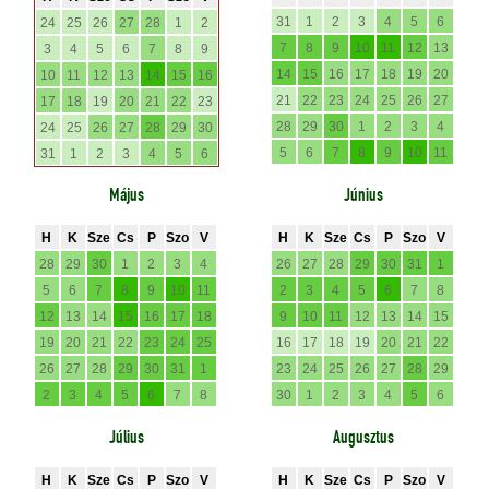
31
1
2
3
4
5
6
24
25
26
27
28
1
2
7
8
9
10
11
12
13
3
4
5
6
7
8
9
14
15
16
17
18
19
20
10
11
12
13
14
15
16
21
22
23
24
25
26
27
17
18
19
20
21
22
23
28
29
30
1
2
3
4
24
25
26
27
28
29
30
5
6
7
8
9
10
11
31
1
2
3
4
5
6
Május
Június
H
K
Sze
Cs
P
Szo
V
H
K
Sze
Cs
P
Szo
V
28
29
30
1
2
3
4
26
27
28
29
30
31
1
5
6
7
8
9
10
11
2
3
4
5
6
7
8
12
13
14
15
16
17
18
9
10
11
12
13
14
15
19
20
21
22
23
24
25
16
17
18
19
20
21
22
26
27
28
29
30
31
1
23
24
25
26
27
28
29
2
3
4
5
6
7
8
30
1
2
3
4
5
6
Július
Augusztus
H
K
Sze
Cs
P
Szo
V
H
K
Sze
Cs
P
Szo
V