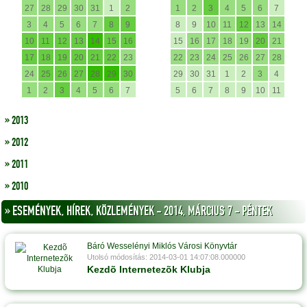
27
28
29
30
31
1
2
1
2
3
4
5
6
7
3
4
5
6
7
8
9
8
9
10
11
12
13
14
10
11
12
13
14
15
16
15
16
17
18
19
20
21
17
18
19
20
21
22
23
22
23
24
25
26
27
28
24
25
26
27
28
29
30
29
30
31
1
2
3
4
1
2
3
4
5
6
7
5
6
7
8
9
10
11
» 2013
» 2012
» 2011
» 2010
» ESEMÉNYEK, HÍREK, KÖZLEMÉNYEK - 2014, MÁRCIUS 7 - PÉNTEK
Báró Wesselényi Miklós Városi Könyvtár
Utolsó módosítás: 2014-03-01 14:07:08.000000
Kezdõ Internetezõk Klubja