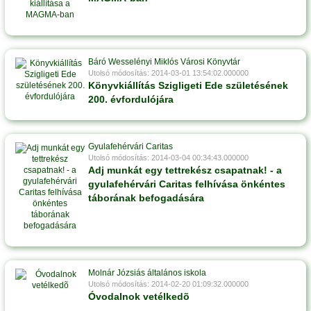
Báró Wesselényi Miklós Városi Könyvtár
Utolsó módosítás: 2014-03-01 13:54:02.000000
Könyvkiállítás Szigligeti Ede születésének
200. évfordulójára
Gyulafehérvári Caritas
Utolsó módosítás: 2014-03-04 00:34:43.000000
Adj munkát egy tettrekész csapatnak! - a
gyulafehérvári Caritas felhívása önkéntes
táborának befogadására
Molnár Józsiás általános iskola
Utolsó módosítás: 2014-02-20 01:09:32.000000
Óvodalnok vetélkedõ