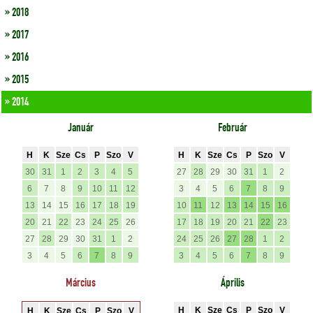
» 2018
» 2017
» 2016
» 2015
» 2014
Január
Február
H
K
Sze
Cs
P
Szo
V
H
K
Sze
Cs
P
Szo
V
30
31
1
2
3
4
5
27
28
29
30
31
1
2
6
7
8
9
10
11
12
3
4
5
6
7
8
9
13
14
15
16
17
18
19
10
11
12
13
14
15
16
20
21
22
23
24
25
26
17
18
19
20
21
22
23
27
28
29
30
31
1
2
24
25
26
27
28
1
2
3
4
5
6
7
8
9
3
4
5
6
7
8
9
Március
Április
H
K
Sze
Cs
P
Szo
V
H
K
Sze
Cs
P
Szo
V