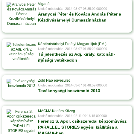
Vigadó
Utolsó módosítás: 2014-03-07 08:35:02.000000
Aranyosi Péter és Kovács András Péter a
Kézdivásárhelyi Dumaszínházban
Kézdivásárhelyi Erdélyi Magyar Ifjak (EMI)
Utolsó módosítás: 2014-03-07 01:55:22.000000
Túljelentkezés az Adj, király, katonát!-
ifjúsági vetélkedõn
Zöld Nap egyesület
Utolsó módosítás: 2014-03-07 01:48:59.000000
Tevékenységi beszámoló 2013
MAGMA Kortárs Közeg
Utolsó módosítás: 2014-02-11 00:16:15.000000
Ferencz S. Apor, csíkszeredai képzõmûvész
PARALLEL STORIES egyéni kiállítása a
MAGMA-ban