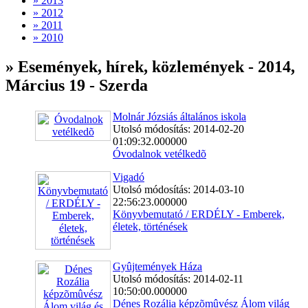
» 2013
» 2012
» 2011
» 2010
» Események, hírek, közlemények - 2014,
Március 19 - Szerda
Molnár Józsiás általános iskola
Utolsó módosítás: 2014-02-20
01:09:32.000000
Óvodalnok vetélkedõ
Vigadó
Utolsó módosítás: 2014-03-10
22:56:23.000000
Könyvbemutató / ERDÉLY - Emberek,
életek, történések
Gyûjtemények Háza
Utolsó módosítás: 2014-02-11
10:50:00.000000
Dénes Rozália képzõmûvész Álom világ