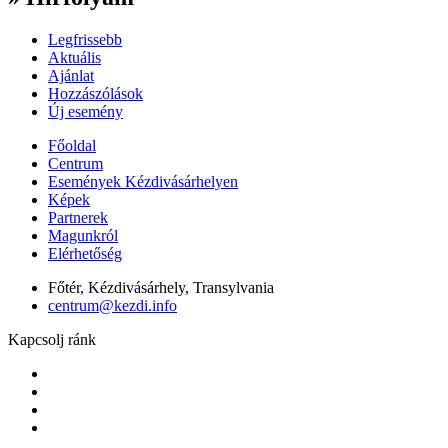
Legfrissebb
Aktuális
Ajánlat
Hozzászólások
Új esemény
Főoldal
Centrum
Események Kézdivásárhelyen
Képek
Partnerek
Magunkról
Elérhetőség
Főtér, Kézdivásárhely, Transylvania
centrum@kezdi.info
Kapcsolj ránk