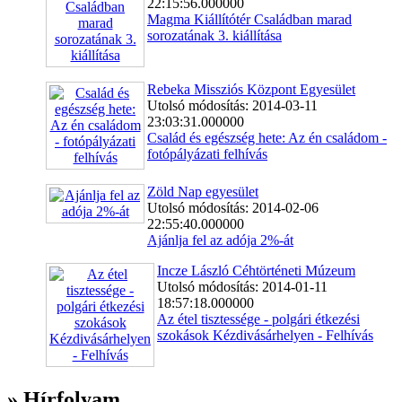
22:15:56.000000
Magma Kiállítótér Családban marad
sorozatának 3. kiállítása
Rebeka Missziós Központ Egyesület
Utolsó módosítás: 2014-03-11
23:03:31.000000
Család és egészség hete: Az én családom -
fotópályázati felhívás
Zöld Nap egyesület
Utolsó módosítás: 2014-02-06
22:55:40.000000
Ajánlja fel az adója 2%-át
Incze László Céhtörténeti Múzeum
Utolsó módosítás: 2014-01-11
18:57:18.000000
Az étel tisztessége - polgári étkezési
szokások Kézdivásárhelyen - Felhívás
» Hírfolyam