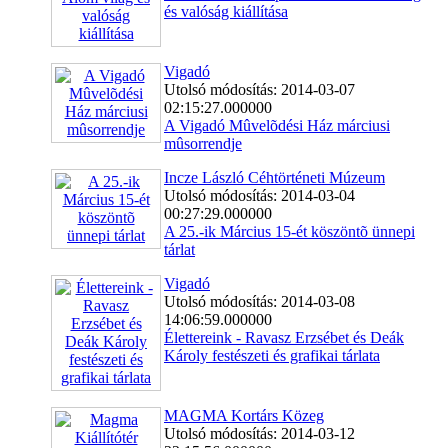
és valóság kiállítása
Vigadó
Utolsó módosítás: 2014-03-07
02:15:27.000000
A Vigadó Mûvelõdési Ház márciusi
mûsorrendje
Incze László Céhtörténeti Múzeum
Utolsó módosítás: 2014-03-04
00:27:29.000000
A 25.-ik Március 15-ét köszöntõ ünnepi
tárlat
Vigadó
Utolsó módosítás: 2014-03-08
14:06:59.000000
Élettereink - Ravasz Erzsébet és Deák
Károly festészeti és grafikai tárlata
MAGMA Kortárs Közeg
Utolsó módosítás: 2014-03-12