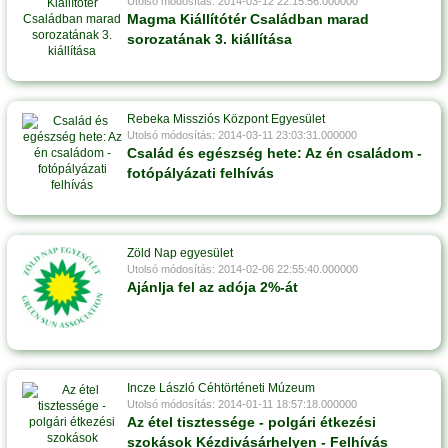
Utolsó módosítás: 2014-03-12 22:15:56.000000
Magma Kiállítótér Családban marad
sorozatának 3. kiállítása
Rebeka Missziós Központ Egyesület
Utolsó módosítás: 2014-03-11 23:03:31.000000
Család és egészség hete: Az én családom -
fotópályázati felhívás
Zöld Nap egyesület
Utolsó módosítás: 2014-02-06 22:55:40.000000
Ajánlja fel az adója 2%-át
Incze László Céhtörténeti Múzeum
Utolsó módosítás: 2014-01-11 18:57:18.000000
Az étel tisztessége - polgári étkezési
szokások Kézdivásárhelyen - Felhívás