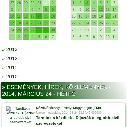
27
28
29
30
31
1
2
1
2
3
4
5
6
7
3
4
5
6
7
8
9
8
9
10
11
12
13
14
10
11
12
13
14
15
16
15
16
17
18
19
20
21
17
18
19
20
21
22
23
22
23
24
25
26
27
28
24
25
26
27
28
29
30
29
30
31
1
2
3
4
1
2
3
4
5
6
7
5
6
7
8
9
10
11
» 2013
» 2012
» 2011
» 2010
» ESEMÉNYEK, HÍREK, KÖZLEMÉNYEK -
2014, MÁRCIUS 24 - HÉTFŐ
Kézdivásárhelyi Erdélyi Magyar Ifjak (EMI)
Utolsó módosítás: 2014-03-24 23:34:42.000000
Taroltak a kézdiiek - Díjazták a legjobb civil
szervezeteket