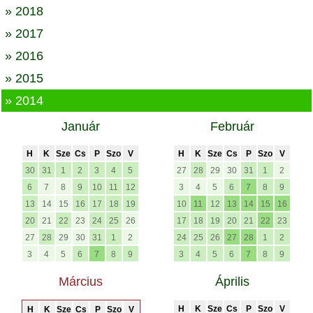
» 2018
» 2017
» 2016
» 2015
» 2014
Január
Február
H
K
Sze
Cs
P
Szo
V
H
K
Sze
Cs
P
Szo
V
30
31
1
2
3
4
5
27
28
29
30
31
1
2
6
7
8
9
10
11
12
3
4
5
6
7
8
9
13
14
15
16
17
18
19
10
11
12
13
14
15
16
20
21
22
23
24
25
26
17
18
19
20
21
22
23
27
28
29
30
31
1
2
24
25
26
27
28
1
2
3
4
5
6
7
8
9
3
4
5
6
7
8
9
Március
Április
H
K
Sze
Cs
P
Szo
V
H
K
Sze
Cs
P
Szo
V