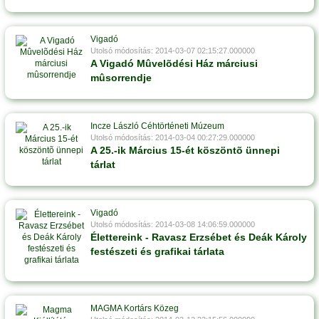
Vigadó
Utolsó módosítás: 2014-03-07 02:15:27.000000
A Vigadó Mûvelõdési Ház márciusi
mûsorrendje
Incze László Céhtörténeti Múzeum
Utolsó módosítás: 2014-03-04 00:27:29.000000
A 25.-ik Március 15-ét köszöntõ ünnepi
tárlat
Vigadó
Utolsó módosítás: 2014-03-08 14:06:59.000000
Élettereink - Ravasz Erzsébet és Deák Károly
festészeti és grafikai tárlata
MAGMA Kortárs Közeg