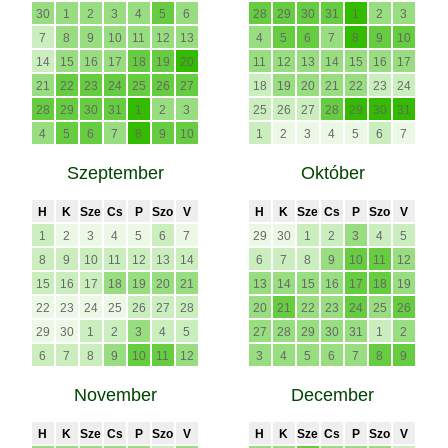
30
1
2
3
4
5
6
28
29
30
31
1
2
3
7
8
9
10
11
12
13
4
5
6
7
8
9
10
14
15
16
17
18
19
20
11
12
13
14
15
16
17
21
22
23
24
25
26
27
18
19
20
21
22
23
24
28
29
30
31
1
2
3
25
26
27
28
29
30
31
4
5
6
7
8
9
10
1
2
3
4
5
6
7
Szeptember
Október
H
K
Sze
Cs
P
Szo
V
H
K
Sze
Cs
P
Szo
V
1
2
3
4
5
6
7
29
30
1
2
3
4
5
8
9
10
11
12
13
14
6
7
8
9
10
11
12
15
16
17
18
19
20
21
13
14
15
16
17
18
19
22
23
24
25
26
27
28
20
21
22
23
24
25
26
29
30
1
2
3
4
5
27
28
29
30
31
1
2
6
7
8
9
10
11
12
3
4
5
6
7
8
9
November
December
H
K
Sze
Cs
P
Szo
V
H
K
Sze
Cs
P
Szo
V