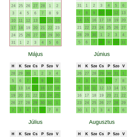
31
1
2
3
4
5
6
24
25
26
27
28
1
2
7
8
9
10
11
12
13
3
4
5
6
7
8
9
14
15
16
17
18
19
20
10
11
12
13
14
15
16
21
22
23
24
25
26
27
17
18
19
20
21
22
23
28
29
30
1
2
3
4
24
25
26
27
28
29
30
5
6
7
8
9
10
11
31
1
2
3
4
5
6
Május
Június
H
K
Sze
Cs
P
Szo
V
H
K
Sze
Cs
P
Szo
V
28
29
30
1
2
3
4
26
27
28
29
30
31
1
5
6
7
8
9
10
11
2
3
4
5
6
7
8
12
13
14
15
16
17
18
9
10
11
12
13
14
15
19
20
21
22
23
24
25
16
17
18
19
20
21
22
26
27
28
29
30
31
1
23
24
25
26
27
28
29
2
3
4
5
6
7
8
30
1
2
3
4
5
6
Július
Augusztus
H
K
Sze
Cs
P
Szo
V
H
K
Sze
Cs
P
Szo
V