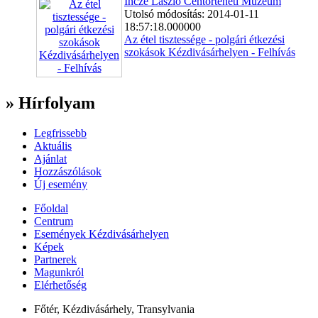
Incze László Céhtörténeti Múzeum
Utolsó módosítás: 2014-01-11
18:57:18.000000
Az étel tisztessége - polgári étkezési
szokások Kézdivásárhelyen - Felhívás
» Hírfolyam
Legfrissebb
Aktuális
Ajánlat
Hozzászólások
Új esemény
Főoldal
Centrum
Események Kézdivásárhelyen
Képek
Partnerek
Magunkról
Elérhetőség
Főtér, Kézdivásárhely, Transylvania