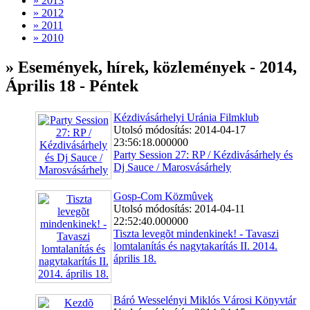
» 2013
» 2012
» 2011
» 2010
» Események, hírek, közlemények - 2014,
Április 18 - Péntek
Kézdivásárhelyi Uránia Filmklub
Utolsó módosítás: 2014-04-17
23:56:18.000000
Party Session 27: RP / Kézdivásárhely és
Dj Sauce / Marosvásárhely
Gosp-Com Közmûvek
Utolsó módosítás: 2014-04-11
22:52:40.000000
Tiszta levegõt mindenkinek! - Tavaszi
lomtalanítás és nagytakarítás II. 2014.
április 18.
Báró Wesselényi Miklós Városi Könyvtár