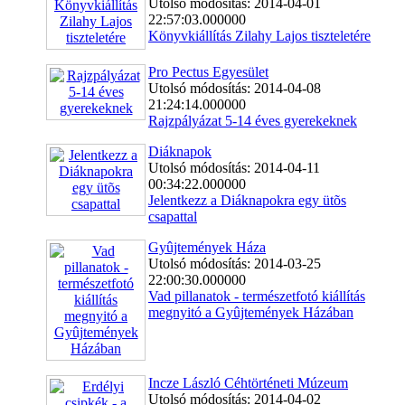
Utolsó módosítás: 2014-04-01
22:57:03.000000
Könyvkiállítás Zilahy Lajos tiszteletére
Pro Pectus Egyesület
Utolsó módosítás: 2014-04-08
21:24:14.000000
Rajzpályázat 5-14 éves gyerekeknek
Diáknapok
Utolsó módosítás: 2014-04-11
00:34:22.000000
Jelentkezz a Diáknapokra egy ütõs
csapattal
Gyûjtemények Háza
Utolsó módosítás: 2014-03-25
22:00:30.000000
Vad pillanatok - természetfotó kiállítás
megnyitó a Gyûjtemények Házában
Incze László Céhtörténeti Múzeum
Utolsó módosítás: 2014-04-02