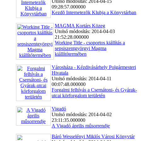
Utolsó módosítás: 2014-04-15
09:28:57.000000
Kezdõ Internetezõk Klubja a Könyvtárban
MAGMA Kortárs Közeg
Utolsó módosítás: 2014-04-03
21:52:28.000000
Working Title - csoportos kiállítás a
sepsiszentgyörgyi Magma
kiállítótermében
Városháza - Kézdivásárhely Polgármesteri
Hivatala
Utolsó módosítás: 2014-04-11
00:07:48.000000
Forgalmi felhívás a Csernátoni- és Gyárak-
utcai körforgalom területén
Vigadó
Utolsó módosítás: 2014-04-02
23:11:35.000000
A Vigadó április mûsorrendje
Báró Wesselényi Miklós Városi Könyvtár