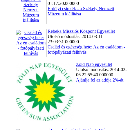
01:17:20.000000
Erdélyi csipkék - a Székely Nemzeti
Múzeum kiállítása
Rebeka Missziós Központ Egyesület
Utolsó módosítás: 2014-03-11
23:03:31.000000
Család és egészség hete: Az én családom -
fotópályázati felhívás
Zöld Nap egyesület
Utolsó módosítás: 2014-02-
06 22:55:40.000000
Ajánlja fel az adója 2%-át