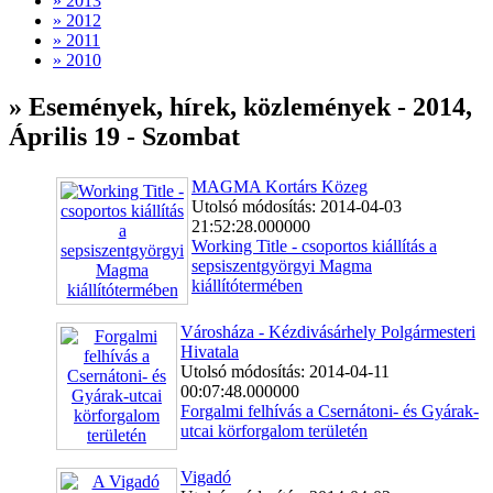
» 2013
» 2012
» 2011
» 2010
» Események, hírek, közlemények - 2014,
Április 19 - Szombat
MAGMA Kortárs Közeg
Utolsó módosítás: 2014-04-03
21:52:28.000000
Working Title - csoportos kiállítás a
sepsiszentgyörgyi Magma
kiállítótermében
Városháza - Kézdivásárhely Polgármesteri
Hivatala
Utolsó módosítás: 2014-04-11
00:07:48.000000
Forgalmi felhívás a Csernátoni- és Gyárak-
utcai körforgalom területén
Vigadó