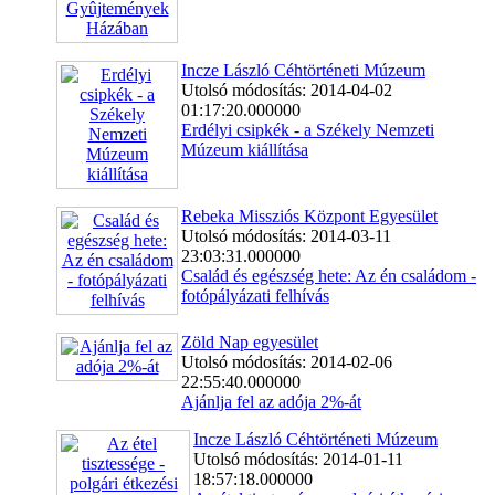
Incze László Céhtörténeti Múzeum
Utolsó módosítás: 2014-04-02
01:17:20.000000
Erdélyi csipkék - a Székely Nemzeti
Múzeum kiállítása
Rebeka Missziós Központ Egyesület
Utolsó módosítás: 2014-03-11
23:03:31.000000
Család és egészség hete: Az én családom -
fotópályázati felhívás
Zöld Nap egyesület
Utolsó módosítás: 2014-02-06
22:55:40.000000
Ajánlja fel az adója 2%-át
Incze László Céhtörténeti Múzeum
Utolsó módosítás: 2014-01-11
18:57:18.000000