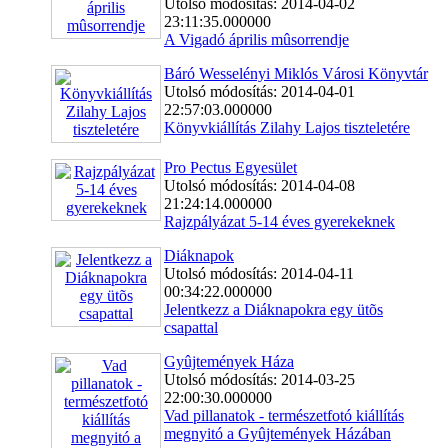
Utolsó módosítás: 2014-04-02
23:11:35.000000
A Vigadó április mûsorrendje
Báró Wesselényi Miklós Városi Könyvtár
Utolsó módosítás: 2014-04-01
22:57:03.000000
Könyvkiállítás Zilahy Lajos tiszteletére
Pro Pectus Egyesület
Utolsó módosítás: 2014-04-08
21:24:14.000000
Rajzpályázat 5-14 éves gyerekeknek
Diáknapok
Utolsó módosítás: 2014-04-11
00:34:22.000000
Jelentkezz a Diáknapokra egy ütõs
csapattal
Gyûjtemények Háza
Utolsó módosítás: 2014-03-25
22:00:30.000000
Vad pillanatok - természetfotó kiállítás
megnyitó a Gyûjtemények Házában