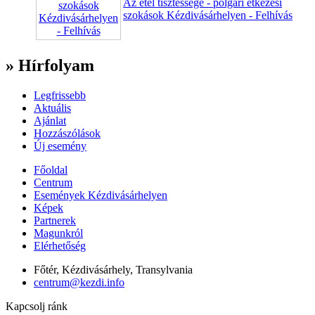
Az étel tisztessége - polgári étkezési
szokások Kézdivásárhelyen - Felhívás
» Hírfolyam
Legfrissebb
Aktuális
Ajánlat
Hozzászólások
Új esemény
Főoldal
Centrum
Események Kézdivásárhelyen
Képek
Partnerek
Magunkról
Elérhetőség
Főtér, Kézdivásárhely, Transylvania
centrum@kezdi.info
Kapcsolj ránk