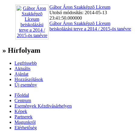
Gábor Áron Szakképzõ Líceum
Utolsó módosítás: 2014-05-13
23:41:50.000000
Gábor Áron Szakképzõ Líceum
beiskolázási terve a 2014 / 2015-ös tanévre
» Hírfolyam
Legfrissebb
Aktuális
Ajánlat
Hozzászólások
Új esemény
Főoldal
Centrum
Események Kézdivásárhelyen
Képek
Partnerek
Magunkról
Elérhetőség