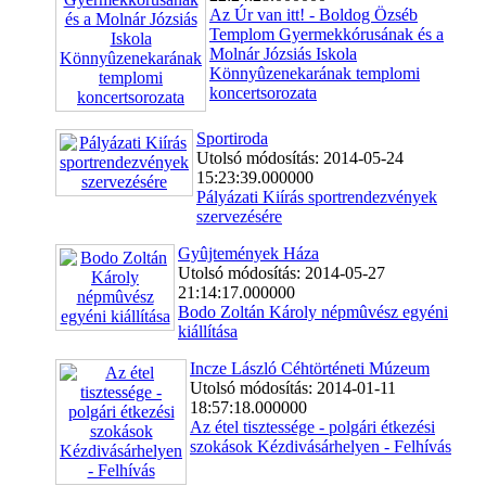
Az Úr van itt! - Boldog Özséb
Templom Gyermekkórusának és a
Molnár Józsiás Iskola
Könnyûzenekarának templomi
koncertsorozata
Sportiroda
Utolsó módosítás: 2014-05-24
15:23:39.000000
Pályázati Kiírás sportrendezvények
szervezésére
Gyûjtemények Háza
Utolsó módosítás: 2014-05-27
21:14:17.000000
Bodo Zoltán Károly népmûvész egyéni
kiállítása
Incze László Céhtörténeti Múzeum
Utolsó módosítás: 2014-01-11
18:57:18.000000
Az étel tisztessége - polgári étkezési
szokások Kézdivásárhelyen - Felhívás