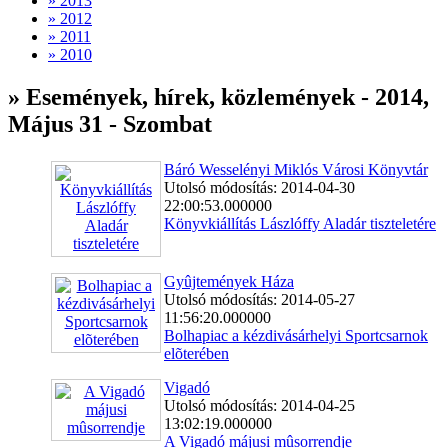
» 2013
» 2012
» 2011
» 2010
» Események, hírek, közlemények - 2014,
Május 31 - Szombat
Báró Wesselényi Miklós Városi Könyvtár
Utolsó módosítás: 2014-04-30
22:00:53.000000
Könyvkiállítás Lászlóffy Aladár tiszteletére
Gyûjtemények Háza
Utolsó módosítás: 2014-05-27
11:56:20.000000
Bolhapiac a kézdivásárhelyi Sportcsarnok
elõterében
Vigadó
Utolsó módosítás: 2014-04-25
13:02:19.000000
A Vigadó májusi mûsorrendje