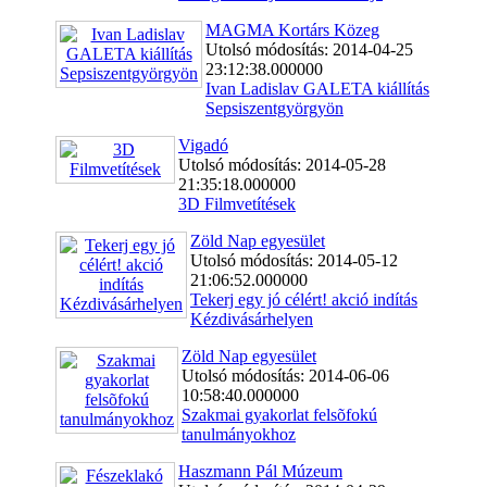
MAGMA Kortárs Közeg
Utolsó módosítás: 2014-04-25
23:12:38.000000
Ivan Ladislav GALETA kiállítás
Sepsiszentgyörgyön
Vigadó
Utolsó módosítás: 2014-05-28
21:35:18.000000
3D Filmvetítések
Zöld Nap egyesület
Utolsó módosítás: 2014-05-12
21:06:52.000000
Tekerj egy jó célért! akció indítás
Kézdivásárhelyen
Zöld Nap egyesület
Utolsó módosítás: 2014-06-06
10:58:40.000000
Szakmai gyakorlat felsõfokú
tanulmányokhoz
Haszmann Pál Múzeum