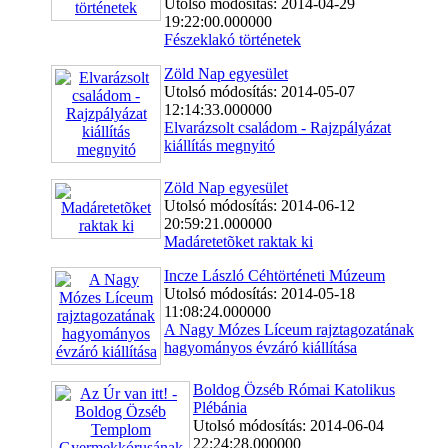
Utolsó módosítás: 2014-04-29
19:22:00.000000
Fészeklakó történetek
Zöld Nap egyesület
Utolsó módosítás: 2014-05-07
12:14:33.000000
Elvarázsolt családom - Rajzpályázat
kiállítás megnyitó
Zöld Nap egyesület
Utolsó módosítás: 2014-06-12
20:59:21.000000
Madáretetõket raktak ki
Incze László Céhtörténeti Múzeum
Utolsó módosítás: 2014-05-18
11:08:24.000000
A Nagy Mózes Líceum rajztagozatának
hagyományos évzáró kiállítása
Boldog Özséb Római Katolikus
Plébánia
Utolsó módosítás: 2014-06-04
22:24:28.000000