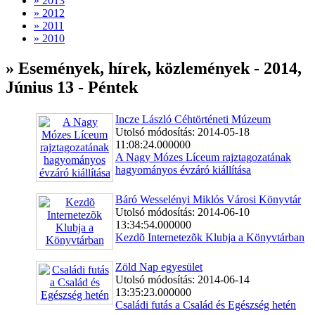
» 2013
» 2012
» 2011
» 2010
» Események, hírek, közlemények - 2014,
Június 13 - Péntek
Incze László Céhtörténeti Múzeum
Utolsó módosítás: 2014-05-18
11:08:24.000000
A Nagy Mózes Líceum rajztagozatának
hagyományos évzáró kiállítása
Báró Wesselényi Miklós Városi Könyvtár
Utolsó módosítás: 2014-06-10
13:34:54.000000
Kezdõ Internetezõk Klubja a Könyvtárban
Zöld Nap egyesület
Utolsó módosítás: 2014-06-14
13:35:23.000000
Családi futás a Család és Egészség hetén