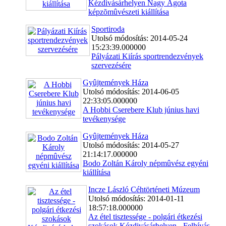
Kézdivásárhelyen Nagy Ágota
képzõmûvészeti kiállítása
Sportiroda
Utolsó módosítás: 2014-05-24
15:23:39.000000
Pályázati Kiírás sportrendezvények
szervezésére
Gyûjtemények Háza
Utolsó módosítás: 2014-06-05
22:33:05.000000
A Hobbi Cserebere Klub június havi
tevékenysége
Gyûjtemények Háza
Utolsó módosítás: 2014-05-27
21:14:17.000000
Bodo Zoltán Károly népmûvész egyéni
kiállítása
Incze László Céhtörténeti Múzeum
Utolsó módosítás: 2014-01-11
18:57:18.000000
Az étel tisztessége - polgári étkezési
szokások Kézdivásárhelyen - Felhívás