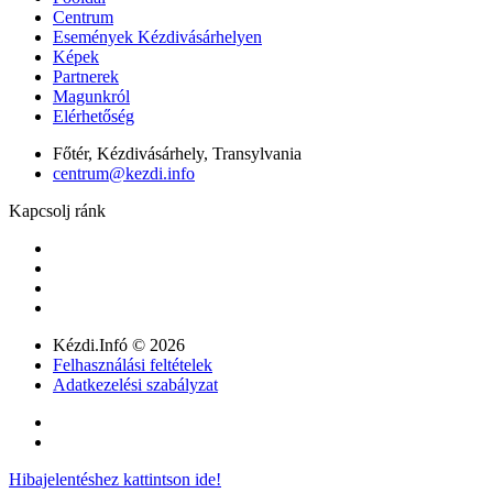
Centrum
Események Kézdivásárhelyen
Képek
Partnerek
Magunkról
Elérhetőség
Főtér, Kézdivásárhely, Transylvania
centrum@kezdi.info
Kapcsolj ránk
Kézdi.Infó © 2026
Felhasználási feltételek
Adatkezelési szabályzat
Hibajelentéshez kattintson ide!