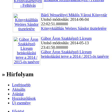
Báró Wesselényi Miklós Városi Könyvtár
Utolsó módosítás: 2014-06-04
22:02:51.000000
Könyvkiállítás Weöres Sándor tiszteletére
Gábor Áron Szakképzõ Líceum
Utolsó módosítás: 2014-05-13
23:41:50.000000
Gábor Áron Szakképzõ Líceum
beiskolázási terve a 2014 / 2015-ös tanévre
» Hírfolyam
Legfrissebb
Aktuális
Ajánlat
Hozzászólások
Új esemény
Főoldal