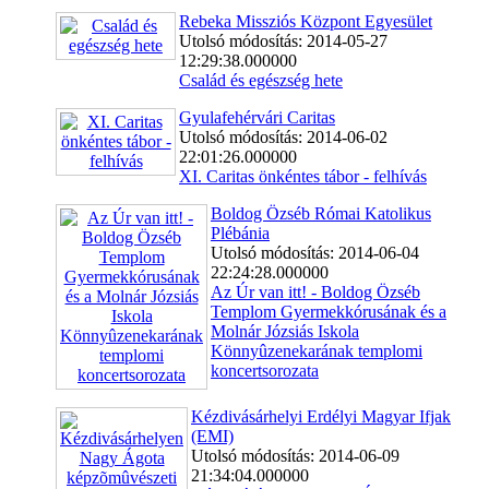
Rebeka Missziós Központ Egyesület
Utolsó módosítás: 2014-05-27
12:29:38.000000
Család és egészség hete
Gyulafehérvári Caritas
Utolsó módosítás: 2014-06-02
22:01:26.000000
XI. Caritas önkéntes tábor - felhívás
Boldog Özséb Római Katolikus
Plébánia
Utolsó módosítás: 2014-06-04
22:24:28.000000
Az Úr van itt! - Boldog Özséb
Templom Gyermekkórusának és a
Molnár Józsiás Iskola
Könnyûzenekarának templomi
koncertsorozata
Kézdivásárhelyi Erdélyi Magyar Ifjak
(EMI)
Utolsó módosítás: 2014-06-09
21:34:04.000000