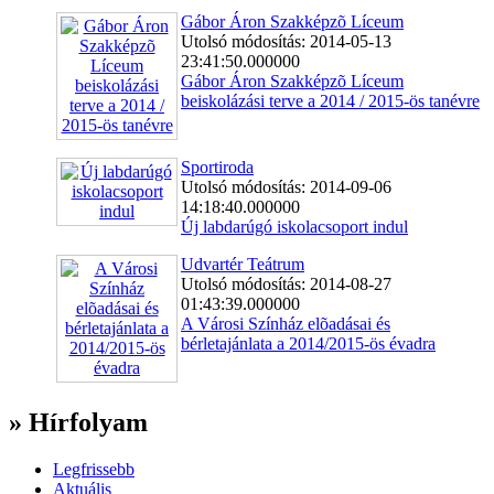
Gábor Áron Szakképzõ Líceum
Utolsó módosítás: 2014-05-13
23:41:50.000000
Gábor Áron Szakképzõ Líceum
beiskolázási terve a 2014 / 2015-ös tanévre
Sportiroda
Utolsó módosítás: 2014-09-06
14:18:40.000000
Új labdarúgó iskolacsoport indul
Udvartér Teátrum
Utolsó módosítás: 2014-08-27
01:43:39.000000
A Városi Színház elõadásai és
bérletajánlata a 2014/2015-ös évadra
» Hírfolyam
Legfrissebb
Aktuális