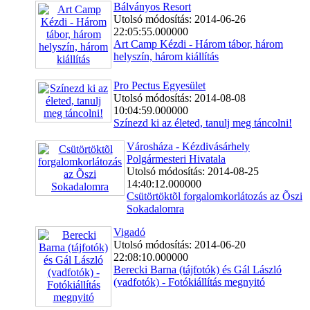
Bálványos Resort
Utolsó módosítás: 2014-06-26
22:05:55.000000
Art Camp Kézdi - Három tábor, három
helyszín, három kiállítás
Pro Pectus Egyesület
Utolsó módosítás: 2014-08-08
10:04:59.000000
Színezd ki az életed, tanulj meg táncolni!
Városháza - Kézdivásárhely
Polgármesteri Hivatala
Utolsó módosítás: 2014-08-25
14:40:12.000000
Csütörtöktõl forgalomkorlátozás az Õszi
Sokadalomra
Vigadó
Utolsó módosítás: 2014-06-20
22:08:10.000000
Berecki Barna (tájfotók) és Gál László
(vadfotók) - Fotókiállítás megnyitó