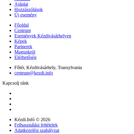
Ajánlat
Hozzászólások
Új esemény
Főoldal
Centrum
Események Kézdivásárhelyen
Képek
Partnerek
Magunkról
Elérhetőség
Főtér, Kézdivásárhely, Transylvania
centrum@kezdi.info
Kapcsolj ránk
Kézdi.Infó © 2026
Felhasználási feltételek
Adatkezelési szabályzat