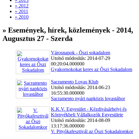
» 2013
» 2012
» 2011
» 2010
» Események, hírek, közlemények - 2014,
Augusztus 27 - Szerda
Városnapok - Õszi sokadalom
Utolsó módosítás: 2014-07-29
00:20:04.000000
Gyakornokokat keres az Õszi Sokadalom
Sacramento Lovas Klub
Utolsó módosítás: 2014-06-23
16:55:30.000000
Sacramento nyári napközis lovastábor
K.K.V. Egyesület - Kézdivásárhelyi és
Környékbeli Vállalkozók Egyesülete
Utolsó módosítás: 2014-08-09
13:17:36.000000
V. Pityókafesztivál az Õszi Sokadalomkor