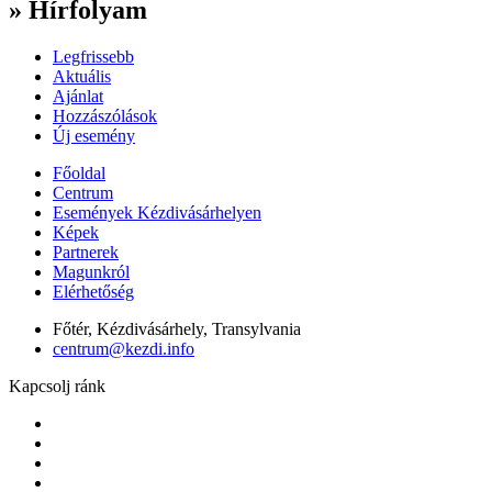
» Hírfolyam
Legfrissebb
Aktuális
Ajánlat
Hozzászólások
Új esemény
Főoldal
Centrum
Események Kézdivásárhelyen
Képek
Partnerek
Magunkról
Elérhetőség
Főtér, Kézdivásárhely, Transylvania
centrum@kezdi.info
Kapcsolj ránk