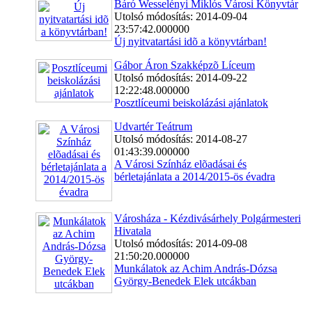
Báró Wesselényi Miklós Városi Könyvtár
Utolsó módosítás: 2014-09-04
23:57:42.000000
Új nyitvatartási idõ a könyvtárban!
Gábor Áron Szakképzõ Líceum
Utolsó módosítás: 2014-09-22
12:22:48.000000
Posztlíceumi beiskolázási ajánlatok
Udvartér Teátrum
Utolsó módosítás: 2014-08-27
01:43:39.000000
A Városi Színház elõadásai és
bérletajánlata a 2014/2015-ös évadra
Városháza - Kézdivásárhely Polgármesteri
Hivatala
Utolsó módosítás: 2014-09-08
21:50:20.000000
Munkálatok az Achim András-Dózsa
György-Benedek Elek utcákban