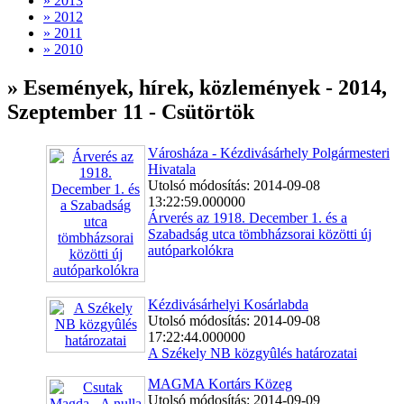
» 2013
» 2012
» 2011
» 2010
» Események, hírek, közlemények - 2014,
Szeptember 11 - Csütörtök
Városháza - Kézdivásárhely Polgármesteri
Hivatala
Utolsó módosítás: 2014-09-08
13:22:59.000000
Árverés az 1918. December 1. és a
Szabadság utca tömbházsorai közötti új
autóparkolókra
Kézdivásárhelyi Kosárlabda
Utolsó módosítás: 2014-09-08
17:22:44.000000
A Székely NB közgyûlés határozatai
MAGMA Kortárs Közeg
Utolsó módosítás: 2014-09-09