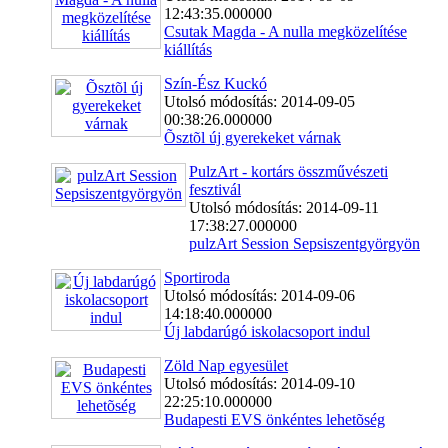
12:43:35.000000
Csutak Magda - A nulla megközelítése
kiállítás
Szín-Ész Kuckó
Utolsó módosítás: 2014-09-05
00:38:26.000000
Õsztõl új gyerekeket várnak
PulzArt - kortárs összművészeti
fesztivál
Utolsó módosítás: 2014-09-11
17:38:27.000000
pulzArt Session Sepsiszentgyörgyön
Sportiroda
Utolsó módosítás: 2014-09-06
14:18:40.000000
Új labdarúgó iskolacsoport indul
Zöld Nap egyesület
Utolsó módosítás: 2014-09-10
22:25:10.000000
Budapesti EVS önkéntes lehetõség