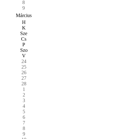
8
9
Március
H
K
Sze
Cs
P
Szo
V
24
25
26
27
28
1
2
3
4
5
6
7
8
9