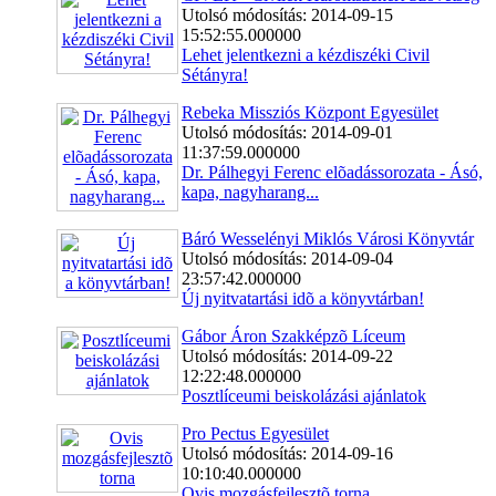
Utolsó módosítás: 2014-09-15
15:52:55.000000
Lehet jelentkezni a kézdiszéki Civil
Sétányra!
Rebeka Missziós Központ Egyesület
Utolsó módosítás: 2014-09-01
11:37:59.000000
Dr. Pálhegyi Ferenc elõadássorozata - Ásó,
kapa, nagyharang...
Báró Wesselényi Miklós Városi Könyvtár
Utolsó módosítás: 2014-09-04
23:57:42.000000
Új nyitvatartási idõ a könyvtárban!
Gábor Áron Szakképzõ Líceum
Utolsó módosítás: 2014-09-22
12:22:48.000000
Posztlíceumi beiskolázási ajánlatok
Pro Pectus Egyesület
Utolsó módosítás: 2014-09-16
10:10:40.000000
Ovis mozgásfejlesztõ torna