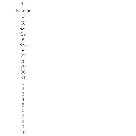
9
Február
H
K
Sze
Cs
P
Szo
V
27
28
29
30
31
1
2
3
4
5
6
7
8
9
10