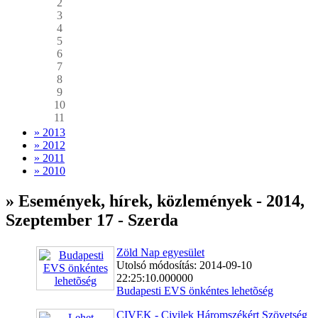
2
3
4
5
6
7
8
9
10
11
» 2013
» 2012
» 2011
» 2010
» Események, hírek, közlemények - 2014,
Szeptember 17 - Szerda
Zöld Nap egyesület
Utolsó módosítás: 2014-09-10
22:25:10.000000
Budapesti EVS önkéntes lehetõség
CIVEK - Civilek Háromszékért Szövetség