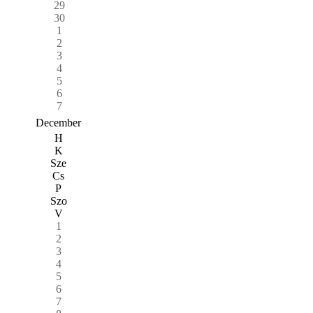
29
30
1
2
3
4
5
6
7
December
H
K
Sze
Cs
P
Szo
V
1
2
3
4
5
6
7