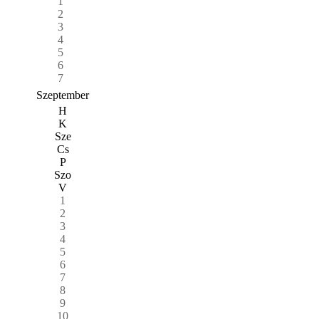
1
2
3
4
5
6
7
Szeptember
H
K
Sze
Cs
P
Szo
V
1
2
3
4
5
6
7
8
9
10