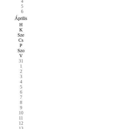
4
5
6
Április
H
K
Sze
Cs
P
Szo
V
31
1
2
3
4
5
6
7
8
9
10
11
12
13