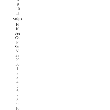
9
10
11
Május
H
K
Sze
Cs
P
Szo
V
28
29
30
1
2
3
4
5
6
7
8
9
10