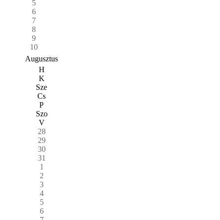
5
6
7
8
9
10
Augusztus
H
K
Sze
Cs
P
Szo
V
28
29
30
31
1
2
3
4
5
6
7