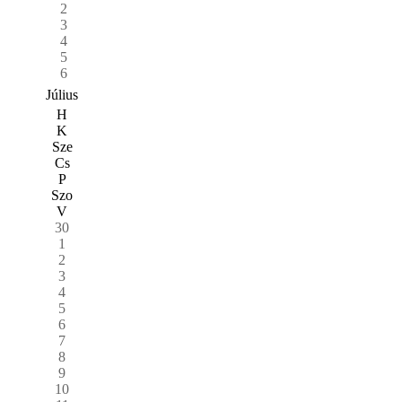
2
3
4
5
6
Július
H
K
Sze
Cs
P
Szo
V
30
1
2
3
4
5
6
7
8
9
10