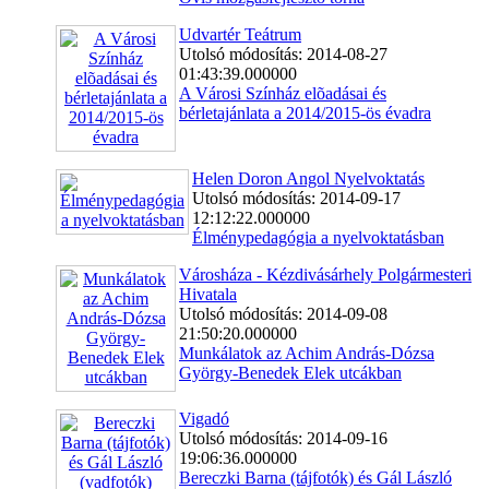
Udvartér Teátrum
Utolsó módosítás: 2014-08-27
01:43:39.000000
A Városi Színház elõadásai és
bérletajánlata a 2014/2015-ös évadra
Helen Doron Angol Nyelvoktatás
Utolsó módosítás: 2014-09-17
12:12:22.000000
Élménypedagógia a nyelvoktatásban
Városháza - Kézdivásárhely Polgármesteri
Hivatala
Utolsó módosítás: 2014-09-08
21:50:20.000000
Munkálatok az Achim András-Dózsa
György-Benedek Elek utcákban
Vigadó
Utolsó módosítás: 2014-09-16
19:06:36.000000
Bereczki Barna (tájfotók) és Gál László