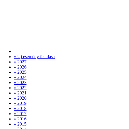
» Új esemény feladása
» 2027
» 2026
» 2025
» 2024
» 2023
» 2022
» 2021
» 2020
» 2019
» 2018
» 2017
» 2016
» 2015