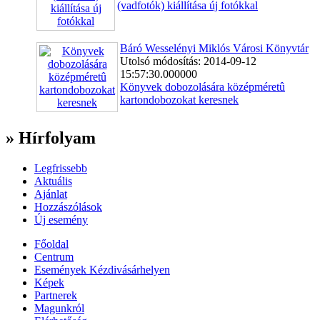
(vadfotók) kiállítása új fotókkal
Báró Wesselényi Miklós Városi Könyvtár
Utolsó módosítás: 2014-09-12
15:57:30.000000
Könyvek dobozolására középméretû
kartondobozokat keresnek
» Hírfolyam
Legfrissebb
Aktuális
Ajánlat
Hozzászólások
Új esemény
Főoldal
Centrum
Események Kézdivásárhelyen
Képek
Partnerek
Magunkról