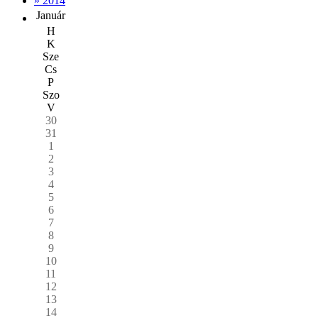
» 2014
Január
H
K
Sze
Cs
P
Szo
V
30
31
1
2
3
4
5
6
7
8
9
10
11
12
13
14