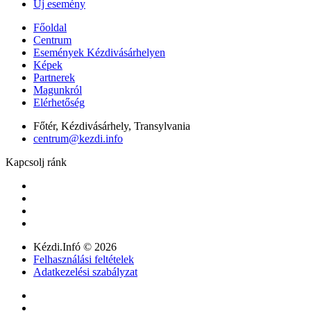
Új esemény
Főoldal
Centrum
Események Kézdivásárhelyen
Képek
Partnerek
Magunkról
Elérhetőség
Főtér, Kézdivásárhely, Transylvania
centrum@kezdi.info
Kapcsolj ránk
Kézdi.Infó © 2026
Felhasználási feltételek
Adatkezelési szabályzat