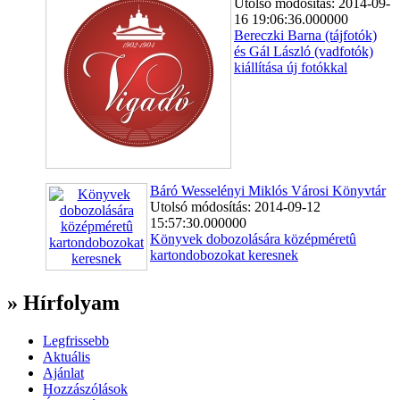
Utolsó módosítás: 2014-09-
16 19:06:36.000000
Bereczki Barna (tájfotók)
és Gál László (vadfotók)
kiállítása új fotókkal
Báró Wesselényi Miklós Városi Könyvtár
Utolsó módosítás: 2014-09-12
15:57:30.000000
Könyvek dobozolására középméretû
kartondobozokat keresnek
» Hírfolyam
Legfrissebb
Aktuális
Ajánlat
Hozzászólások