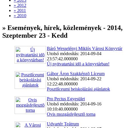
» 2013
» 2012
» 2011
» 2010
» Események, hírek, közlemények - 2014,
Szeptember 23 - Kedd
Báró Wesselényi Miklós Városi Könyvtár
Utolsó módosítás: 2014-09-04
23:57:42.000000
Új nyitvatartási idõ a könyvtárban!
Gábor Áron Szakképzõ Líceum
Utolsó módosítás: 2014-09-22
12:22:48.000000
Posztlíceumi beiskolázási ajánlatok
Pro Pectus Egyesület
Utolsó módosítás: 2014-09-16
10:10:40.000000
Ovis mozgásfejlesztõ torna
Udvartér Teátrum