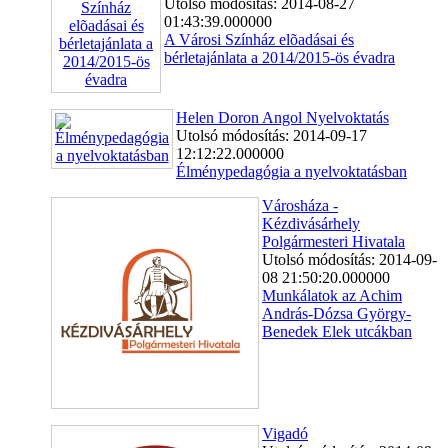
Utolsó módosítás: 2014-08-27
01:43:39.000000
A Városi Színház elõadásai és
bérletajánlata a 2014/2015-ös évadra
Helen Doron Angol Nyelvoktatás
Utolsó módosítás: 2014-09-17
12:12:22.000000
Élménypedagógia a nyelvoktatásban
Városháza -
Kézdivásárhely
Polgármesteri Hivatala
Utolsó módosítás: 2014-09-
08 21:50:20.000000
Munkálatok az Achim
András-Dózsa György-
Benedek Elek utcákban
Vigadó