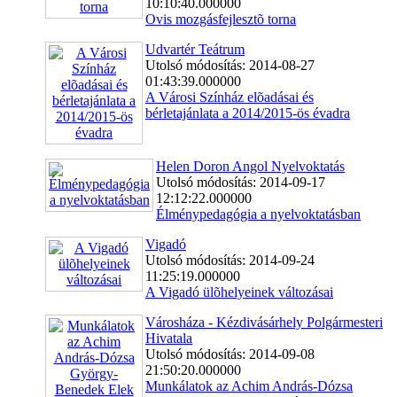
10:10:40.000000
Ovis mozgásfejlesztõ torna
Udvartér Teátrum
Utolsó módosítás: 2014-08-27
01:43:39.000000
A Városi Színház elõadásai és
bérletajánlata a 2014/2015-ös évadra
Helen Doron Angol Nyelvoktatás
Utolsó módosítás: 2014-09-17
12:12:22.000000
Élménypedagógia a nyelvoktatásban
Vigadó
Utolsó módosítás: 2014-09-24
11:25:19.000000
A Vigadó ülõhelyeinek változásai
Városháza - Kézdivásárhely Polgármesteri
Hivatala
Utolsó módosítás: 2014-09-08
21:50:20.000000
Munkálatok az Achim András-Dózsa