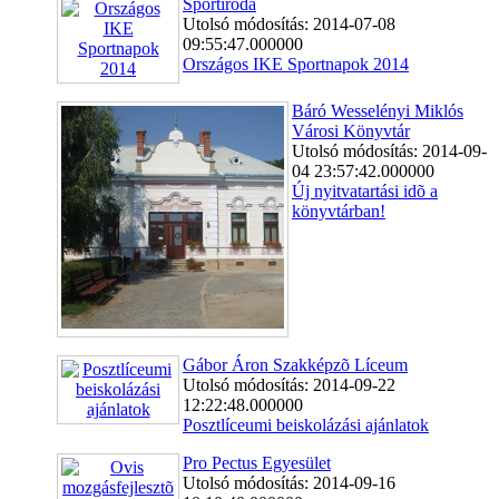
Sportiroda
Utolsó módosítás: 2014-07-08
09:55:47.000000
Országos IKE Sportnapok 2014
Báró Wesselényi Miklós
Városi Könyvtár
Utolsó módosítás: 2014-09-
04 23:57:42.000000
Új nyitvatartási idõ a
könyvtárban!
Gábor Áron Szakképzõ Líceum
Utolsó módosítás: 2014-09-22
12:22:48.000000
Posztlíceumi beiskolázási ajánlatok
Pro Pectus Egyesület
Utolsó módosítás: 2014-09-16