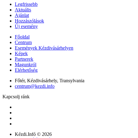
Legfrissebb
Aktuális
Ajánlat
Hozzászólások
Új esemény
Főoldal
Centrum
Események Kézdivásárhelyen
Képek
Partnerek
Magunkról
Elérhetőség
Főtér, Kézdivásárhely, Transylvania
centrum@kezdi.info
Kapcsolj ránk
Kézdi.Infó © 2026