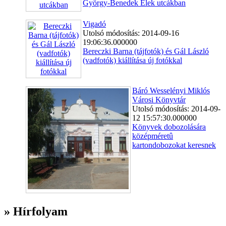
György-Benedek Elek utcákban
Vigadó
Utolsó módosítás: 2014-09-16
19:06:36.000000
Bereczki Barna (tájfotók) és Gál László
(vadfotók) kiállítása új fotókkal
Báró Wesselényi Miklós
Városi Könyvtár
Utolsó módosítás: 2014-09-
12 15:57:30.000000
Könyvek dobozolására
középméretû
kartondobozokat keresnek
» Hírfolyam