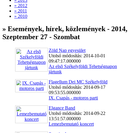
» 2013
» 2012
» 2011
» 2010
» Események, hírek, közlemények - 2014,
Szeptember 27 - Szombat
Zöld Nap egyesület
Utolsó módosítás: 2014-10-01
09:47:17.000000
Az elsõ Székelyföldi Tehetségnapon
jártunk
Flagellum Dei MC Székelyföld
Utolsó módosítás: 2014-09-17
09:53:55.000000
IX. Csapás - motoros parti
Elgance Band
Utolsó módosítás: 2014-09-22
13:51:57.000000
Lemezbemutató koncert