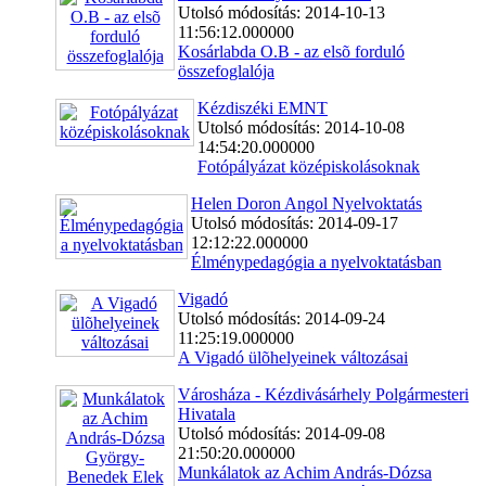
Utolsó módosítás: 2014-10-13
11:56:12.000000
Kosárlabda O.B - az elsõ forduló
összefoglalója
Kézdiszéki EMNT
Utolsó módosítás: 2014-10-08
14:54:20.000000
Fotópályázat középiskolásoknak
Helen Doron Angol Nyelvoktatás
Utolsó módosítás: 2014-09-17
12:12:22.000000
Élménypedagógia a nyelvoktatásban
Vigadó
Utolsó módosítás: 2014-09-24
11:25:19.000000
A Vigadó ülõhelyeinek változásai
Városháza - Kézdivásárhely Polgármesteri
Hivatala
Utolsó módosítás: 2014-09-08
21:50:20.000000
Munkálatok az Achim András-Dózsa