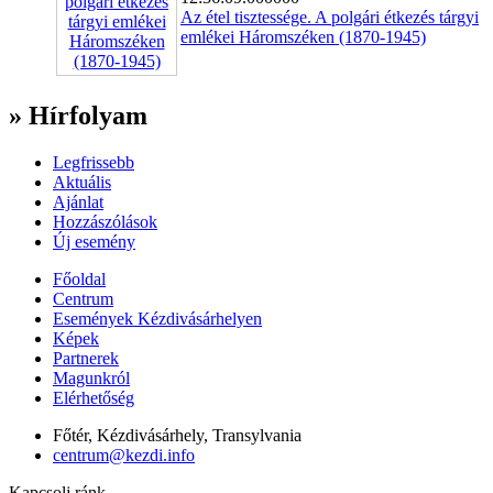
Az étel tisztessége. A polgári étkezés tárgyi
emlékei Háromszéken (1870-1945)
» Hírfolyam
Legfrissebb
Aktuális
Ajánlat
Hozzászólások
Új esemény
Főoldal
Centrum
Események Kézdivásárhelyen
Képek
Partnerek
Magunkról
Elérhetőség
Főtér, Kézdivásárhely, Transylvania
centrum@kezdi.info
Kapcsolj ránk