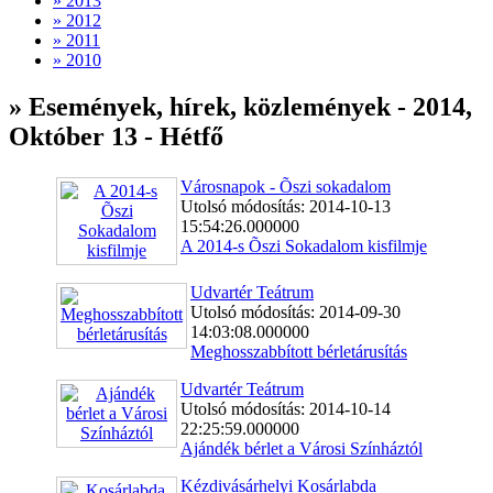
» 2013
» 2012
» 2011
» 2010
» Események, hírek, közlemények - 2014,
Október 13 - Hétfő
Városnapok - Õszi sokadalom
Utolsó módosítás: 2014-10-13
15:54:26.000000
A 2014-s Õszi Sokadalom kisfilmje
Udvartér Teátrum
Utolsó módosítás: 2014-09-30
14:03:08.000000
Meghosszabbított bérletárusítás
Udvartér Teátrum
Utolsó módosítás: 2014-10-14
22:25:59.000000
Ajándék bérlet a Városi Színháztól
Kézdivásárhelyi Kosárlabda