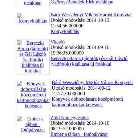
György-Benedek Elek utcákban
Báró Wesselényi Miklós Városi Könyvtár
Utolsó módosítás: 2014-10-13
11:54:56.000000
Könyvkiállítás
Vigadó
Utolsó módosítás: 2014-09-16
19:06:36.000000
Bereczki Barna (tájfotók) és Gál László
(vadfotók) kiállítása új fotókkal
Báró Wesselényi Miklós Városi Könyvtár
Utolsó módosítás: 2014-09-12
15:57:30.000000
Könyvek dobozolására középméretû
kartondobozokat keresnek
Zöld Nap egyesület
Utolsó módosítás: 2014-10-10
08:19:52.000000
Ember a tájban - fotópályázat