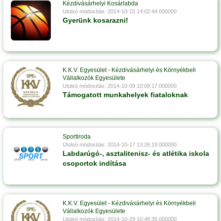
Kézdivásárhelyi Kosárlabda
Utolsó módosítás: 2014-10-15 14:02:44.000000
Gyerünk kosarazni!
K.K.V. Egyesület - Kézdivásárhelyi és Környékbeli
Vállalkozók Egyesülete
Utolsó módosítás: 2014-10-09 10:09:17.000000
Támogatott munkahelyek fiataloknak
Sportiroda
Utolsó módosítás: 2014-10-17 13:26:19.000000
Labdarúgó-, asztalitenisz- és atlétika iskola
csoportok indítása
K.K.V. Egyesület - Kézdivásárhelyi és Környékbeli
Vállalkozók Egyesülete
Utolsó módosítás: 2014-10-29 10:48:35.000000