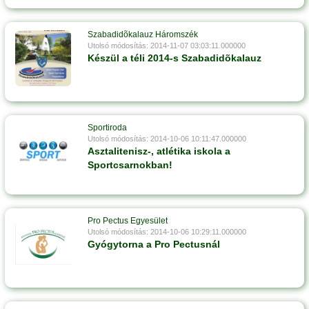
Szabadidõkalauz Háromszék
Utolsó módosítás: 2014-11-07 03:03:11.000000
Készül a téli 2014-s Szabadidõkalauz
Sportiroda
Utolsó módosítás: 2014-10-06 10:11:47.000000
Asztalitenisz-, atlétika iskola a
Sportcsarnokban!
Pro Pectus Egyesület
Utolsó módosítás: 2014-10-06 10:29:11.000000
Gyógytorna a Pro Pectusnál