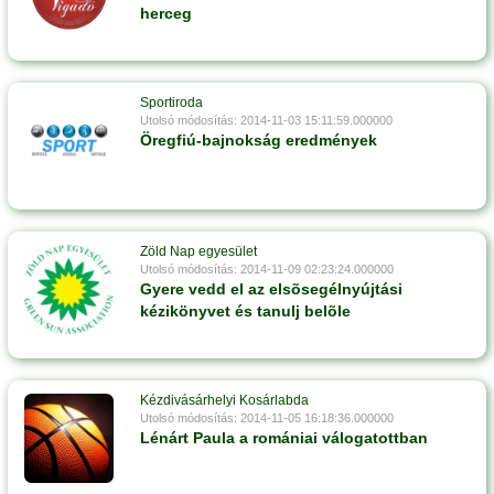
herceg
Sportiroda
Utolsó módosítás: 2014-11-03 15:11:59.000000
Öregfiú-bajnokság eredmények
Zöld Nap egyesület
Utolsó módosítás: 2014-11-09 02:23:24.000000
Gyere vedd el az elsõsegélnyújtási
kézikönyvet és tanulj belõle
Kézdivásárhelyi Kosárlabda
Utolsó módosítás: 2014-11-05 16:18:36.000000
Lénárt Paula a romániai válogatottban