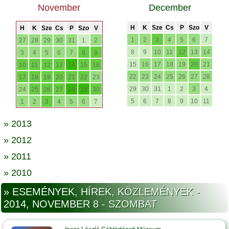
November
December
H
K
Sze
Cs
P
Szo
V
H
K
Sze
Cs
P
Szo
V
1
2
3
4
5
6
7
27
28
29
30
31
1
2
8
9
10
11
12
13
14
3
4
5
6
7
8
9
15
16
17
18
19
20
21
10
11
12
13
14
15
16
22
23
24
25
26
27
28
17
18
19
20
21
22
23
29
30
31
1
2
3
4
24
25
26
27
28
29
30
5
6
7
8
9
10
11
1
2
3
4
5
6
7
» 2013
» 2012
» 2011
» 2010
» ESEMÉNYEK, HÍREK, KÖZLEMÉNYEK -
2014, NOVEMBER 8 - SZOMBAT