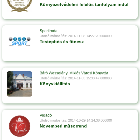
Környezetvédelmi-felelõs tanfolyam indul
Sportiroda
Utolsó módosítás: 2014-11-08 14:27:20.000000
Testépítés és fitnesz
Báró Wesselényi Miklós Városi Könyvtár
Utolsó módosítás: 2014-11-03 15:33:47.000000
Könyvkiállítás
Vigadó
Utolsó módosítás: 2014-10-29 14:24:38.000000
Novemberi mûsorrend