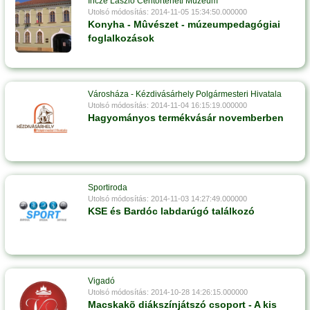
Incze László Céhtörténeti Múzeum
Utolsó módosítás: 2014-11-05 15:34:50.000000
Konyha - Mûvészet - múzeumpedagógiai
foglalkozások
Városháza - Kézdivásárhely Polgármesteri Hivatala
Utolsó módosítás: 2014-11-04 16:15:19.000000
Hagyományos termékvásár novemberben
Sportiroda
Utolsó módosítás: 2014-11-03 14:27:49.000000
KSE és Bardóc labdarúgó találkozó
Vigadó
Utolsó módosítás: 2014-10-28 14:26:15.000000
Macskakõ diákszínjátszó csoport - A kis