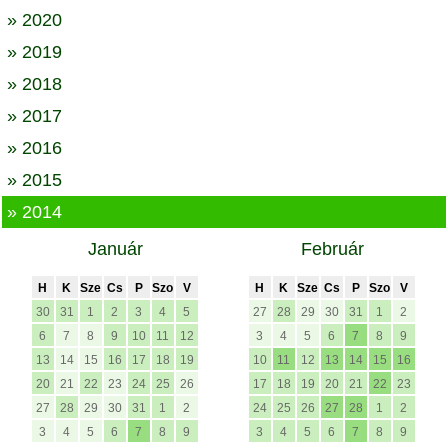
» 2020
» 2019
» 2018
» 2017
» 2016
» 2015
» 2014
Január
Február
H
K
Sze
Cs
P
Szo
V
H
K
Sze
Cs
P
Szo
V
30
31
1
2
3
4
5
27
28
29
30
31
1
2
6
7
8
9
10
11
12
3
4
5
6
7
8
9
13
14
15
16
17
18
19
10
11
12
13
14
15
16
20
21
22
23
24
25
26
17
18
19
20
21
22
23
27
28
29
30
31
1
2
24
25
26
27
28
1
2
3
4
5
6
7
8
9
3
4
5
6
7
8
9