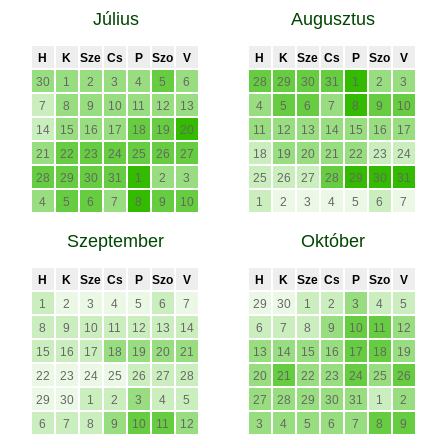
Július
Augusztus
H
K
Sze
Cs
P
Szo
V
H
K
Sze
Cs
P
Szo
V
30
1
2
3
4
5
6
28
29
30
31
1
2
3
7
8
9
10
11
12
13
4
5
6
7
8
9
10
14
15
16
17
18
19
20
11
12
13
14
15
16
17
21
22
23
24
25
26
27
18
19
20
21
22
23
24
28
29
30
31
1
2
3
25
26
27
28
29
30
31
4
5
6
7
8
9
10
1
2
3
4
5
6
7
Szeptember
Október
H
K
Sze
Cs
P
Szo
V
H
K
Sze
Cs
P
Szo
V
1
2
3
4
5
6
7
29
30
1
2
3
4
5
8
9
10
11
12
13
14
6
7
8
9
10
11
12
15
16
17
18
19
20
21
13
14
15
16
17
18
19
22
23
24
25
26
27
28
20
21
22
23
24
25
26
29
30
1
2
3
4
5
27
28
29
30
31
1
2
6
7
8
9
10
11
12
3
4
5
6
7
8
9