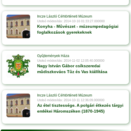
Incze László Céhtörténeti Múzeum
Utolsó módosítás: 2014-10-16 01:33:27.000000
Konyha - Mûvészet - múzeumpedagógiai
foglalkozások gyerekeknek
Gyûjtemények Háza
Utolsó módosítás: 2014-11-02 12:05:40.000000
Nagy István Gábor csíkszeredai
mûdiszkovács Tûz és Vas kiállítása
Incze László Céhtörténeti Múzeum
Utolsó módosítás: 2014-10-11 12:36:09.000000
Az étel tisztessége. A polgári étkezés tárgyi
emlékei Háromszéken (1870-1945)