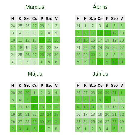
Március
Április
H
K
Sze
Cs
P
Szo
V
H
K
Sze
Cs
P
Szo
V
24
25
26
27
28
1
2
31
1
2
3
4
5
6
3
4
5
6
7
8
9
7
8
9
10
11
12
13
10
11
12
13
14
15
16
14
15
16
17
18
19
20
17
18
19
20
21
22
23
21
22
23
24
25
26
27
24
25
26
27
28
29
30
28
29
30
1
2
3
4
31
1
2
3
4
5
6
5
6
7
8
9
10
11
Május
Június
H
K
Sze
Cs
P
Szo
V
H
K
Sze
Cs
P
Szo
V
28
29
30
1
2
3
4
26
27
28
29
30
31
1
5
6
7
8
9
10
11
2
3
4
5
6
7
8
12
13
14
15
16
17
18
9
10
11
12
13
14
15
19
20
21
22
23
24
25
16
17
18
19
20
21
22
26
27
28
29
30
31
1
23
24
25
26
27
28
29
2
3
4
5
6
7
8
30
1
2
3
4
5
6