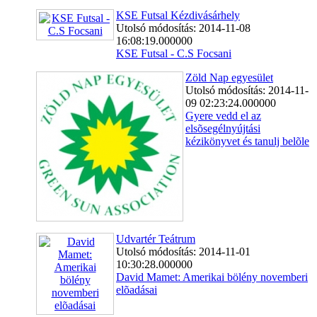
KSE Futsal Kézdivásárhely
Utolsó módosítás: 2014-11-08
16:08:19.000000
KSE Futsal - C.S Focsani
Zöld Nap egyesület
Utolsó módosítás: 2014-11-
09 02:23:24.000000
Gyere vedd el az
elsõsegélnyújtási
kézikönyvet és tanulj belõle
Udvartér Teátrum
Utolsó módosítás: 2014-11-01
10:30:28.000000
David Mamet: Amerikai bölény novemberi
elõadásai