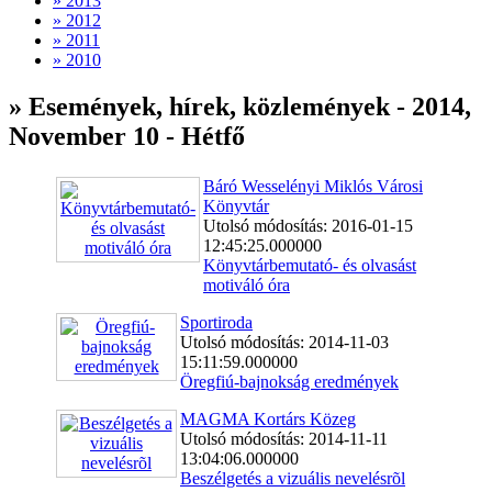
» 2013
» 2012
» 2011
» 2010
» Események, hírek, közlemények - 2014,
November 10 - Hétfő
Báró Wesselényi Miklós Városi
Könyvtár
Utolsó módosítás: 2016-01-15
12:45:25.000000
Könyvtárbemutató- és olvasást
motiváló óra
Sportiroda
Utolsó módosítás: 2014-11-03
15:11:59.000000
Öregfiú-bajnokság eredmények
MAGMA Kortárs Közeg
Utolsó módosítás: 2014-11-11
13:04:06.000000
Beszélgetés a vizuális nevelésrõl