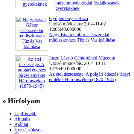
múzeumpedagógiai foglalkozások
gyerekeknek
Gyûjtemények Háza
Utolsó módosítás: 2014-11-02
12:05:40.000000
Nagy István Gábor csíkszeredai
mûdiszkovács Tûz és Vas kiállítása
Incze László Céhtörténeti Múzeum
Utolsó módosítás: 2014-10-11
12:36:09.000000
Az étel tisztessége. A polgári étkezés tárgyi
emlékei Háromszéken (1870-1945)
» Hírfolyam
Legfrissebb
Aktuális
Ajánlat
Hozzászólások