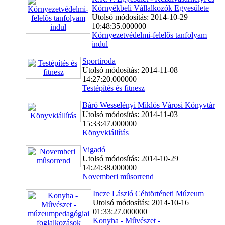
Környékbeli Vállalkozók Egyesülete
Utolsó módosítás: 2014-10-29
10:48:35.000000
Környezetvédelmi-felelõs tanfolyam
indul
Sportiroda
Utolsó módosítás: 2014-11-08
14:27:20.000000
Testépítés és fitnesz
Báró Wesselényi Miklós Városi Könyvtár
Utolsó módosítás: 2014-11-03
15:33:47.000000
Könyvkiállítás
Vigadó
Utolsó módosítás: 2014-10-29
14:24:38.000000
Novemberi mûsorrend
Incze László Céhtörténeti Múzeum
Utolsó módosítás: 2014-10-16
01:33:27.000000
Konyha - Mûvészet -