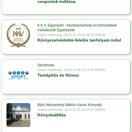
csoportok indítása
K.K.V. Egyesület - Kézdivásárhelyi és Környékbeli
Vállalkozók Egyesülete
Utolsó módosítás: 2014-10-29 10:48:35.000000
Környezetvédelmi-felelõs tanfolyam indul
Sportiroda
Utolsó módosítás: 2014-11-08 14:27:20.000000
Testépítés és fitnesz
Báró Wesselényi Miklós Városi Könyvtár
Utolsó módosítás: 2014-11-03 15:33:47.000000
Könyvkiállítás