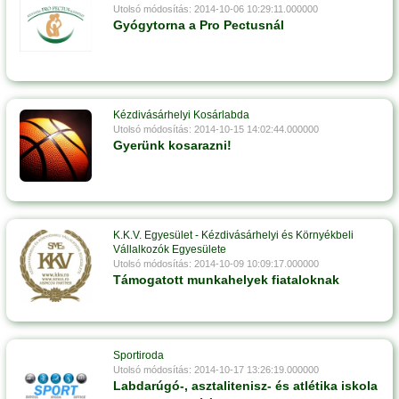
Utolsó módosítás: 2014-10-06 10:29:11.000000
Gyógytorna a Pro Pectusnál
Kézdivásárhelyi Kosárlabda
Utolsó módosítás: 2014-10-15 14:02:44.000000
Gyerünk kosarazni!
K.K.V. Egyesület - Kézdivásárhelyi és Környékbeli
Vállalkozók Egyesülete
Utolsó módosítás: 2014-10-09 10:09:17.000000
Támogatott munkahelyek fiataloknak
Sportiroda
Utolsó módosítás: 2014-10-17 13:26:19.000000
Labdarúgó-, asztalitenisz- és atlétika iskola