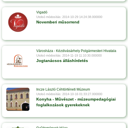
Vigadó
Utolsó módosítás: 2014-10-29 14:24:38.000000
Novemberi mûsorrend
Városháza - Kézdivásárhely Polgármesteri Hivatala
Utolsó módosítás: 2014-11-19 11:10:30.000000
Jogtanácsos álláshírdetés
Incze László Céhtörténeti Múzeum
Utolsó módosítás: 2014-10-16 01:33:27.000000
Konyha - Mûvészet - múzeumpedagógiai
foglalkozások gyerekeknek