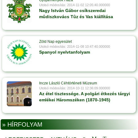
Gyûjtemények Háza
Utolsó módosítás: 2014-11-02 12:05:40.000000
Nagy István Gábor csíkszeredai
mûdiszkovács Tûz és Vas kiállítása
Zöld Nap egyesület
Utolsó módosítás: 2014-11-08 10:47:40.000000
Spanyol nyelvtanfolyam
Incze László Céhtörténeti Múzeum
Utolsó módosítás: 2014-10-11 12:36:09.000000
Az étel tisztessége. A polgári étkezés tárgyi
emlékei Háromszéken (1870-1945)
» HÍRFOLYAM