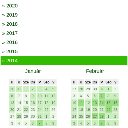
» 2020
» 2019
» 2018
» 2017
» 2016
» 2015
» 2014
Január
Február
H
K
Sze
Cs
P
Szo
V
H
K
Sze
Cs
P
Szo
V
30
31
1
2
3
4
5
27
28
29
30
31
1
2
6
7
8
9
10
11
12
3
4
5
6
7
8
9
13
14
15
16
17
18
19
10
11
12
13
14
15
16
20
21
22
23
24
25
26
17
18
19
20
21
22
23
27
28
29
30
31
1
2
24
25
26
27
28
1
2
3
4
5
6
7
8
9
3
4
5
6
7
8
9