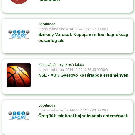
Sportiroda
Utolsó módosítás: 2014-11-24 12:25:57.000000
Székely Városok Kupája minifoci bajnokság
összefoglaló
Kézdivásárhelyi Kosárlabda
Utolsó módosítás: 2014-11-24 12:35:33.000000
KSE - VUK Gyergyó kosárlabda eredmények
Sportiroda
Utolsó módosítás: 2014-11-24 12:47:03.000000
Öregfiúk minifoci bajnokságáb erdemények