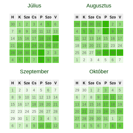
Július
Augusztus
H
K
Sze
Cs
P
Szo
V
H
K
Sze
Cs
P
Szo
V
30
1
2
3
4
5
6
28
29
30
31
1
2
3
7
8
9
10
11
12
13
4
5
6
7
8
9
10
14
15
16
17
18
19
20
11
12
13
14
15
16
17
21
22
23
24
25
26
27
18
19
20
21
22
23
24
28
29
30
31
1
2
3
25
26
27
28
29
30
31
4
5
6
7
8
9
10
1
2
3
4
5
6
7
Szeptember
Október
H
K
Sze
Cs
P
Szo
V
H
K
Sze
Cs
P
Szo
V
1
2
3
4
5
6
7
29
30
1
2
3
4
5
8
9
10
11
12
13
14
6
7
8
9
10
11
12
15
16
17
18
19
20
21
13
14
15
16
17
18
19
22
23
24
25
26
27
28
20
21
22
23
24
25
26
29
30
1
2
3
4
5
27
28
29
30
31
1
2
6
7
8
9
10
11
12
3
4
5
6
7
8
9