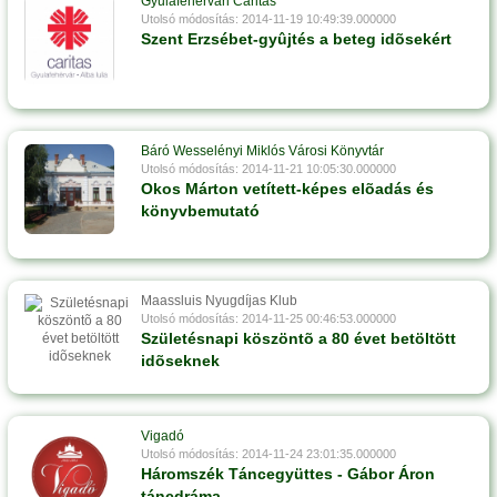
Gyulafehérvári Caritas
Utolsó módosítás: 2014-11-19 10:49:39.000000
Szent Erzsébet-gyûjtés a beteg idõsekért
Báró Wesselényi Miklós Városi Könyvtár
Utolsó módosítás: 2014-11-21 10:05:30.000000
Okos Márton vetített-képes elõadás és
könyvbemutató
Maassluis Nyugdíjas Klub
Utolsó módosítás: 2014-11-25 00:46:53.000000
Születésnapi köszöntõ a 80 évet betöltött
idõseknek
Vigadó
Utolsó módosítás: 2014-11-24 23:01:35.000000
Háromszék Táncegyüttes - Gábor Áron
táncdráma