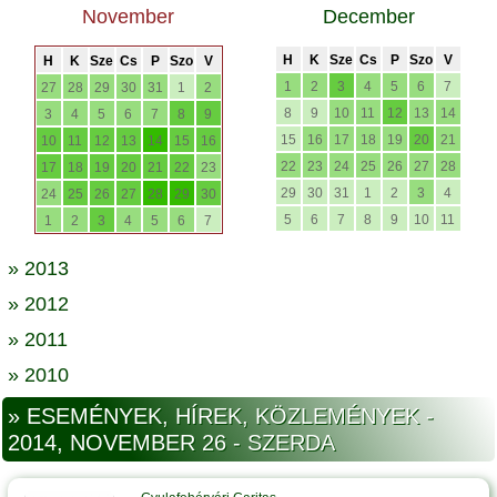
November
December
H
K
Sze
Cs
P
Szo
V
H
K
Sze
Cs
P
Szo
V
1
2
3
4
5
6
7
27
28
29
30
31
1
2
8
9
10
11
12
13
14
3
4
5
6
7
8
9
15
16
17
18
19
20
21
10
11
12
13
14
15
16
22
23
24
25
26
27
28
17
18
19
20
21
22
23
29
30
31
1
2
3
4
24
25
26
27
28
29
30
5
6
7
8
9
10
11
1
2
3
4
5
6
7
» 2013
» 2012
» 2011
» 2010
» ESEMÉNYEK, HÍREK, KÖZLEMÉNYEK -
2014, NOVEMBER 26 - SZERDA