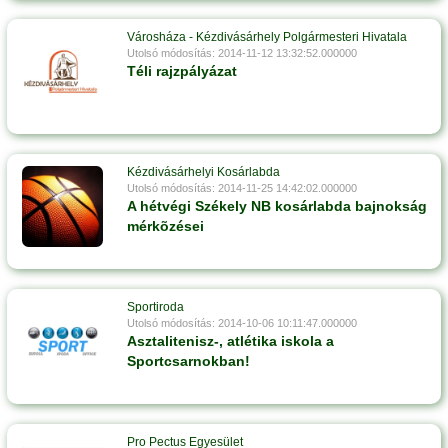
Városháza - Kézdivásárhely Polgármesteri Hivatala
Utolsó módosítás: 2014-11-12 13:32:52.000000
Téli rajzpályázat
Kézdivásárhelyi Kosárlabda
Utolsó módosítás: 2014-11-25 14:42:02.000000
A hétvégi Székely NB kosárlabda bajnokság
mérkõzései
Sportiroda
Utolsó módosítás: 2014-10-06 10:11:47.000000
Asztalitenisz-, atlétika iskola a
Sportcsarnokban!
Pro Pectus Egyesület