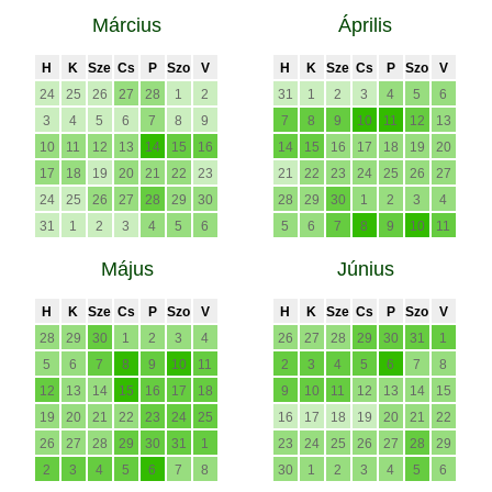
Március
Április
H
K
Sze
Cs
P
Szo
V
H
K
Sze
Cs
P
Szo
V
24
25
26
27
28
1
2
31
1
2
3
4
5
6
3
4
5
6
7
8
9
7
8
9
10
11
12
13
10
11
12
13
14
15
16
14
15
16
17
18
19
20
17
18
19
20
21
22
23
21
22
23
24
25
26
27
24
25
26
27
28
29
30
28
29
30
1
2
3
4
31
1
2
3
4
5
6
5
6
7
8
9
10
11
Május
Június
H
K
Sze
Cs
P
Szo
V
H
K
Sze
Cs
P
Szo
V
28
29
30
1
2
3
4
26
27
28
29
30
31
1
5
6
7
8
9
10
11
2
3
4
5
6
7
8
12
13
14
15
16
17
18
9
10
11
12
13
14
15
19
20
21
22
23
24
25
16
17
18
19
20
21
22
26
27
28
29
30
31
1
23
24
25
26
27
28
29
2
3
4
5
6
7
8
30
1
2
3
4
5
6